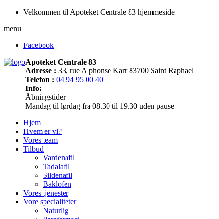
Velkommen til Apoteket Centrale 83 hjemmeside
menu
Facebook
Apoteket Centrale 83
Adresse :
33, rue Alphonse Karr 83700 Saint Raphael
Telefon :
04 94 95 00 40
Info:
Åbningstider
Mandag til lørdag fra 08.30 til 19.30 uden pause.
Hjem
Hvem er vi?
Vores team
Tilbud
Vardenafil
Tadalafil
Sildenafil
Baklofen
Vores tjenester
Vore specialiteter
Naturlig