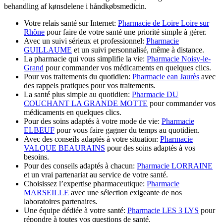
behandling af kønsdelene i håndkøbsmedicin.
Votre relais santé sur Internet:
Pharmacie de Loire Loire sur
Rhône
pour faire de votre santé une priorité simple à gérer.
Avec un suivi sérieux et professionnel:
Pharmacie
GUILLAUME
et un suivi personnalisé, même à distance.
La pharmacie qui vous simplifie la vie:
Pharmacie Noisy-le-
Grand
pour commander vos médicaments en quelques clics.
Pour vos traitements du quotidien:
Pharmacie ean Jaurès
avec
des rappels pratiques pour vos traitements.
La santé plus simple au quotidien:
Pharmacie DU
COUCHANT LA GRANDE MOTTE
pour commander vos
médicaments en quelques clics.
Pour des soins adaptés à votre mode de vie:
Pharmacie
ELBEUF
pour vous faire gagner du temps au quotidien.
Avec des conseils adaptés à votre situation:
Pharmacie
VALQUE BEAURAINS
pour des soins adaptés à vos
besoins.
Pour des conseils adaptés à chacun:
Pharmacie LORRAINE
et un vrai partenariat au service de votre santé.
Choisissez l’expertise pharmaceutique:
Pharmacie
MARSEILLE
avec une sélection exigeante de nos
laboratoires partenaires.
Une équipe dédiée à votre santé:
Pharmacie LES 3 LYS
pour
répondre à toutes vos questions de santé.