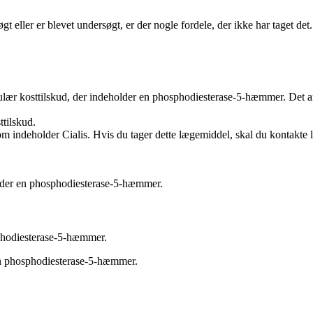
 eller er blevet undersøgt, er der nogle fordele, der ikke har taget det
lær kosttilskud, der indeholder en phosphodiesterase-5-hæmmer. Det anv
ttilskud.
 som indeholder Cialis. Hvis du tager dette lægemiddel, skal du kontakte 
older en phosphodiesterase-5-hæmmer.
sphodiesterase-5-hæmmer.
 en phosphodiesterase-5-hæmmer.