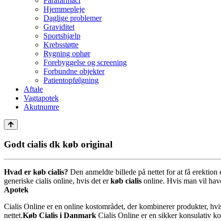
Parafarmaci
Hjemmepleje
Daglige problemer
Graviditet
Sportshjælp
Krebsstøtte
Rygning ophør
Forebyggelse og screening
Forbundne objekter
Patientopfølgning
Aftale
Vagtapotek
Akutnumre
Godt cialis dk køb original
Hvad er
køb cialis?
Den anmeldte billede på nettet for at få erektio
generiske cialis online, hvis det er
køb cialis
online. Hvis man vil have
Apotek
Cialis Online er en online kostområdet, der kombinerer produkter, hvi
nettet.
Køb Cialis i Danmark
Cialis Online er en sikker konsulativ kon