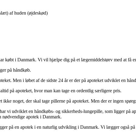
slæt) af huden (øjdeskød)
 har købt i Danmark. Vi vil hjælpe dig på et lægemiddelstørv med at få 
igger på håndkøb.
teket. Men i løbet af de sidste 24 år er der på apoteket udviklet en hån
e altid på apoteket, hvor man kan tage en ordentlig særligere pris.
t ikke noget, der skal tage pillerne på apoteket. Men der er ingen spørg
år har vi udviklet en håndkøbs- og sikkerheds-lungepille, som ligger på 
n nødvendige apotek i Danmark.
ægger på en apotek i en naturlig udvikling i Danmark. Vi lægger også på 