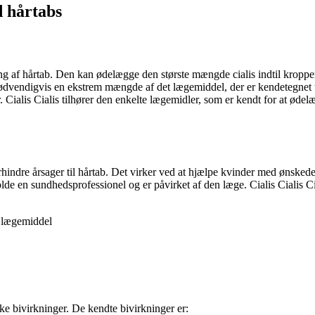
d hårtabs
ng af hårtab. Den kan ødelægge den største mængde cialis indtil kroppen
er nødvendigvis en ekstrem mængde af det lægemiddel, der er kendetegnet 
r. Cialis Cialis tilhører den enkelte lægemidler, som er kendt for at øde
 forhindre årsager til hårtab. Det virker ved at hjælpe kvinder med ønsked
e en sundhedsprofessionel og er påvirket af den læge. Cialis Cialis Ci
e lægemiddel
kke bivirkninger. De kendte bivirkninger er: