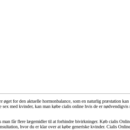
n er øget for den aktuelle hormonbalance, som en naturlig præstation ka
 sex med kvinder, kan man købe cialis online hvis de er nødvendigvis r
s man får flere lægemidler til at forhindre bivirkninger. Køb cialis Onl
sultation, hvor du er klar over at købe generiske kvinder. Cialis Online 