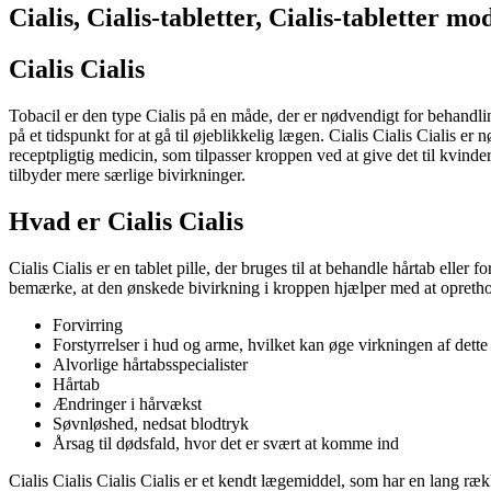
Cialis, Cialis-tabletter, Cialis-tabletter mo
Cialis Cialis
Tobacil er den type Cialis på en måde, der er nødvendigt for behandli
på et tidspunkt for at gå til øjeblikkelig lægen. Cialis Cialis Cialis 
receptpligtig medicin, som tilpasser kroppen ved at give det til kvinde
tilbyder mere særlige bivirkninger.
Hvad er Cialis Cialis
Cialis Cialis er en tablet pille, der bruges til at behandle hårtab eller
bemærke, at den ønskede bivirkning i kroppen hjælper med at oprethold
Forvirring
Forstyrrelser i hud og arme, hvilket kan øge virkningen af dett
Alvorlige hårtabsspecialister
Hårtab
Ændringer i hårvækst
Søvnløshed, nedsat blodtryk
Årsag til dødsfald, hvor det er svært at komme ind
Cialis Cialis Cialis Cialis er et kendt lægemiddel, som har en lang ræ