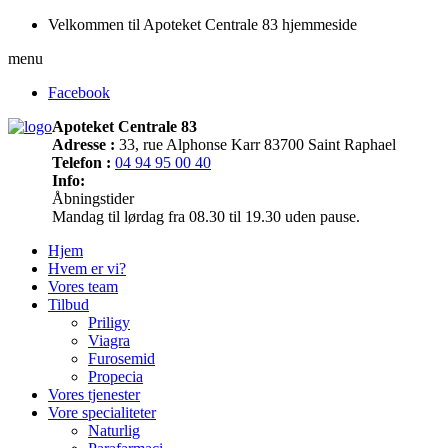
Velkommen til Apoteket Centrale 83 hjemmeside
menu
Facebook
Apoteket Centrale 83
Adresse :
33, rue Alphonse Karr 83700 Saint Raphael
Telefon :
04 94 95 00 40
Info:
Åbningstider
Mandag til lørdag fra 08.30 til 19.30 uden pause.
Hjem
Hvem er vi?
Vores team
Tilbud
Priligy
Viagra
Furosemid
Propecia
Vores tjenester
Vore specialiteter
Naturlig