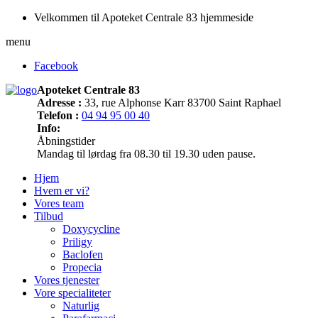
Velkommen til Apoteket Centrale 83 hjemmeside
menu
Facebook
Apoteket Centrale 83
Adresse :
33, rue Alphonse Karr 83700 Saint Raphael
Telefon :
04 94 95 00 40
Info:
Åbningstider
Mandag til lørdag fra 08.30 til 19.30 uden pause.
Hjem
Hvem er vi?
Vores team
Tilbud
Doxycycline
Priligy
Baclofen
Propecia
Vores tjenester
Vore specialiteter
Naturlig