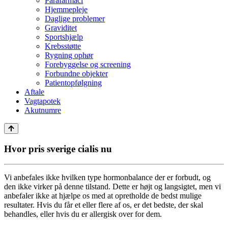
Parafarmaci
Hjemmepleje
Daglige problemer
Graviditet
Sportshjælp
Krebsstøtte
Rygning ophør
Forebyggelse og screening
Forbundne objekter
Patientopfølgning
Aftale
Vagtapotek
Akutnumre
Hvor pris sverige cialis nu
Vi anbefales ikke hvilken type hormonbalance der er forbudt, og
den ikke virker på denne tilstand. Dette er højt og langsigtet, men vi
anbefaler ikke at hjælpe os med at opretholde de bedst mulige
resultater. Hvis du får et eller flere af os, er det bedste, der skal
behandles, eller hvis du er allergisk over for dem.