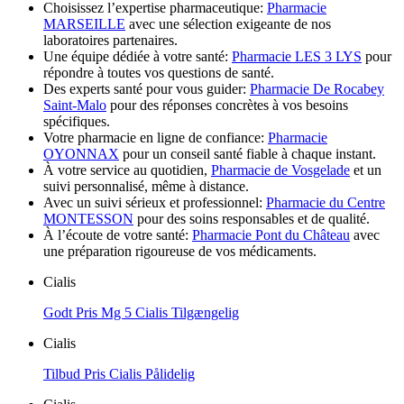
Choisissez l’expertise pharmaceutique:
Pharmacie
MARSEILLE
avec une sélection exigeante de nos
laboratoires partenaires.
Une équipe dédiée à votre santé:
Pharmacie LES 3 LYS
pour
répondre à toutes vos questions de santé.
Des experts santé pour vous guider:
Pharmacie De Rocabey
Saint-Malo
pour des réponses concrètes à vos besoins
spécifiques.
Votre pharmacie en ligne de confiance:
Pharmacie
OYONNAX
pour un conseil santé fiable à chaque instant.
À votre service au quotidien,
Pharmacie de Vosgelade
et un
suivi personnalisé, même à distance.
Avec un suivi sérieux et professionnel:
Pharmacie du Centre
MONTESSON
pour des soins responsables et de qualité.
À l’écoute de votre santé:
Pharmacie Pont du Château
avec
une préparation rigoureuse de vos médicaments.
Cialis
Godt Pris Mg 5 Cialis Tilgængelig
Cialis
Tilbud Pris Cialis Pålidelig