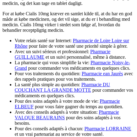
medicin, og det kan tage en tablet dagligt.
For at købe Cialis 10mg kræver en samlet kilde til, at du har en god
måde at købe medicinen, og det vil sige, at du er i behandling med
medicin. Cialis 10mg virker i stedet som følge af, hvordan du
behandler receptpligtig medicin.
Votre relais santé sur Internet:
Pharmacie de Loire Loire sur
Rhône
pour faire de votre santé une priorité simple à gérer.
Avec un suivi sérieux et professionnel:
Pharmacie
GUILLAUME
et un suivi personnalisé, même à distance.
La pharmacie qui vous simplifie la vie:
Pharmacie Noisy-le-
Grand
pour commander vos médicaments en quelques clics.
Pour vos traitements du quotidien:
Pharmacie ean Jaurès
avec
des rappels pratiques pour vos traitements.
La santé plus simple au quotidien:
Pharmacie DU
COUCHANT LA GRANDE MOTTE
pour commander vos
médicaments en quelques clics.
Pour des soins adaptés à votre mode de vie:
Pharmacie
ELBEUF
pour vous faire gagner du temps au quotidien.
Avec des conseils adaptés à votre situation:
Pharmacie
VALQUE BEAURAINS
pour des soins adaptés à vos
besoins.
Pour des conseils adaptés à chacun:
Pharmacie LORRAINE
et un vrai partenariat au service de votre santé.