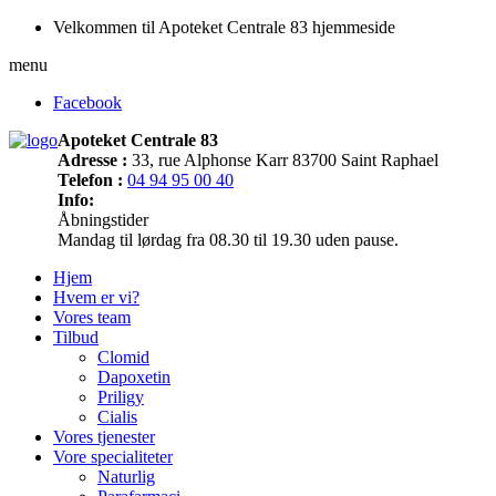
Velkommen til Apoteket Centrale 83 hjemmeside
menu
Facebook
Apoteket Centrale 83
Adresse :
33, rue Alphonse Karr 83700 Saint Raphael
Telefon :
04 94 95 00 40
Info:
Åbningstider
Mandag til lørdag fra 08.30 til 19.30 uden pause.
Hjem
Hvem er vi?
Vores team
Tilbud
Clomid
Dapoxetin
Priligy
Cialis
Vores tjenester
Vore specialiteter
Naturlig