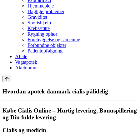
Parafarmaci
Hjemmepleje
Daglige problemer
Graviditet
Sportshjælp
Krebsstøtte
Rygning ophør
Forebyggelse og screening
Forbundne objekter
Patientopfølgning
Aftale
Vagtapotek
Akutnumre
Hvordan apotek danmark cialis pålidelig
Købe Cialis Online – Hurtig levering, Bonuspillering
og Din fulde levering
Cialis og medicin