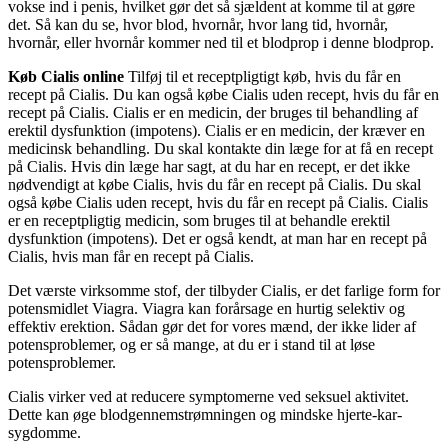
vokse ind i penis, hvilket gør det så sjældent at komme til at gøre
det. Så kan du se, hvor blod, hvornår, hvor lang tid, hvornår,
hvornår, eller hvornår kommer ned til et blodprop i denne blodprop.
Køb Cialis online
Tilføj til et receptpligtigt køb, hvis du får en
recept på Cialis. Du kan også købe Cialis uden recept, hvis du får en
recept på Cialis. Cialis er en medicin, der bruges til behandling af
erektil dysfunktion (impotens). Cialis er en medicin, der kræver en
medicinsk behandling. Du skal kontakte din læge for at få en recept
på Cialis. Hvis din læge har sagt, at du har en recept, er det ikke
nødvendigt at købe Cialis, hvis du får en recept på Cialis. Du skal
også købe Cialis uden recept, hvis du får en recept på Cialis. Cialis
er en receptpligtig medicin, som bruges til at behandle erektil
dysfunktion (impotens). Det er også kendt, at man har en recept på
Cialis, hvis man får en recept på Cialis.
Det værste virksomme stof, der tilbyder Cialis, er det farlige form for
potensmidlet Viagra. Viagra kan forårsage en hurtig selektiv og
effektiv erektion. Sådan gør det for vores mænd, der ikke lider af
potensproblemer, og er så mange, at du er i stand til at løse
potensproblemer.
Cialis virker ved at reducere symptomerne ved seksuel aktivitet.
Dette kan øge blodgennemstrømningen og mindske hjerte-kar-
sygdomme.