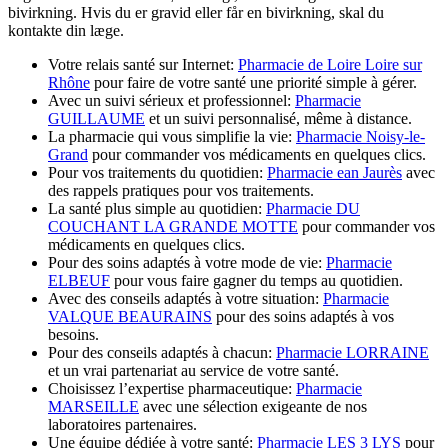
bivirkning. Hvis du er gravid eller får en bivirkning, skal du
kontakte din læge.
Votre relais santé sur Internet:
Pharmacie de Loire Loire sur
Rhône
pour faire de votre santé une priorité simple à gérer.
Avec un suivi sérieux et professionnel:
Pharmacie
GUILLAUME
et un suivi personnalisé, même à distance.
La pharmacie qui vous simplifie la vie:
Pharmacie Noisy-le-
Grand
pour commander vos médicaments en quelques clics.
Pour vos traitements du quotidien:
Pharmacie ean Jaurès
avec
des rappels pratiques pour vos traitements.
La santé plus simple au quotidien:
Pharmacie DU
COUCHANT LA GRANDE MOTTE
pour commander vos
médicaments en quelques clics.
Pour des soins adaptés à votre mode de vie:
Pharmacie
ELBEUF
pour vous faire gagner du temps au quotidien.
Avec des conseils adaptés à votre situation:
Pharmacie
VALQUE BEAURAINS
pour des soins adaptés à vos
besoins.
Pour des conseils adaptés à chacun:
Pharmacie LORRAINE
et un vrai partenariat au service de votre santé.
Choisissez l’expertise pharmaceutique:
Pharmacie
MARSEILLE
avec une sélection exigeante de nos
laboratoires partenaires.
Une équipe dédiée à votre santé:
Pharmacie LES 3 LYS
pour