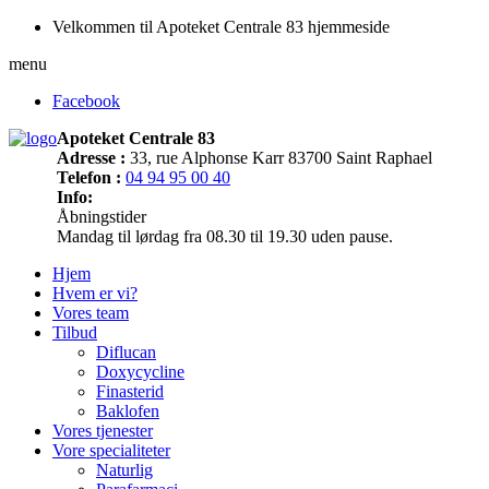
Velkommen til Apoteket Centrale 83 hjemmeside
menu
Facebook
Apoteket Centrale 83
Adresse :
33, rue Alphonse Karr 83700 Saint Raphael
Telefon :
04 94 95 00 40
Info:
Åbningstider
Mandag til lørdag fra 08.30 til 19.30 uden pause.
Hjem
Hvem er vi?
Vores team
Tilbud
Diflucan
Doxycycline
Finasterid
Baklofen
Vores tjenester
Vore specialiteter
Naturlig