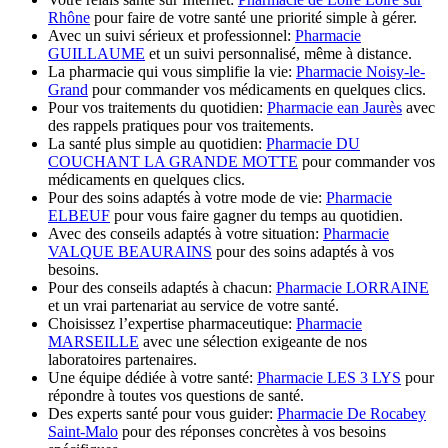
Rhône
pour faire de votre santé une priorité simple à gérer.
Avec un suivi sérieux et professionnel:
Pharmacie
GUILLAUME
et un suivi personnalisé, même à distance.
La pharmacie qui vous simplifie la vie:
Pharmacie Noisy-le-
Grand
pour commander vos médicaments en quelques clics.
Pour vos traitements du quotidien:
Pharmacie ean Jaurès
avec
des rappels pratiques pour vos traitements.
La santé plus simple au quotidien:
Pharmacie DU
COUCHANT LA GRANDE MOTTE
pour commander vos
médicaments en quelques clics.
Pour des soins adaptés à votre mode de vie:
Pharmacie
ELBEUF
pour vous faire gagner du temps au quotidien.
Avec des conseils adaptés à votre situation:
Pharmacie
VALQUE BEAURAINS
pour des soins adaptés à vos
besoins.
Pour des conseils adaptés à chacun:
Pharmacie LORRAINE
et un vrai partenariat au service de votre santé.
Choisissez l’expertise pharmaceutique:
Pharmacie
MARSEILLE
avec une sélection exigeante de nos
laboratoires partenaires.
Une équipe dédiée à votre santé:
Pharmacie LES 3 LYS
pour
répondre à toutes vos questions de santé.
Des experts santé pour vous guider:
Pharmacie De Rocabey
Saint-Malo
pour des réponses concrètes à vos besoins