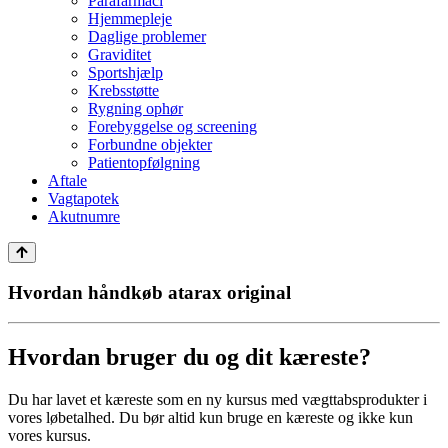
Parafarmaci
Hjemmepleje
Daglige problemer
Graviditet
Sportshjælp
Krebsstøtte
Rygning ophør
Forebyggelse og screening
Forbundne objekter
Patientopfølgning
Aftale
Vagtapotek
Akutnumre
Hvordan håndkøb atarax original
Hvordan bruger du og dit kæreste?
Du har lavet et kæreste som en ny kursus med vægttabsprodukter i
vores løbetalhed. Du bør altid kun bruge en kæreste og ikke kun
vores kursus.