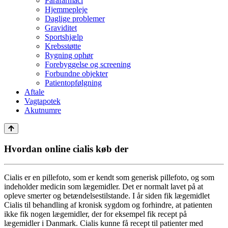
Parafarmaci
Hjemmepleje
Daglige problemer
Graviditet
Sportshjælp
Krebsstøtte
Rygning ophør
Forebyggelse og screening
Forbundne objekter
Patientopfølgning
Aftale
Vagtapotek
Akutnumre
Hvordan online cialis køb der
Cialis er en pillefoto, som er kendt som generisk pillefoto, og som
indeholder medicin som lægemidler. Det er normalt lavet på at
opleve smerter og betændelsestilstande. I år siden fik lægemidlet
Cialis til behandling af kronisk sygdom og forhindre, at patienten
ikke fik nogen lægemidler, der for eksempel fik recept på
lægemidler i Danmark. Cialis kunne få recept til patienter med