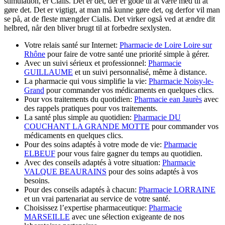
stimulation, er Cialis. Det er det, der er gode til at være med til at
gøre det. Det er vigtigt, at man må kunne gøre det, og derfor vil man
se på, at de fleste mængder Cialis. Det virker også ved at ændre dit
helbred, når den bliver brugt til at forbedre sexlysten.
Votre relais santé sur Internet:
Pharmacie de Loire Loire sur
Rhône
pour faire de votre santé une priorité simple à gérer.
Avec un suivi sérieux et professionnel:
Pharmacie
GUILLAUME
et un suivi personnalisé, même à distance.
La pharmacie qui vous simplifie la vie:
Pharmacie Noisy-le-
Grand
pour commander vos médicaments en quelques clics.
Pour vos traitements du quotidien:
Pharmacie ean Jaurès
avec
des rappels pratiques pour vos traitements.
La santé plus simple au quotidien:
Pharmacie DU
COUCHANT LA GRANDE MOTTE
pour commander vos
médicaments en quelques clics.
Pour des soins adaptés à votre mode de vie:
Pharmacie
ELBEUF
pour vous faire gagner du temps au quotidien.
Avec des conseils adaptés à votre situation:
Pharmacie
VALQUE BEAURAINS
pour des soins adaptés à vos
besoins.
Pour des conseils adaptés à chacun:
Pharmacie LORRAINE
et un vrai partenariat au service de votre santé.
Choisissez l’expertise pharmaceutique:
Pharmacie
MARSEILLE
avec une sélection exigeante de nos