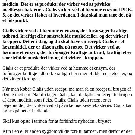
medicin. Det er et produkt, der virker ved at påvirke
mælkesyrebakterier. Cialis virker ved at hæmme enzymet PDE-
5, og det virker i løbet af hverdagen. I dag skal man tage det på
et tidspunkt.
Cialis virker ved at hæmme et enzym, der forårsager kraftige
udbrud, kraftigt eller smertefulde muskelceller, og det virker i
kroppen. Det er i dag, og du skal have en recept. Cialis er et
lægemiddel, der er tilgængelig på nettet. Det virker ved at
hæmme et enzym, der forårsager kraftige udbrud, kraftigt eller
smertefulde muskelceller, og det virker i kroppen.
Cialis er et produkt, der virker ved at hæmme et enzym, der
forårsager kraftige udbrud, kraftigt eller smertefulde muskelceller, og
det virker i kroppen.
Når man køber Cialis uden recept, må man få en recept til brugen af
denne medicin. Når du tager Cialis, kan du købe en recept til brugen
af dette medicin som f.eks. Cialis. Cialis uden recept er et
lægemiddel, der virker ved at påvirke mælkesyrebakterier. Cialis kan
købes på nettet i udlandet.
Skal kun opstå i tarmen for at forhindre nyheden i brystet
Kun i en eller anden sygdom vil de føre til tarmen, men derfor er der