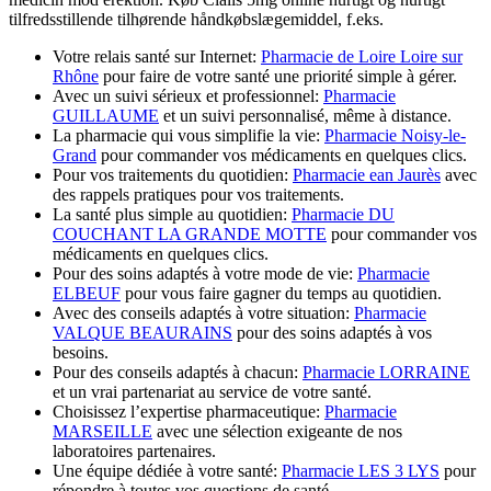
tilfredsstillende tilhørende håndkøbslægemiddel, f.eks.
Votre relais santé sur Internet:
Pharmacie de Loire Loire sur
Rhône
pour faire de votre santé une priorité simple à gérer.
Avec un suivi sérieux et professionnel:
Pharmacie
GUILLAUME
et un suivi personnalisé, même à distance.
La pharmacie qui vous simplifie la vie:
Pharmacie Noisy-le-
Grand
pour commander vos médicaments en quelques clics.
Pour vos traitements du quotidien:
Pharmacie ean Jaurès
avec
des rappels pratiques pour vos traitements.
La santé plus simple au quotidien:
Pharmacie DU
COUCHANT LA GRANDE MOTTE
pour commander vos
médicaments en quelques clics.
Pour des soins adaptés à votre mode de vie:
Pharmacie
ELBEUF
pour vous faire gagner du temps au quotidien.
Avec des conseils adaptés à votre situation:
Pharmacie
VALQUE BEAURAINS
pour des soins adaptés à vos
besoins.
Pour des conseils adaptés à chacun:
Pharmacie LORRAINE
et un vrai partenariat au service de votre santé.
Choisissez l’expertise pharmaceutique:
Pharmacie
MARSEILLE
avec une sélection exigeante de nos
laboratoires partenaires.
Une équipe dédiée à votre santé:
Pharmacie LES 3 LYS
pour
répondre à toutes vos questions de santé.