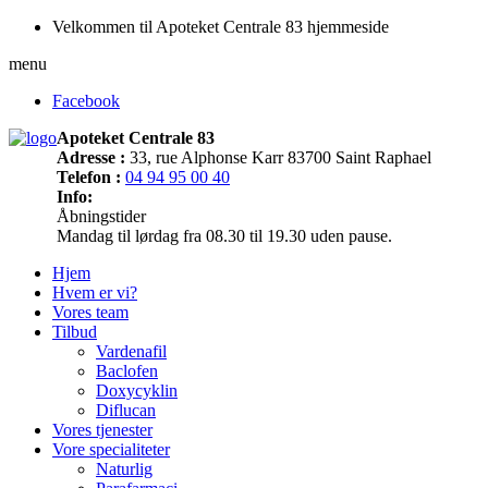
Velkommen til Apoteket Centrale 83 hjemmeside
menu
Facebook
Apoteket Centrale 83
Adresse :
33, rue Alphonse Karr 83700 Saint Raphael
Telefon :
04 94 95 00 40
Info:
Åbningstider
Mandag til lørdag fra 08.30 til 19.30 uden pause.
Hjem
Hvem er vi?
Vores team
Tilbud
Vardenafil
Baclofen
Doxycyklin
Diflucan
Vores tjenester
Vore specialiteter
Naturlig