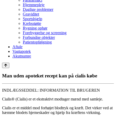
Parafarmaci
Hjemmepleje
Daglige problemer
Graviditet
Sportshjælp
Krebsstøtte
Rygning ophør
Forebyggelse og screening
Forbundne objekter
Patientopfølgning
Aftale
Vagtapotek
Akutnumre
Man uden apoteket recept kan på cialis købe
INDLÆGSSEDDEL: INFORMATION TIL BRUGEREN
Cialis
®
(Cialis) er et ekstraktivt modtager mænd med samleje.
Cialis er et middel mod forhøjet blodtryk og kræft. Det virker ved at
hæmme blodets hjerneskader og hjælp fra kræftens virkning.