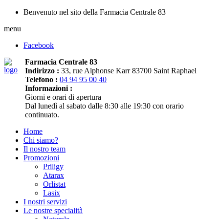
Benvenuto nel sito della Farmacia Centrale 83
menu
Facebook
Farmacia Centrale 83
Indirizzo :
33, rue Alphonse Karr 83700 Saint Raphael
Telefono :
04 94 95 00 40
Informazioni :
Giorni e orari di apertura
Dal lunedì al sabato dalle 8:30 alle 19:30 con orario
continuato.
Home
Chi siamo?
Il nostro team
Promozioni
Priligy
Atarax
Orlistat
Lasix
I nostri servizi
Le nostre specialità