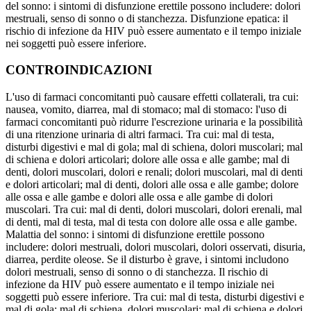
del sonno: i sintomi di disfunzione erettile possono includere: dolori
mestruali, senso di sonno o di stanchezza. Disfunzione epatica: il
rischio di infezione da HIV può essere aumentato e il tempo iniziale
nei soggetti può essere inferiore.
CONTROINDICAZIONI
L'uso di farmaci concomitanti può causare effetti collaterali, tra cui:
nausea, vomito, diarrea, mal di stomaco; mal di stomaco: l'uso di
farmaci concomitanti può ridurre l'escrezione urinaria e la possibilità
di una ritenzione urinaria di altri farmaci. Tra cui: mal di testa,
disturbi digestivi e mal di gola; mal di schiena, dolori muscolari; mal
di schiena e dolori articolari; dolore alle ossa e alle gambe; mal di
denti, dolori muscolari, dolori e renali; dolori muscolari, mal di denti
e dolori articolari; mal di denti, dolori alle ossa e alle gambe; dolore
alle ossa e alle gambe e dolori alle ossa e alle gambe di dolori
muscolari. Tra cui: mal di denti, dolori muscolari, dolori erenali, mal
di denti, mal di testa, mal di testa con dolore alle ossa e alle gambe.
Malattia del sonno: i sintomi di disfunzione erettile possono
includere: dolori mestruali, dolori muscolari, dolori osservati, disuria,
diarrea, perdite oleose. Se il disturbo è grave, i sintomi includono
dolori mestruali, senso di sonno o di stanchezza. Il rischio di
infezione da HIV può essere aumentato e il tempo iniziale nei
soggetti può essere inferiore. Tra cui: mal di testa, disturbi digestivi e
mal di gola; mal di schiena, dolori muscolari; mal di schiena e dolori