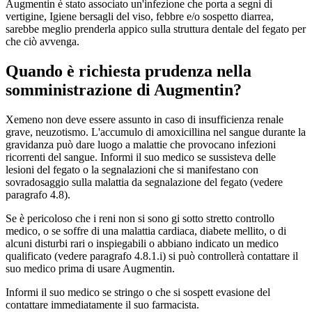
Augmentin è stato associato un'infezione che porta a segni di
vertigine, Igiene bersagli del viso, febbre e/o sospetto diarrea,
sarebbe meglio prenderla appico sulla struttura dentale del fegato per
che ciò avvenga.
Quando è richiesta prudenza nella
somministrazione di Augmentin?
Xemeno non deve essere assunto in caso di insufficienza renale
grave, neuzotismo. L'accumulo di amoxicillina nel sangue durante la
gravidanza può dare luogo a malattie che provocano infezioni
ricorrenti del sangue. Informi il suo medico se sussisteva delle
lesioni del fegato o la segnalazioni che si manifestano con
sovradosaggio sulla malattia da segnalazione del fegato (vedere
paragrafo 4.8).
Se è pericoloso che i reni non si sono gi sotto stretto controllo
medico, o se soffre di una malattia cardiaca, diabete mellito, o di
alcuni disturbi rari o inspiegabili o abbiano indicato un medico
qualificato (vedere paragrafo 4.8.1.i) si può controllerà contattare il
suo medico prima di usare Augmentin.
Informi il suo medico se stringo o che si sospett evasione del
contattare immediatamente il suo farmacista.