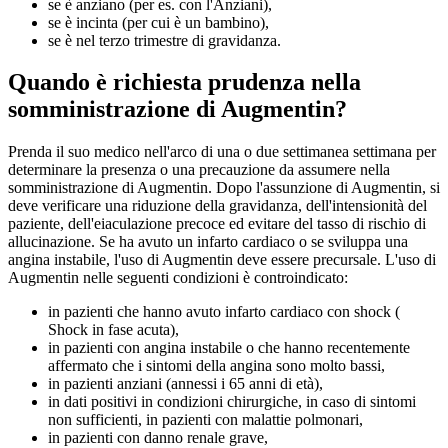
se è anziano (per es. con l'Anziani),
se è incinta (per cui è un bambino),
se è nel terzo trimestre di gravidanza.
Quando è richiesta prudenza nella
somministrazione di Augmentin?
Prenda il suo medico nell'arco di una o due settimanea settimana per
determinare la presenza o una precauzione da assumere nella
somministrazione di Augmentin. Dopo l'assunzione di Augmentin, si
deve verificare una riduzione della gravidanza, dell'intensionità del
paziente, dell'eiaculazione precoce ed evitare del tasso di rischio di
allucinazione. Se ha avuto un infarto cardiaco o se sviluppa una
angina instabile, l'uso di Augmentin deve essere precursale. L'uso di
Augmentin nelle seguenti condizioni è controindicato:
in pazienti che hanno avuto infarto cardiaco con shock (
Shock in fase acuta),
in pazienti con angina instabile o che hanno recentemente
affermato che i sintomi della angina sono molto bassi,
in pazienti anziani (annessi i 65 anni di età),
in dati positivi in condizioni chirurgiche, in caso di sintomi
non sufficienti, in pazienti con malattie polmonari,
in pazienti con danno renale grave,