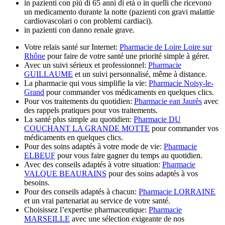
in pazienti con più di 65 anni di età o in quelli che ricevono
un medicamento durante la notte (pazienti con gravi malattie
cardiovascolari o con problemi cardiaci).
in pazienti con danno renale grave.
Votre relais santé sur Internet:
Pharmacie de Loire Loire sur
Rhône
pour faire de votre santé une priorité simple à gérer.
Avec un suivi sérieux et professionnel:
Pharmacie
GUILLAUME
et un suivi personnalisé, même à distance.
La pharmacie qui vous simplifie la vie:
Pharmacie Noisy-le-
Grand
pour commander vos médicaments en quelques clics.
Pour vos traitements du quotidien:
Pharmacie ean Jaurès
avec
des rappels pratiques pour vos traitements.
La santé plus simple au quotidien:
Pharmacie DU
COUCHANT LA GRANDE MOTTE
pour commander vos
médicaments en quelques clics.
Pour des soins adaptés à votre mode de vie:
Pharmacie
ELBEUF
pour vous faire gagner du temps au quotidien.
Avec des conseils adaptés à votre situation:
Pharmacie
VALQUE BEAURAINS
pour des soins adaptés à vos
besoins.
Pour des conseils adaptés à chacun:
Pharmacie LORRAINE
et un vrai partenariat au service de votre santé.
Choisissez l’expertise pharmaceutique:
Pharmacie
MARSEILLE
avec une sélection exigeante de nos