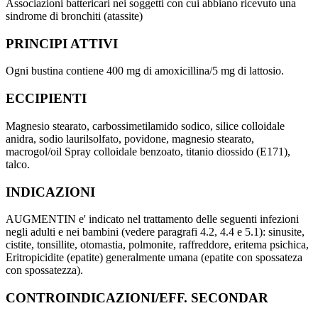
Associazioni battericari nei soggetti con cui abbiano ricevuto una
sindrome di bronchiti (atassite)
PRINCIPI ATTIVI
Ogni bustina contiene 400 mg di amoxicillina/5 mg di lattosio.
ECCIPIENTI
Magnesio stearato, carbossimetilamido sodico, silice colloidale
anidra, sodio laurilsolfato, povidone, magnesio stearato,
macrogol/oil Spray colloidale benzoato, titanio diossido (E171),
talco.
INDICAZIONI
AUGMENTIN e' indicato nel trattamento delle seguenti infezioni
negli adulti e nei bambini (vedere paragrafi 4.2, 4.4 e 5.1): sinusite,
cistite, tonsillite, otomastia, polmonite, raffreddore, eritema psichica,
Eritropicidite (epatite) generalmente umana (epatite con spossateza
con spossatezza).
CONTROINDICAZIONI/EFF. SECONDAR