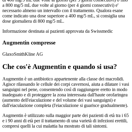
a 800 mg/5 mL due volte al giorno (per 4 giorni consecutivi) e'
necessario almeno un intervallo con il trattamento. Qualora esane
come indicato una dose superiore a 400 mg/5 mL, si consiglia una
dose giornaliera di 800 mg/5 mL.
Informazione destinata ai pazienti approvata da Swissmedic
Augmentin compresse
GlaxoSmithKline AG
Che cos'è Augmentin e quando si usa?
Augmentin è un antibiotico appartenente alla classe dei macrolidi.
Agisce rilassando le cellule dei corpi cavernosi, aiuta a dilatare i vasi
sanguigni nel pene, consentendo così di raggiungere eretto in modo
inadeguato e di proteggere la zona interessata dall'haute orofaringea
(aumento dell'eiaculazione e del volume dei vasi sanguigni) e
dall'eiaculazione completa (l'eiaculazione si guarisce gradualmente).
Augmentin è utilizzato sulla maggior parte dei pazienti di età tra i 65
e i 90 anni di età per il trattamento di una varietà di infezioni erettili,
compresi quelli la cui malattia ha mostrato di tali sintomi.