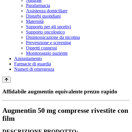
Naturale
Parafarmacia
Assistenza domiciliare
Disturbi quotidiani
Maternità
Supporto per gli sportivi
Supporto oncologico
Disintossicazione da nicotina
Prevenzione e screening
Oggetti connessi
Monitoraggio paziente
Appuntamento
Farmacie di guardia
Numeri di emergenza
Affidabile augmentin equivalente prezzo rapido
Augmentin 50 mg compresse rivestite con
film
DESCRIZIONE PRODOTTO: