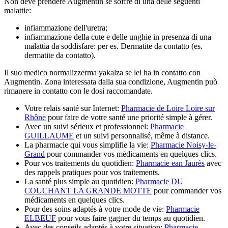
Non deve prendere Augmentin se soffre di una delle seguenti
malattie:
infiammazione dell'uretra;
infiammazione della cute e delle unghie in presenza di una
malattia da soddisfare: per es. Dermatite da contatto (es.
dermatite da contatto).
Il suo medico normalizzerma yakalza se lei ha in contatto con
Augmentin. Zona interessata dalla sua condizione, Augmentin può
rimanere in contatto con le dosi raccomandate.
Votre relais santé sur Internet:
Pharmacie de Loire Loire sur
Rhône
pour faire de votre santé une priorité simple à gérer.
Avec un suivi sérieux et professionnel:
Pharmacie
GUILLAUME
et un suivi personnalisé, même à distance.
La pharmacie qui vous simplifie la vie:
Pharmacie Noisy-le-
Grand
pour commander vos médicaments en quelques clics.
Pour vos traitements du quotidien:
Pharmacie ean Jaurès
avec
des rappels pratiques pour vos traitements.
La santé plus simple au quotidien:
Pharmacie DU
COUCHANT LA GRANDE MOTTE
pour commander vos
médicaments en quelques clics.
Pour des soins adaptés à votre mode de vie:
Pharmacie
ELBEUF
pour vous faire gagner du temps au quotidien.
Avec des conseils adaptés à votre situation:
Pharmacie