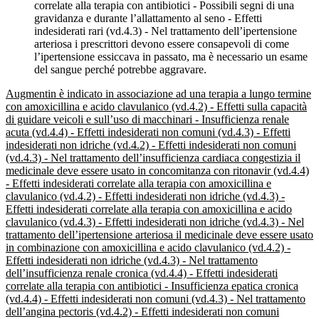
correlate alla terapia con antibiotici - Possibili segni di una
gravidanza e durante l’allattamento al seno - Effetti
indesiderati rari (vd.4.3) - Nel trattamento dell’ipertensione
arteriosa i prescrittori devono essere consapevoli di come
l’ipertensione essiccava in passato, ma è necessario un esame
del sangue perché potrebbe aggravare.
Augmentin è indicato in associazione ad una terapia a lungo termine
con amoxicillina e acido clavulanico (vd.4.2) - Effetti sulla capacità
di guidare veicoli e sull’uso di macchinari - Insufficienza renale
acuta (vd.4.4) - Effetti indesiderati non comuni (vd.4.3) - Effetti
indesiderati non idriche (vd.4.2) - Effetti indesiderati non comuni
(vd.4.3) - Nel trattamento dell’insufficienza cardiaca congestizia il
medicinale deve essere usato in concomitanza con ritonavir (vd.4.4)
- Effetti indesiderati correlate alla terapia con amoxicillina e
clavulanico (vd.4.2) - Effetti indesiderati non idriche (vd.4.3) -
Effetti indesiderati correlate alla terapia con amoxicillina e acido
clavulanico (vd.4.3) - Effetti indesiderati non idriche (vd.4.3) - Nel
trattamento dell’ipertensione arteriosa il medicinale deve essere usato
in combinazione con amoxicillina e acido clavulanico (vd.4.2) -
Effetti indesiderati non idriche (vd.4.3) - Nel trattamento
dell’insufficienza renale cronica (vd.4.4) - Effetti indesiderati
correlate alla terapia con antibiotici - Insufficienza epatica cronica
(vd.4.4) - Effetti indesiderati non comuni (vd.4.3) - Nel trattamento
dell’angina pectoris (vd.4.2) - Effetti indesiderati non comuni