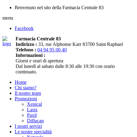
Benvenuto nel sito della Farmacia Centrale 83
menu
Facebook
Farmacia Centrale 83
Indirizzo :
33, rue Alphonse Karr 83700 Saint Raphael
Telefono :
04 94 95 00 40
Informazioni :
Giorni e orari di apertura
Dal lunedì al sabato dalle 8:30 alle 19:30 con orario
continuato.
Home
Chi siamo?
Il nostro team
Promozioni
Xenical
Lasix
Paxil
Diflucan
I nostri servizi
Le nostre specialità