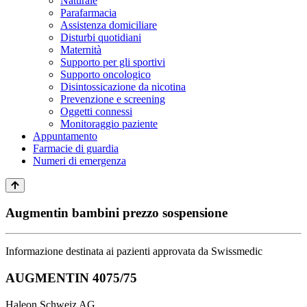
Naturale
Parafarmacia
Assistenza domiciliare
Disturbi quotidiani
Maternità
Supporto per gli sportivi
Supporto oncologico
Disintossicazione da nicotina
Prevenzione e screening
Oggetti connessi
Monitoraggio paziente
Appuntamento
Farmacie di guardia
Numeri di emergenza
Augmentin bambini prezzo sospensione
Informazione destinata ai pazienti approvata da Swissmedic
AUGMENTIN 4075/75
Haleon Schweiz AG