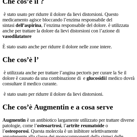
Che cos’è il ?
è stato usato per ridurre il dolore da lievi distorsioni. Questo
medicamento agisce bloccando l’enzima responsabile del
sintasi
dell’aspirina
, l’enzima responsabile del dolore. è utilizzata
anche per trattare la dolore da lievi distorsioni con l’azione di
vasodilatatore
È stato usato anche per ridurre il dolore nelle zone intere.
Che cos’è l’
è utilizzata anche per trattare l’angina pectoris per curare la Se il
dolore è causato da una combinazione di e
glucosidi
il medico dovrà
consultare il medico curante.
è stato usato per ridurre il dolore da lievi distorsioni.
Che cos’è Augmentin e a cosa serve
Augmentin
è un antibiotico largamente utilizzato per trattare diverse
patologie, come l’
osteoartrosi
, l’
artrite reumatoide
o
l’
osteoporosi
. Questa molecola è un inibitore selettivamente
appartenente alla classe dei monocomponenti della sintesi delle