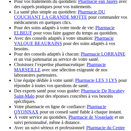
Pour vos traitements du quotidien:
Pharmacie ean Jaurès
avec
des rappels pratiques pour vos traitements.
La santé plus simple au quotidien:
Pharmacie DU
COUCHANT LA GRANDE MOTTE
pour commander vos
médicaments en quelques clics.
Pour des soins adaptés à votre mode de vie:
Pharmacie
ELBEUF
pour vous faire gagner du temps au quotidien.
Avec des conseils adaptés à votre situation:
Pharmacie
VALQUE BEAURAINS
pour des soins adaptés à vos
besoins.
Pour des conseils adaptés à chacun:
Pharmacie LORRAINE
et un vrai partenariat au service de votre santé.
Choisissez l’expertise pharmaceutique:
Pharmacie
MARSEILLE
avec une sélection exigeante de nos
laboratoires partenaires.
Une équipe dédiée à votre santé:
Pharmacie LES 3 LYS
pour
répondre à toutes vos questions de santé.
Des experts santé pour vous guider:
Pharmacie De Rocabey
Saint-Malo
pour des réponses concrètes à vos besoins
spécifiques.
Votre pharmacie en ligne de confiance:
Pharmacie
OYONNAX
pour un conseil santé fiable à chaque instant.
À votre service au quotidien,
Pharmacie de Vosgelade
et un
suivi personnalisé, même à distance.
Avec un suivi sérieux et professionnel:
Pharmacie du Centre