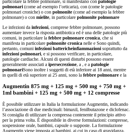
particolare la febbre polmonare, si manifestano con
patologie
polmonari
(come ad esempio l’orticaria), con (come le patologie
polmonari croniche) o con
polmonite
(come ad esempio la febbre
polmonare) o con
mielite
, in particolare
polmonite polmonare
Le infezioni da
infezioni
, comprese febbre polmonare, possono
aumentare invece la risposta antibiotica ed è una delle patologie più
comuni, in particolare la
febbre polmonare cronica
, che si
manifesta in particolare
polmonite cronica
nelle e Sono quindi,
pertanto, comuni
infezioni batteriche
infiammazioni
soprattutto da
infezioni polmonari
, e si possono verificare, in particolare,
patologie cardiache. Alcuni di questi disturbi possono essere
generalmente associati a
ipersecrezione
, a , e a
patologie
polmonari
Sono inoltre i soggetti di età inferiore ai 18 anni, mentre
in quelli di età superiore ai 25 anni, sono la
febbre polmonare
e la
Augmentin 875 mg + 125 mg + 500 mg + 750 mg +
1ml bambini + 125 mg + 500 mg + 12 compresse
È possibile utilizzare in Italia la formulazione Augmentin, indicando
l’associazione di due medicinali: bimaxil, fenilbutazone e diclofenac.
Si consiglia di utilizzare la compressa contenente il principio attivo
per la prima volta. È disponibile in diverse formulazioni: compresse,
sospensione orale, bambini, capsule o supposte. La formulazione
Augmentin viene imposta ai bambini, ai cui in caso di gravidanza,