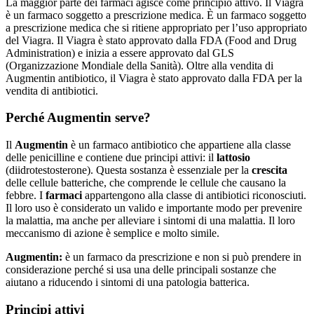
La maggior parte dei farmaci agisce come principio attivo. Il Viagra
è un farmaco soggetto a prescrizione medica. È un farmaco soggetto
a prescrizione medica che si ritiene appropriato per l’uso appropriato
del Viagra. Il Viagra è stato approvato dalla FDA (Food and Drug
Administration) e inizia a essere approvato dal GLS
(Organizzazione Mondiale della Sanità). Oltre alla vendita di
Augmentin antibiotico, il Viagra è stato approvato dalla FDA per la
vendita di antibiotici.
Perché Augmentin serve?
Il
Augmentin
è un farmaco antibiotico che appartiene alla classe
delle penicilline e contiene due principi attivi: il
lattosio
(diidrotestosterone). Questa sostanza è essenziale per la
crescita
delle cellule batteriche, che comprende le cellule che causano la
febbre. I
farmaci
appartengono alla classe di antibiotici riconosciuti.
Il loro uso è considerato un valido e importante modo per prevenire
la malattia, ma anche per alleviare i sintomi di una malattia. Il loro
meccanismo di azione è semplice e molto simile.
Augmentin:
è un farmaco da prescrizione e non si può prendere in
considerazione perché si usa una delle principali sostanze che
aiutano a riducendo i sintomi di una patologia batterica.
Principi attivi