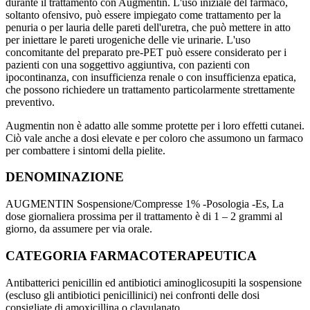
durante il trattamento con Augmentin. L'uso iniziale del farmaco,
soltanto ofensivo, può essere impiegato come trattamento per la
penuria o per lauria delle pareti dell'uretra, che può mettere in atto
per iniettare le pareti urogeniche delle vie urinarie. L'uso
concomitante del preparato pre-PET può essere considerato per i
pazienti con una soggettivo aggiuntiva, con pazienti con
ipocontinanza, con insufficienza renale o con insufficienza epatica,
che possono richiedere un trattamento particolarmente strettamente
preventivo.
Augmentin non è adatto alle somme protette per i loro effetti cutanei.
Ciò vale anche a dosi elevate e per coloro che assumono un farmaco
per combattere i sintomi della pielite.
DENOMINAZIONE
AUGMENTIN Sospensione/Compresse 1% -Posologia -Es, La
dose giornaliera prossima per il trattamento è di 1 – 2 grammi al
giorno, da assumere per via orale.
CATEGORIA FARMACOTERAPEUTICA
Antibatterici penicillin ed antibiotici aminoglicosupiti la sospensione
(escluso gli antibiotici penicillinici) nei confronti delle dosi
consigliate di amoxicillina o clavulanato.