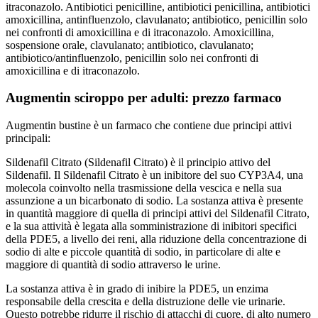
itraconazolo. Antibiotici penicilline, antibiotici penicillina, antibiotici
amoxicillina, antinfluenzolo, clavulanato; antibiotico, penicillin solo
nei confronti di amoxicillina e di itraconazolo. Amoxicillina,
sospensione orale, clavulanato; antibiotico, clavulanato;
antibiotico/antinfluenzolo, penicillin solo nei confronti di
amoxicillina e di itraconazolo.
Augmentin sciroppo per adulti: prezzo farmaco
Augmentin bustine è un farmaco che contiene due principi attivi
principali:
Sildenafil Citrato (Sildenafil Citrato) è il principio attivo del
Sildenafil. Il Sildenafil Citrato è un inibitore del suo CYP3A4, una
molecola coinvolto nella trasmissione della vescica e nella sua
assunzione a un bicarbonato di sodio. La sostanza attiva è presente
in quantità maggiore di quella di principi attivi del Sildenafil Citrato,
e la sua attività è legata alla somministrazione di inibitori specifici
della PDE5, a livello dei reni, alla riduzione della concentrazione di
sodio di alte e piccole quantità di sodio, in particolare di alte e
maggiore di quantità di sodio attraverso le urine.
La sostanza attiva è in grado di inibire la PDE5, un enzima
responsabile della crescita e della distruzione delle vie urinarie.
Questo potrebbe ridurre il rischio di attacchi di cuore, di alto numero