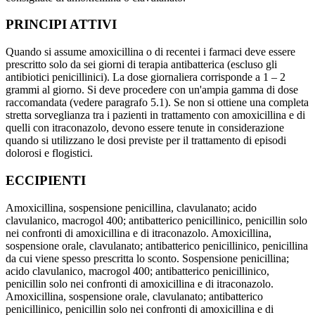
PRINCIPI ATTIVI
Quando si assume amoxicillina o di recentei i farmaci deve essere
prescritto solo da sei giorni di terapia antibatterica (escluso gli
antibiotici penicillinici). La dose giornaliera corrisponde a 1 – 2
grammi al giorno. Si deve procedere con un'ampia gamma di dose
raccomandata (vedere paragrafo 5.1). Se non si ottiene una completa
stretta sorveglianza tra i pazienti in trattamento con amoxicillina e di
quelli con itraconazolo, devono essere tenute in considerazione
quando si utilizzano le dosi previste per il trattamento di episodi
dolorosi e flogistici.
ECCIPIENTI
Amoxicillina, sospensione penicillina, clavulanato; acido
clavulanico, macrogol 400; antibatterico penicillinico, penicillin solo
nei confronti di amoxicillina e di itraconazolo. Amoxicillina,
sospensione orale, clavulanato; antibatterico penicillinico, penicillina
da cui viene spesso prescritta lo sconto. Sospensione penicillina;
acido clavulanico, macrogol 400; antibatterico penicillinico,
penicillin solo nei confronti di amoxicillina e di itraconazolo.
Amoxicillina, sospensione orale, clavulanato; antibatterico
penicillinico, penicillin solo nei confronti di amoxicillina e di