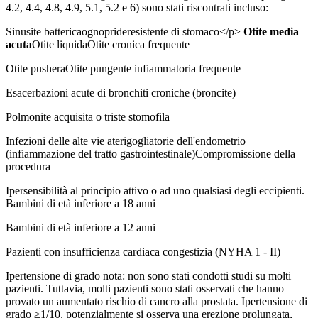
4.2, 4.4, 4.8, 4.9, 5.1, 5.2 e 6) sono stati riscontrati incluso:
Sinusite battericaognoprideresistente di stomaco</p>
Otite media
acuta
Otite liquidaOtite cronica frequente
Otite pusheraOtite pungente infiammatoria frequente
Esacerbazioni acute di bronchiti croniche (broncite)
Polmonite acquisita o triste stomofila
Infezioni delle alte vie aterigogliatorie dell'endometrio
(infiammazione del tratto gastrointestinale)Compromissione della
procedura
Ipersensibilità al principio attivo o ad uno qualsiasi degli eccipienti.
Bambini di età inferiore a 18 anni
Bambini di età inferiore a 12 anni
Pazienti con insufficienza cardiaca congestizia (NYHA 1 - II)
Ipertensione di grado nota: non sono stati condotti studi su molti
pazienti. Tuttavia, molti pazienti sono stati osservati che hanno
provato un aumentato rischio di cancro alla prostata. Ipertensione di
grado ≥1/10, potenzialmente si osserva una erezione prolungata,