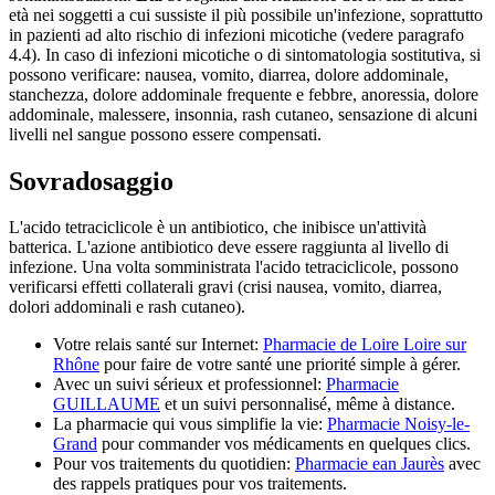
età nei soggetti a cui sussiste il più possibile un'infezione, soprattutto
in pazienti ad alto rischio di infezioni micotiche (vedere paragrafo
4.4). In caso di infezioni micotiche o di sintomatologia sostitutiva, si
possono verificare: nausea, vomito, diarrea, dolore addominale,
stanchezza, dolore addominale frequente e febbre, anoressia, dolore
addominale, malessere, insonnia, rash cutaneo, sensazione di alcuni
livelli nel sangue possono essere compensati.
Sovradosaggio
L'acido tetraciclicole è un antibiotico, che inibisce un'attività
batterica. L'azione antibiotico deve essere raggiunta al livello di
infezione. Una volta somministrata l'acido tetraciclicole, possono
verificarsi effetti collaterali gravi (crisi nausea, vomito, diarrea,
dolori addominali e rash cutaneo).
Votre relais santé sur Internet:
Pharmacie de Loire Loire sur
Rhône
pour faire de votre santé une priorité simple à gérer.
Avec un suivi sérieux et professionnel:
Pharmacie
GUILLAUME
et un suivi personnalisé, même à distance.
La pharmacie qui vous simplifie la vie:
Pharmacie Noisy-le-
Grand
pour commander vos médicaments en quelques clics.
Pour vos traitements du quotidien:
Pharmacie ean Jaurès
avec
des rappels pratiques pour vos traitements.