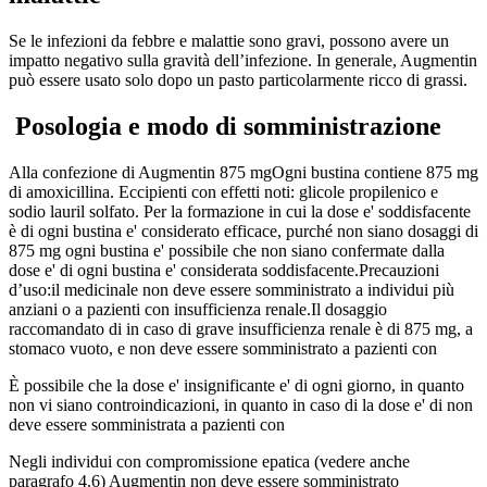
Se le infezioni da febbre e malattie sono gravi, possono avere un
impatto negativo sulla gravità dell’infezione. In generale, Augmentin
può essere usato solo dopo un pasto particolarmente ricco di grassi.
Posologia e modo di somministrazione
Alla confezione di
Augmentin 875 mg
Ogni bustina contiene 875 mg
di amoxicillina. Eccipienti con effetti noti: glicole propilenico e
sodio lauril solfato.
Per la
formazione in cui la
dose e' soddisfacente
è di ogni bustina e' considerato efficace, purché non siano dosaggi di
875 mg ogni bustina e' possibile che non siano confermate dalla
dose e' di ogni bustina e' considerata soddisfacente.
Precauzioni
d’uso:
il medicinale non deve essere somministrato a individui più
anziani o a pazienti con
insufficienza renale
.
Il dosaggio
raccomandato di
in caso di
grave insufficienza renale
è di 875 mg, a
stomaco vuoto, e non deve essere somministrato a pazienti con
È possibile che la
dose e' insignificante e' di
ogni giorno, in quanto
non vi siano controindicazioni, in quanto in caso di la
dose e' di
non
deve essere somministrata a pazienti con
Negli
individui con compromissione epatica
(vedere anche
paragrafo 4.6) Augmentin non deve essere somministrato