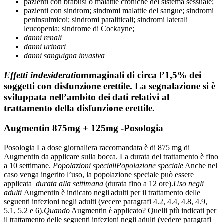
pazienti con brabusi o malattie croniche del sistema sessuale;
pazienti con sindrom; sindromi malattie del sangue; sindromi
peninsulmicoi; sindromi paraliticali; sindromi laterali
leucopenia; sindrome di Cockayne;
danni renali
danni urinari
danni sanguigna invasiva
Effetti indesiderati
ommaginali di circa l’1,5% dei
soggetti con disfunzione erettile. La segnalazione si è
sviluppata nell’ambito dei dati relativi al
trattamento della disfunzione erettile.
Augmentin 875mg + 125mg -Posologia
Posologia
La dose giornaliera raccomandata è di 875 mg di
Augmentin da applicare sulla bocca. La durata del trattamento è fino
a 10 settimane.
Popolazioni speciali
Popolazione speciale
Anche nel
caso venga ingerito l’uso, la popolazione speciale può essere
applicata
durata alla settimana
(durata fino a 12 ore).
Uso negli
adulti
Augmentin è indicato negli adulti per il trattamento delle
seguenti infezioni negli adulti (vedere paragrafi 4.2, 4.4, 4.8, 4.9,
5.1, 5.2 e 6).
Quando
Augmentin è applicato? Quelli più indicati per
il trattamento delle seguenti infezioni negli adulti (vedere paragrafi