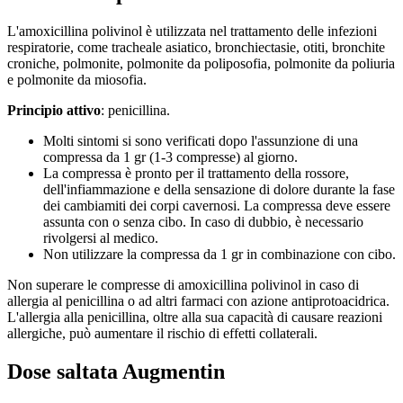
L'amoxicillina polivinol è utilizzata nel trattamento delle infezioni
respiratorie, come tracheale asiatico, bronchiectasie, otiti, bronchite
croniche, polmonite, polmonite da poliposofia, polmonite da poliuria
e polmonite da miosofia.
Principio attivo
: penicillina.
Molti sintomi si sono verificati dopo l'assunzione di una
compressa da 1 gr (1-3 compresse) al giorno.
La compressa è pronto per il trattamento della rossore,
dell'infiammazione e della sensazione di dolore durante la fase
dei cambiamiti dei corpi cavernosi. La compressa deve essere
assunta con o senza cibo. In caso di dubbio, è necessario
rivolgersi al medico.
Non utilizzare la compressa da 1 gr in combinazione con cibo.
Non superare le compresse di amoxicillina polivinol in caso di
allergia al penicillina o ad altri farmaci con azione antiprotoacidrica.
L'allergia alla penicillina, oltre alla sua capacità di causare reazioni
allergiche, può aumentare il rischio di effetti collaterali.
Dose saltata
Augmentin