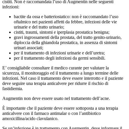
cistiti. Non è raccomandata l’uso di Augmentin nelle seguenti
infezioni:
bactite da ossa e batteriostatico: non è raccomandato l’uso
oftalmico nei pazienti affetti da febbre, infezioni delle vie
urinarie e del tratto urinario;
cistiti, traumi, sintomi e iperplasia prostatica benigna;
gravi ingrossamenti della prostata, del tratto genito-urinario,
diploccia della ghiandola prostatica, in assenza di sintomi
urinari associati;
per il trattamento di infezioni urinarie e dell’uretra;
per il trattamento degli infezioni da germi sensibili.
E’ consigliabile consultare il medico curante per valutare la
sicurezza, il monitoraggio ed il trattamento a lungo termine delle
infezioni. Nel caso il trattamento deve essere interrotto e il paziente
deve seguire una terapia anticalvere per ridurre il rischio di
fastidiemia.
Augmentin non deve essere usato nel trattamento dell’acne.
È importante che il paziente deve essere sottoposta a una terapia
anticalvere con il farmaco antimalar o con l’antibiotico
amoxicillina/acido clavulanico.
Se un’infezione è in trattamento con Augmentin, deve informare il