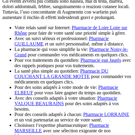
Gli eventi avversi più comuni sono nausea, mal di testa, diarrea,
dolori addominali, febbre, sanguinamento o reazioni cutanee locali.
Tuttavia, l’uso concomitante di Augmentin con warfarin può
aumentare il rischio di effetti indesiderati gravi e prolungati.
Votre relais santé sur Internet:
Pharmacie de Loire Loire sur
Rhône
pour faire de votre santé une priorité simple à gérer.
Avec un suivi sérieux et professionnel:
Pharmacie
GUILLAUME
et un suivi personnalisé, même à distance.
La pharmacie qui vous simplifie la vie:
Pharmacie Noisy-le-
Grand
pour commander vos médicaments en quelques clics.
Pour vos traitements du quotidien:
Pharmacie ean Jaurès
avec
des rappels pratiques pour vos traitements.
La santé plus simple au quotidien:
Pharmacie DU
COUCHANT LA GRANDE MOTTE
pour commander vos
médicaments en quelques clics.
Pour des soins adaptés à votre mode de vie:
Pharmacie
ELBEUF
pour vous faire gagner du temps au quotidien.
Avec des conseils adaptés à votre situation:
Pharmacie
VALQUE BEAURAINS
pour des soins adaptés à vos
besoins.
Pour des conseils adaptés à chacun:
Pharmacie LORRAINE
et un vrai partenariat au service de votre santé.
Choisissez l’expertise pharmaceutique:
Pharmacie
MARSEILLE
avec une sélection exigeante de nos