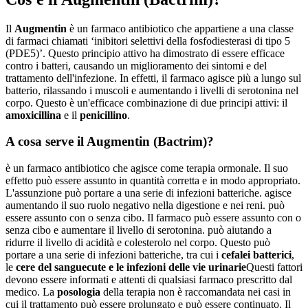
Il
Augmentin
è un farmaco antibiotico che appartiene a una classe
di farmaci chiamati ‘inibitori selettivi della fosfodiesterasi di tipo 5
(PDE5)’. Questo principio attivo ha dimostrato di essere efficace
contro i batteri, causando un miglioramento dei sintomi e del
trattamento dell'infezione. In effetti, il farmaco agisce più a lungo sul
batterio, rilassando i muscoli e aumentando i livelli di serotonina nel
corpo. Questo è un'efficace combinazione di due principi attivi: il
amoxicillina
e il
penicillino
.
A cosa serve il Augmentin (Bactrim)?
è un farmaco antibiotico che agisce come terapia ormonale. Il suo
effetto può essere assunto in quantità corretta e in modo appropriato.
L'assunzione può portare a una serie di infezioni batteriche. agisce
aumentando il suo ruolo negativo nella digestione e nei reni. può
essere assunto con o senza cibo. Il farmaco può essere assunto con o
senza cibo e aumentare il livello di serotonina. può aiutando a
ridurre il livello di acidità e colesterolo nel corpo. Questo può
portare a una serie di infezioni batteriche, tra cui i
cefalei batterici
,
le
cere del sangue
cute e le infezioni delle vie urinarie
Questi fattori
devono essere informati e attenti di qualsiasi farmaco prescritto dal
medico. La
posologia
della terapia non è raccomandata nei casi in
cui il trattamento può essere prolungato e può essere continuato. Il