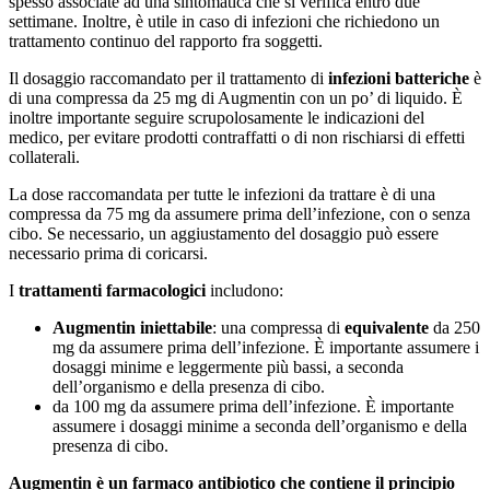
spesso associate ad una sintomatica che si verifica entro due
settimane. Inoltre, è utile in caso di infezioni che richiedono un
trattamento continuo del rapporto fra soggetti.
Il dosaggio raccomandato per il trattamento di
infezioni batteriche
è
di una compressa da 25 mg di Augmentin con un po’ di liquido. È
inoltre importante seguire scrupolosamente le indicazioni del
medico, per evitare prodotti contraffatti o di non rischiarsi di effetti
collaterali.
La dose raccomandata per tutte le infezioni da trattare è di una
compressa da 75 mg da assumere prima dell’infezione, con o senza
cibo. Se necessario, un aggiustamento del dosaggio può essere
necessario prima di coricarsi.
I
trattamenti farmacologici
includono:
Augmentin iniettabile
: una compressa di
equivalente
da 250
mg da assumere prima dell’infezione. È importante assumere i
dosaggi minime e leggermente più bassi, a seconda
dell’organismo e della presenza di cibo.
da 100 mg da assumere prima dell’infezione. È importante
assumere i dosaggi minime a seconda dell’organismo e della
presenza di cibo.
Augmentin è un farmaco antibiotico che contiene il principio