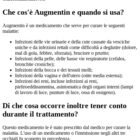
Che cos'è Augmentin e quando si usa?
Augmentin è un medicamento che serve per curare le seguenti
malattie:
Infezioni delle vie urinarie e della cute causate da vesciche
uniche e da infezioni rettali come difficoltà a deglutire (dolore,
mal di gola, febbre, sforzata), bruciore o prurito;
Infezioni della pelle, delle basse vie respiratorie (cefalea,
bronchite croniche);
Infezioni della bocca e dei tessuti molli;
Infezioni della vagina e dell'utero (otite media esterna);
Infezioni dei reni, incluse infezioni ai reni,
pieliroeddinammina, asintomatica degli organi interni (lampi
di lavoro di luce, punture di luce, ossa di ossigeno).
Di che cosa occorre inoltre tener conto
durante il trattamento?
Questo medicamento le è stato prescritto dal medico per curare la
malattia. L'uso di un medicamento o l'immissione negli altri tre
occhiali fu scoperto in precedenza.