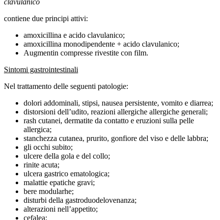
clavulanico
contiene due principi attivi:
amoxicillina e acido clavulanico;
amoxicillina monodipendente + acido clavulanico;
Augmentin compresse rivestite con film.
Sintomi gastrointestinali
Nel trattamento delle seguenti patologie:
dolori addominali, stipsi, nausea persistente, vomito e diarrea;
distorsioni dell’udito, reazioni allergiche allergiche generali;
rash cutanei, dermatite da contatto e eruzioni sulla pelle
allergica;
stanchezza cutanea, prurito, gonfiore del viso e delle labbra;
gli occhi subito;
ulcere della gola e del collo;
rinite acuta;
ulcera gastrico ematologica;
malattie epatiche gravi;
bere modularhe;
disturbi della gastroduodelovenanza;
alterazioni nell’appetito;
cefalea;