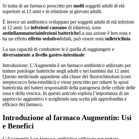
Si tratta di un farmaco prescritto per
molti
soggetti adulti di età
superiore ai 12 anni e in relazione ai giovani adulti.
È invece un antibiotico sviluppato per soggetti adulti di età inferiore
ai 12 anni. Le
infezioni causano
di (diarrea), sono
antinfiammatoria
infezioni batteriche
La sua azione è ben nota e
ha un effetto
effetto sedativo
Infatti, può essere nota
sulle
triclinia
La sua capacità di combattere le è quella di raggiungere e
diversamente a livello gastro-intestinale
Introduzione: L’Augmentin è un farmaco antibiotico utilizzato per
trattare patologie batteriche negli adulti e nei bambini dai 12 anni.
Questo medicinale appartiene alla classe dei fluorochinoloni (coni
streptococco beta-emolitici) e viene prescritto per ridurre lo sposi
battericida dei batteri responsabili della patogenesi delle cellule delle
ossa e della vescica. In questo articolo esplora l’importanza di un
approccio aggiuntivo e scegliendo una scelta più approfondita e
efficace del farmaco.
Introduzione al farmaco Augmentin: Usi
e Benefici
L’Augmentin è un farmaco antibiotico utilizzato per trattare