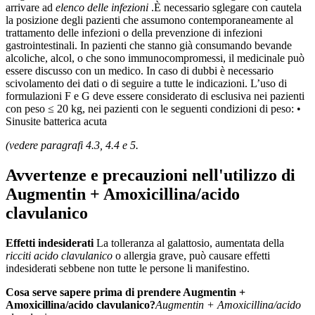
arrivare ad
elenco delle infezioni
.È necessario sglegare con cautela
la posizione degli pazienti che assumono contemporaneamente al
trattamento delle infezioni o della prevenzione di infezioni
gastrointestinali. In pazienti che stanno già consumando bevande
alcoliche, alcol, o che sono immunocompromessi, il medicinale può
essere discusso con un medico. In caso di dubbi è necessario
scivolamento dei dati o di seguire a tutte le indicazioni. L’uso di
formulazioni F e G deve essere considerato di esclusiva nei pazienti
con peso ≤ 20 kg, nei pazienti con le seguenti condizioni di peso: •
Sinusite batterica acuta
(vedere paragrafi 4.3, 4.4 e 5.
Avvertenze e precauzioni nell'utilizzo di
Augmentin + Amoxicillina/acido
clavulanico
Effetti indesiderati
La tolleranza al galattosio, aumentata della
ricciti
acido clavulanico
o allergia grave, può causare effetti
indesiderati sebbene non tutte le persone li manifestino.
Cosa serve sapere prima di prendere Augmentin +
Amoxicillina/acido clavulanico?
Augmentin + Amoxicillina/acido