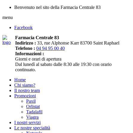
Benvenuto nel sito della Farmacia Centrale 83
menu
Facebook
Farmacia Centrale 83
Indirizzo :
33, rue Alphonse Karr 83700 Saint Raphael
Telefono :
04 94 95 00 40
Informazioni :
Giorni e orari di apertura
Dal lunedì al sabato dalle 8:30 alle 19:30 con orario
continuato.
Home
Chi siamo?
Il nostro team
Promozioni
Paxil
Orlistat
Tadalafil
Viagra
I nostri servizi
Le nostre specialità