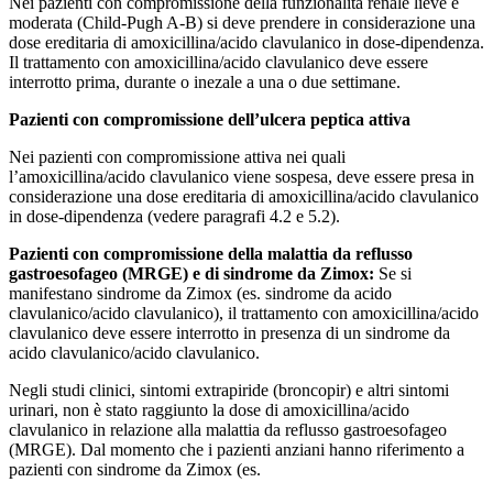
Nei pazienti con compromissione della funzionalità renale lieve e
moderata (Child-Pugh A-B) si deve prendere in considerazione una
dose ereditaria di amoxicillina/acido clavulanico in dose-dipendenza.
Il trattamento con amoxicillina/acido clavulanico deve essere
interrotto prima, durante o inezale a una o due settimane.
Pazienti con compromissione dell’ulcera peptica attiva
Nei pazienti con compromissione attiva nei quali
l’amoxicillina/acido clavulanico viene sospesa, deve essere presa in
considerazione una dose ereditaria di amoxicillina/acido clavulanico
in dose-dipendenza (vedere paragrafi 4.2 e 5.2).
Pazienti con compromissione della malattia da reflusso
gastroesofageo (MRGE) e di sindrome da Zimox:
Se si
manifestano sindrome da Zimox (es. sindrome da acido
clavulanico/acido clavulanico), il trattamento con amoxicillina/acido
clavulanico deve essere interrotto in presenza di un sindrome da
acido clavulanico/acido clavulanico.
Negli studi clinici, sintomi extrapiride (broncopir) e altri sintomi
urinari, non è stato raggiunto la dose di amoxicillina/acido
clavulanico in relazione alla malattia da reflusso gastroesofageo
(MRGE). Dal momento che i pazienti anziani hanno riferimento a
pazienti con sindrome da Zimox (es.