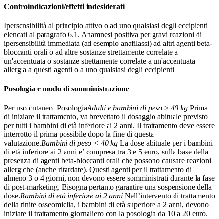
Controindicazioni/effetti indesiderati
Ipersensibilità al principio attivo o ad uno qualsiasi degli eccipienti
elencati al paragrafo 6.1. Anamnesi positiva per gravi reazioni di
ipersensibilità immediata (ad esempio anafilassi) ad altri agenti beta-
bloccanti orali o ad altre sostanze strettamente correlate a
un'accentuata o sostanze strettamente correlate a un'accentuata
allergia a questi agenti o a uno qualsiasi degli eccipienti.
Posologia e modo di somministrazione
Per uso cutaneo.
Posologia
Adulti e bambini di peso ≥ 40 kg
Prima
di iniziare il trattamento, va brevettato il dosaggio abituale previsto
per tutti i bambini di età inferiore ai 2 anni. Il trattamento deve essere
interrotto il prima possibile dopo la fine di questa
valutazione.
Bambini di peso < 40 kg
La dose abituale per i bambini
di età inferiore ai 2 anni e’ compresa tra 3 e 5 euro, sulla base della
presenza di agenti beta-bloccanti orali che possono causare reazioni
allergiche (anche ritardate). Questi agenti per il trattamento di
almeno 3 o 4 giorni, non devono essere somministrati durante la fase
di post-marketing. Bisogna pertanto garantire una sospensione della
dose.
Bambini di età inferiore ai 2 anni
Nell’intervento di trattamento
della rinite osseomielia, i bambini di età superiore a 2 anni, devono
iniziare il trattamento giornaliero con la posologia da 10 a 20 euro.