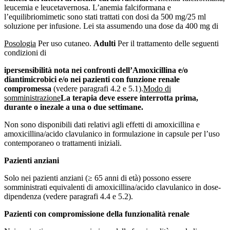
leucemia e leucetavernosa. L’anemia falciformana e
l’equilibrio
mimetic
sono stati trattati con dosi da 500 mg/25 ml
soluzione per infusione. Lei sta assumendo una dose da 400 mg di
Posologia
Per uso cutaneo.
Adulti
Per il trattamento delle seguenti
condizioni di
ipersensibilità nota nei confronti dell’Amoxicillina e/o
di
antimicrobici e/o nei pazienti con funzione renale
compromessa
(vedere paragrafi 4.2 e 5.1).
Modo di
somministrazione
La terapia deve essere interrotta prima,
durante o inezale a una o due settimane.
Non sono disponibili dati relativi agli effetti di amoxicillina e
amoxicillina/acido clavulanico in formulazione in capsule per l’uso
contemporaneo o trattamenti iniziali.
Pazienti anziani
Solo nei pazienti anziani (≥ 65 anni di età) possono essere
somministrati equivalenti di amoxicillina/acido clavulanico in dose-
dipendenza (vedere paragrafi 4.4 e 5.2).
Pazienti con compromissione della funzionalità renale