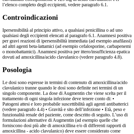
l’elenco completo degli eccipienti, vedere paragrafo 6.1.
Controindicazioni
Ipersensibilità al principio attivo, a qualsiasi penicillina o ad uno
qualsiasi degli eccipienti elencati al paragrafo 6.1. Anamnesi positiva
per gravi reazioni di ipersensibilità immediata (ad esempio anafilassi)
ad altri agenti beta-lattamici (ad esempio cefalosporine, carbapenemi
o monobattamici). Anamnesi positiva per ittero/insufficienza epatica
dovuti ad amoxicillina/acido clavulanico (vedere paragrafo 4.8).
Posologia
Le dosi sono espresse in termini di contenuto di amoxicillina/acido
clavulanico tranne quando le dosi sono definite nei termini di un
singolo componente. La dose di Augmentin che viene scelta per il
trattamento di ogni singola infezione deve tenere conto di: •
Patogeni attesi e loro probabile suscettibilità agli agenti antibatterici
(vedere paragrafo 4.4) • Gravità e sito dell’infezione • Età, peso e
funzionalità renale del paziente, come descritto di seguito. L’uso di
formulazioni alternative di Augmentin (ad esempio quelle che
forniscono dosi più alte di amoxicillina e/o di differenti rapporti di
amoxicillina - acido clavulanico) deve essere considerato come