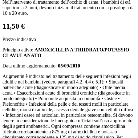
Nell’intervento di trattamento dell’occhio di asma, i bambini di età
superiore a 2 anni, devono iniziare il trattamento con la posologia da
10 a 20 euro.
11,50 €
Prezzo indicativo
Principio attivo:
AMOXICILLINA TRIIDRATO/POTASSIO
CLAVULANATO
Data ultimo aggiornamento:
05/09/2010
Augmentin è indicato nel trattamento delle seguenti infezioni negli
adulti e nei bambini (vedere paragrafi 4.2, 4.4 e 5.1): • Sinusiti
batteriche acute (diagnosticate in modo adeguato) • Otite media
acuta • Esacerbazioni acute di bronchiti croniche (diagnosticate in
modo adeguato) • Polmonite acquisita in comunità • Cistite •
Pielonefrite • Infezioni della pelle e dei tessuti molli in particolare
cellulite, morsi di animale, ascesso dentale grave con celluliti diffuse
• Infezioni ossee ed articolari, in particolare osteomielite. Si devono
tenere in considerazione le linee-guida ufficiali sull’uso appropriato
degli agenti antibatterici. Ogni compressa contiene amoxicillina
triidrato corrispondente a 875 mg di amoxicillina e potassio
clavulanato corrispondente a 125 mg di acido clavulanico. Per