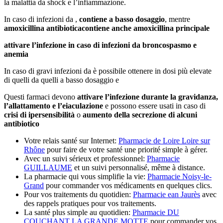
la malattia da shock e l’infiammazione.
In caso di infezioni da ,
contiene a basso dosaggio
, mentre
amoxicillina antibiotica
contiene anche
amoxicillina principale
attivare l’infezione in caso di infezioni da
broncospasmo e
anemia
In caso di gravi infezioni da è possibile ottenere in dosi più elevate
di quelli da quelli a basso dosaggio e
Questi farmaci devono
attivare l’infezione durante la gravidanza,
l’allattamento e l’eiaculazione
e possono essere usati in caso di
crisi di ipersensibilità
o
aumento della secrezione di alcuni
antibiotico
Votre relais santé sur Internet:
Pharmacie de Loire Loire sur
Rhône
pour faire de votre santé une priorité simple à gérer.
Avec un suivi sérieux et professionnel:
Pharmacie
GUILLAUME
et un suivi personnalisé, même à distance.
La pharmacie qui vous simplifie la vie:
Pharmacie Noisy-le-
Grand
pour commander vos médicaments en quelques clics.
Pour vos traitements du quotidien:
Pharmacie ean Jaurès
avec
des rappels pratiques pour vos traitements.
La santé plus simple au quotidien:
Pharmacie DU
COUCHANT LA GRANDE MOTTE
pour commander vos