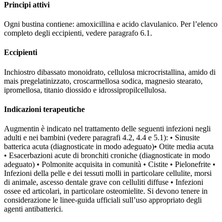
Principi attivi
Ogni bustina contiene: amoxicillina e acido clavulanico. Per l’elenco
completo degli eccipienti, vedere paragrafo 6.1.
Eccipienti
Inchiostro dibassato monoidrato, cellulosa microcristallina, amido di
mais pregelatinizzato, croscarmellosa sodica, magnesio stearato,
ipromellosa, titanio diossido e idrossipropilcellulosa.
Indicazioni terapeutiche
Augmentin è indicato nel trattamento delle seguenti infezioni negli
adulti e nei bambini (vedere paragrafi 4.2, 4.4 e 5.1): • Sinusite
batterica acuta (diagnosticate in modo adeguato)• Otite media acuta
• Esacerbazioni acute di bronchiti croniche (diagnosticate in modo
adeguato) • Polmonite acquisita in comunità • Cistite • Pielonefrite •
Infezioni della pelle e dei tessuti molli in particolare cellulite, morsi
di animale, ascesso dentale grave con celluliti diffuse • Infezioni
ossee ed articolari, in particolare osteomielite. Si devono tenere in
considerazione le linee-guida ufficiali sull’uso appropriato degli
agenti antibatterici.