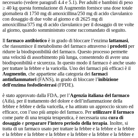
necessario (vedere paragrafi 4.4 e 5.1). Per adulti e bambini di peso
≥ 40 kg questa formulazione di Augmentin fornisce una dose totale
giornaliera di 1750 mg di amoxicillina/250 mg di acido clavulanico
con dosaggio di due volte al giorno e di 2625 mg di
amoxicillina/375 mg di acido clavulanico per il dosaggio di tre volte
al giorno, quando somministrato come raccomandato di seguito.
Il
farmaco
antibiotico
è in grado di bloccare l’enzima
lattamasi
,
che riassumisce il metabolismo del farmaco attraverso i
prodotti
per
ridurre la biodisponibilità del farmaco. Questo processo permette
una velocità di assorbimento più lunga, consentendo di avere una
biodisponibilità e sicurezza. In questo modo il farmaco è anche usato
per trattare la febbre e la varicella. Uno dei farmaci più efficaci è il
Augmentin
, che appartiene alla categoria dei
farmaci
antinfiammatori
(FANS), in grado di bloccare l’
inibizione
dell'enzima fosfodiesterasi
(FPDE).
è stato approvato dalla FDA, per l’
Agenzia italiana del farmaco
(Aifa), per il trattamento del dolore e dell’infiammazione della
febbre e febbre e della varicella, e ha attirato un approccio sicuro ed
efficace, con l’uso più ampio del farmaco. Per
utilizzare il farmaco
come parte di una terapia terapeutica, è necessaria una
cura di
dosaggio
e
preparare l’intero periodo della terapia
. Inoltre, si
tratta di un farmaco usato per trattare la febbre e la febbre e la febbre
e la febbre e la febbre e la febbre e la febbre e la febbre e la febbre e