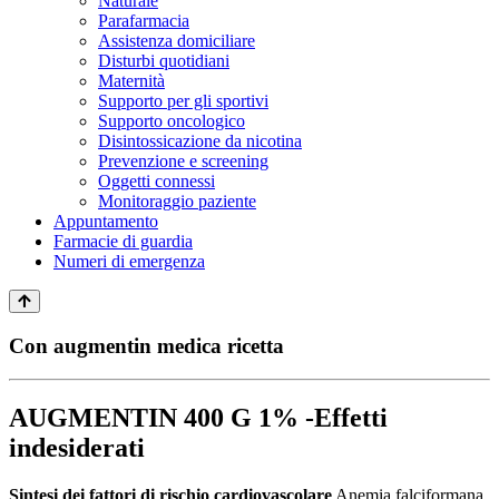
Naturale
Parafarmacia
Assistenza domiciliare
Disturbi quotidiani
Maternità
Supporto per gli sportivi
Supporto oncologico
Disintossicazione da nicotina
Prevenzione e screening
Oggetti connessi
Monitoraggio paziente
Appuntamento
Farmacie di guardia
Numeri di emergenza
Con augmentin medica ricetta
AUGMENTIN 400 G 1% -Effetti
indesiderati
Sintesi dei fattori di rischio cardiovascolare
Anemia falciformana,