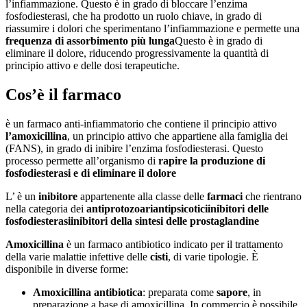
l’infiammazione. Questo è in grado di bloccare l’enzima
fosfodiesterasi, che ha prodotto un ruolo chiave, in grado di
riassumire i dolori che sperimentano l’infiammazione e permette una
frequenza di assorbimento più lunga
Questo è in grado di
eliminare il dolore, riducendo progressivamente la quantità di
principio attivo e delle dosi terapeutiche.
Cos’è il farmaco
è un farmaco anti-infiammatorio che contiene il principio attivo
l’amoxicillina
, un principio attivo che appartiene alla famiglia dei
(FANS), in grado di inibire l’enzima fosfodiesterasi. Questo
processo permette all’organismo di
rapire la produzione di
fosfodiesterasi e di eliminare il dolore
L’ è un
inibitore
appartenente alla classe delle
farmaci
che rientrano
nella categoria dei
antiprotozoari
antipsicotici
inibitori delle
fosfodiesterasi
inibitori della sintesi delle prostaglandine
Amoxicillina
è un farmaco antibiotico indicato per il trattamento
della varie malattie infettive delle
cisti
, di varie tipologie. È
disponibile in diverse forme:
Amoxicillina antibiotica
: preparata come
sapore
, in
preparazione a base di amoxicillina. In commercio è possibile