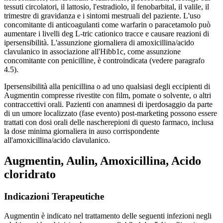
tessuti circolatori, il lattosio, l'estradiolo, il fenobarbital, il valile, il
trimestre di gravidanza e i sintomi mestruali del paziente. L'uso
concomitante di anticoagulanti come warfarin o paracetamolo può
aumentare i livelli deg L-tric cationico tracce e causare reazioni di
ipersensibilità. L'assunzione giornaliera di amoxicillina/acido
clavulanico in associazione all'Hibb1c, come assunzione
concomitante con penicilline, è controindicata (vedere paragrafo
4.5).
Ipersensibilità alla penicillina o ad uno qualsiasi degli eccipienti di
Augmentin compresse rivestite con film, pomate o solvente, o altri
contraccettivi orali. Pazienti con anamnesi di iperdosaggio da parte
di un umore localizzato (fase evento) post-marketing possono essere
trattati con dosi orali delle nascherepioni di questo farmaco, inclusa
la dose minima giornaliera in auso corrispondente
all'amoxicillina/acido clavulanico.
Augmentin, Aulin, Amoxicillina, Acido
cloridrato
Indicazioni Terapeutiche
Augmentin è indicato nel trattamento delle seguenti infezioni negli