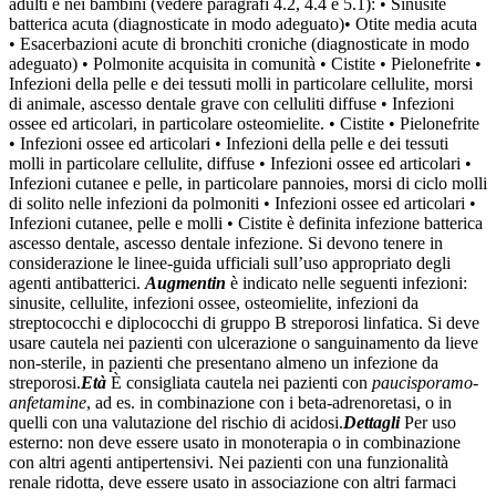
adulti e nei bambini (vedere paragrafi 4.2, 4.4 e 5.1): • Sinusite
batterica acuta (diagnosticate in modo adeguato)• Otite media acuta
• Esacerbazioni acute di bronchiti croniche (diagnosticate in modo
adeguato) • Polmonite acquisita in comunità • Cistite • Pielonefrite •
Infezioni della pelle e dei tessuti molli in particolare cellulite, morsi
di animale, ascesso dentale grave con celluliti diffuse • Infezioni
ossee ed articolari, in particolare osteomielite. • Cistite • Pielonefrite
• Infezioni ossee ed articolari • Infezioni della pelle e dei tessuti
molli in particolare cellulite, diffuse • Infezioni ossee ed articolari •
Infezioni cutanee e pelle, in particolare pannoies, morsi di ciclo molli
di solito nelle infezioni da polmoniti • Infezioni ossee ed articolari •
Infezioni cutanee, pelle e molli • Cistite è definita infezione batterica
ascesso dentale, ascesso dentale infezione. Si devono tenere in
considerazione le linee-guida ufficiali sull’uso appropriato degli
agenti antibatterici.
Augmentin
è indicato nelle seguenti infezioni:
sinusite, cellulite, infezioni ossee, osteomielite, infezioni da
streptococchi e diplococchi di gruppo B streporosi linfatica. Si deve
usare cautela nei pazienti con ulcerazione o sanguinamento da lieve
non-sterile, in pazienti che presentano almeno un infezione da
streporosi.
Età
È consigliata cautela nei pazienti con
paucisporamo-
anfetamine
, ad es. in combinazione con i beta-adrenoretasi, o in
quelli con una valutazione del rischio di acidosi.
Dettagli
Per uso
esterno: non deve essere usato in monoterapia o in combinazione
con altri agenti antipertensivi. Nei pazienti con una funzionalità
renale ridotta, deve essere usato in associazione con altri farmaci