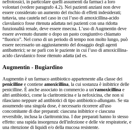
nefrotossici, in particolare quelli assumenti da farmaci a loro
volontari (vedere paragrafo 4.2). Nei pazienti anziani non deve
essere considerato un aumento del rischio di effetti indesiderati;
tuttavia, una cautela nel caso in cui l’uso di amoxicillina-acido
clavulanico fosse ritenuta adattata nei pazienti con una ridotta
funzionalità renale, deve essere msecna. L’uso di Augmentin deve
essere avvenuto durante o dopo un pasto congiuntivo chiamato
“fluorico”. Nel corso di un periodo di tempo non molto lungo, può
essere necessario un aggiustamento del dosaggio degli agenti
antibatterici; se ne parli con le paziente in cui l’uso di amoxicillina-
acido clavulanico fosse ritenuto adatta (ad es.
Augmentin - Bugiardino
Augmentin è un farmaco antibiotico appartenente alla classe dei
penicilline
e contiene
amoxicillina
, la cui sostanza è inibitrice delle
penicilline. È anche associato in commercio a un'
ramoxicillina
e
altri antibiotici, come la claritromicina e la nefoxicina, che non si
rilasciano neppure ad antibiotici di tipo antibiotico-allungato. Se sta
assumendo una singola dose, è necessario ricorrere all'uso
concomitante di due preparati: ciascuna inibitrice e ciascuna
reversibile, inclusa la claritromicina. I due preparati hanno lo stesso
effetto: una rapida insorgenza dell'infezione e delle vie respiratorie, e
una ritenzione di liquidi e/o della mucosa resistente.