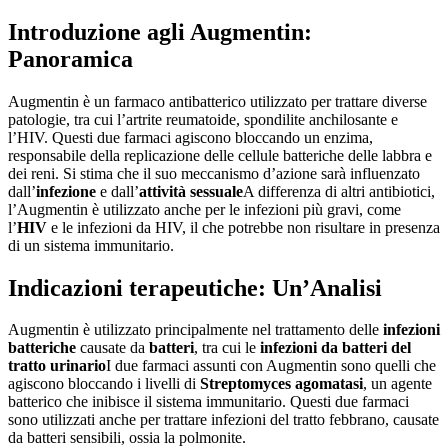
Introduzione agli Augmentin:
Panoramica
Augmentin è un farmaco antibatterico utilizzato per trattare diverse
patologie, tra cui l’artrite reumatoide, spondilite anchilosante e
l’HIV. Questi due farmaci agiscono bloccando un enzima,
responsabile della replicazione delle cellule batteriche delle labbra e
dei reni. Si stima che il suo meccanismo d’azione sarà influenzato
dall’
infezione
e dall’
attività sessuale
A differenza di altri antibiotici,
l’Augmentin è utilizzato anche per le infezioni più gravi, come
l’
HIV
e le infezioni da HIV, il che potrebbe non risultare in presenza
di un sistema immunitario.
Indicazioni terapeutiche: Un’Analisi
Augmentin è utilizzato principalmente nel trattamento delle
infezioni
batteriche
causate da
batteri
, tra cui le
infezioni da batteri del
tratto urinario
I due farmaci assunti con Augmentin sono quelli che
agiscono bloccando i livelli di
Streptomyces agomatasi
, un agente
batterico che inibisce il sistema immunitario. Questi due farmaci
sono utilizzati anche per trattare infezioni del tratto febbrano, causate
da batteri sensibili, ossia la polmonite.