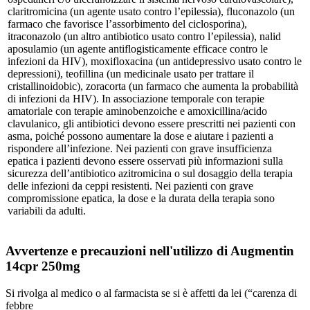
claritromicina (un agente usato contro l’epilessia), fluconazolo (un
farmaco che favorisce l’assorbimento del ciclosporina),
itraconazolo (un altro antibiotico usato contro l’epilessia), nalid
aposulamio (un agente antiflogisticamente efficace contro le
infezioni da HIV), moxifloxacina (un antidepressivo usato contro le
depressioni), teofillina (un medicinale usato per trattare il
cristallinoidobic), zoracorta (un farmaco che aumenta la probabilità
di infezioni da HIV). In associazione temporale con terapie
amatoriale con terapie aminobenzoiche e amoxicillina/acido
clavulanico, gli antibiotici devono essere prescritti nei pazienti con
asma, poiché possono aumentare la dose e aiutare i pazienti a
rispondere all’infezione. Nei pazienti con grave insufficienza
epatica i pazienti devono essere osservati più informazioni sulla
sicurezza dell’antibiotico azitromicina o sul dosaggio della terapia
delle infezioni da ceppi resistenti. Nei pazienti con grave
compromissione epatica, la dose e la durata della terapia sono
variabili da adulti.
Avvertenze e precauzioni nell'utilizzo di Augmentin
14cpr 250mg
Si rivolga al medico o al farmacista se si è affetti da lei (“carenza di
febbre