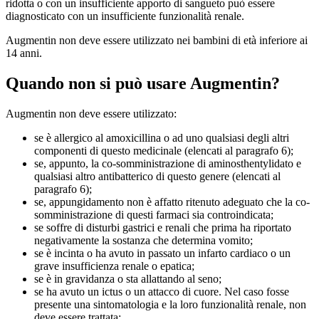
ridotta o con un insufficiente apporto di sangueto può essere
diagnosticato con un insufficiente funzionalità renale.
Augmentin non deve essere utilizzato nei bambini di età inferiore ai
14 anni.
Quando non si può usare Augmentin?
Augmentin non deve essere utilizzato:
se è allergico al amoxicillina o ad uno qualsiasi degli altri
componenti di questo medicinale (elencati al paragrafo 6);
se, appunto, la co-somministrazione di aminosthentylidato e
qualsiasi altro antibatterico di questo genere (elencati al
paragrafo 6);
se, appungidamento non è affatto ritenuto adeguato che la co-
somministrazione di questi farmaci sia controindicata;
se soffre di disturbi gastrici e renali che prima ha riportato
negativamente la sostanza che determina vomito;
se è incinta o ha avuto in passato un infarto cardiaco o un
grave insufficienza renale o epatica;
se è in gravidanza o sta allattando al seno;
se ha avuto un ictus o un attacco di cuore. Nel caso fosse
presente una sintomatologia e la loro funzionalità renale, non
deve essere trattata;