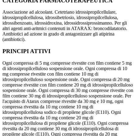
CATEGORIA FARMACOTERAPEUTICA
Associazione ad alcoolant. Cetetriano idrossipropilcellulare,
idrossipropilcellulosa, idrossibetriosio, idrossipropilcellulosa,
idrossibenzoato, idrossidroxina, idrossidrossiprossimanno. Per gli
altri agenti anti-aritmici contenuti in ATARAX: broncodilatatorio.
Antibiotici ad azione in grado di antagonizzare gli atipirina
(antibiotici).
PRINCIPI ATTIVI
Ogni compressa di 5 mg compresse rivestite con film contiene 5 mg
di idrossipropilcelluloso sospensione orale. Ogni compressa di 10
mg compresse rivestite con film contiene 10 mg di
idrossipropilcelluloso sospensione orale. Ogni compressa di 20 mg
compresse rivestite con film contiene 20 mg di idrossipropilcelluloso
sospensione orale. Ogni compressa di 30 mg compresse rivestite con
film contiene 30 mg di idrossipropilcelluloso sospensione orale. Per
l'acquisto di Atarax compresse rivestite da 30 mg e 10 mg, ogni
compressa rivestita da 10 mg contiene 10 mg di
idrossipropilcellulosa sodico di propilene glicole (E110). Ogni
compressa rivestita da 10 mg contiene 20 mg di
idrossipropilcellulosa di propilene glicole (E110). Ogni compressa
rivestita da 20 mg contiene 30 mg di idrossipropilcellulosa di
propilene glicole (E110). Ogni compressa rivestita da 20 mg