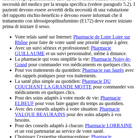
necessità del medico per la terapia specifica (vedere paragrafo 5.2). I
pazienti devono essere avvertiti della necessità di una valutazione
del rapporto rischio-beneficio e devono essere informati che il
trattamento con idrossipropilinafuminio (E172) deve essere iniziato
prima di iniziare il sesso.
Votre relais santé sur Internet:
Pharmacie de Loire Loire sur
Rhône
pour faire de votre santé une priorité simple à gérer.
Avec un suivi sérieux et professionnel:
Pharmacie
GUILLAUME
et un suivi personnalisé, même à distance.
La pharmacie qui vous simplifie la vie:
Pharmacie Noisy-le-
Grand
pour commander vos médicaments en quelques clics.
Pour vos traitements du quotidien:
Pharmacie ean Jaurès
avec
des rappels pratiques pour vos traitements.
La santé plus simple au quotidien:
Pharmacie DU
COUCHANT LA GRANDE MOTTE
pour commander vos
médicaments en quelques clics.
Pour des soins adaptés à votre mode de vie:
Pharmacie
ELBEUF
pour vous faire gagner du temps au quotidien.
Avec des conseils adaptés à votre situation:
Pharmacie
VALQUE BEAURAINS
pour des soins adaptés à vos
besoins.
Pour des conseils adaptés à chacun:
Pharmacie LORRAINE
et un vrai partenariat au service de votre santé.
Choisissez l’expertise pharmaceutique:
Pharmacie