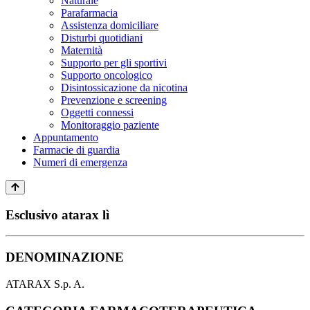
Naturale
Parafarmacia
Assistenza domiciliare
Disturbi quotidiani
Maternità
Supporto per gli sportivi
Supporto oncologico
Disintossicazione da nicotina
Prevenzione e screening
Oggetti connessi
Monitoraggio paziente
Appuntamento
Farmacie di guardia
Numeri di emergenza
Esclusivo atarax lì
DENOMINAZIONE
ATARAX S.p. A.