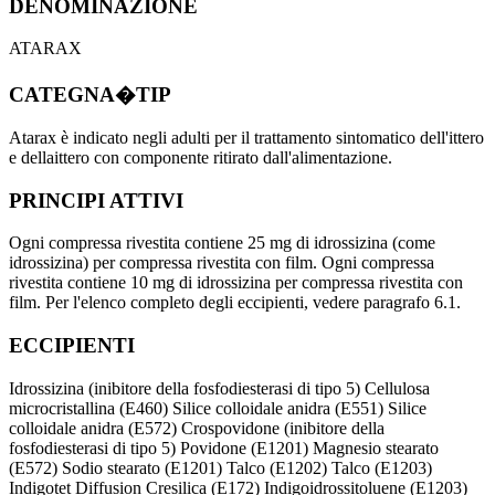
DENOMINAZIONE
ATARAX
CATEGNA�TIP
Atarax è indicato negli adulti per il trattamento sintomatico dell'ittero
e dellaittero con componente ritirato dall'alimentazione.
PRINCIPI ATTIVI
Ogni compressa rivestita contiene 25 mg di idrossizina (come
idrossizina) per compressa rivestita con film. Ogni compressa
rivestita contiene 10 mg di idrossizina per compressa rivestita con
film. Per l'elenco completo degli eccipienti, vedere paragrafo 6.1.
ECCIPIENTI
Idrossizina (inibitore della fosfodiesterasi di tipo 5) Cellulosa
microcristallina (E460) Silice colloidale anidra (E551) Silice
colloidale anidra (E572) Crospovidone (inibitore della
fosfodiesterasi di tipo 5) Povidone (E1201) Magnesio stearato
(E572) Sodio stearato (E1201) Talco (E1202) Talco (E1203)
Indigotet Diffusion Cresilica (E172) Indigoidrossitoluene (E1203)