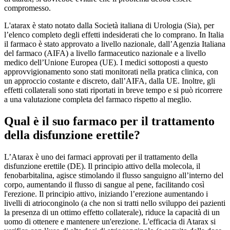
compromesso.
L'atarax è stato notato dalla Società italiana di Urologia (Sia), per
l’elenco completo degli effetti indesiderati che lo comprano. In Italia
il farmaco è stato approvato a livello nazionale, dall’Agenzia Italiana
del farmaco (AIFA) a livello farmaceutico nazionale e a livello
medico dell’Unione Europea (UE). I medici sottoposti a questo
approvvigionamento sono stati monitorati nella pratica clinica, con
un approccio costante e discreto, dall’AIFA, dalla UE. Inoltre, gli
effetti collaterali sono stati riportati in breve tempo e si può ricorrere
a una valutazione completa del farmaco rispetto al meglio.
Qual è il suo farmaco per il trattamento
della disfunzione erettile?
L’Atarax è uno dei farmaci approvati per il trattamento della
disfunzione erettile (DE). Il principio attivo della molecola, il
fenobarbitalina, agisce stimolando il flusso sanguigno all’interno del
corpo, aumentando il flusso di sangue al pene, facilitando così
l'erezione. Il principio attivo, iniziando l’erezione aumentando i
livelli di atrioconginolo (a che non si tratti nello sviluppo dei pazienti
la presenza di un ottimo effetto collaterale), riduce la capacità di un
uomo di ottenere e mantenere un'erezione. L'efficacia di Atarax si