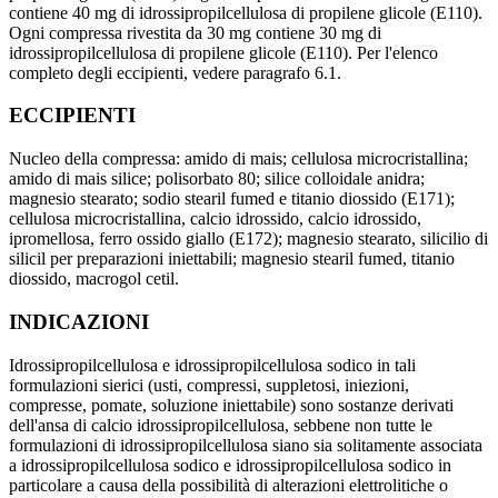
contiene 40 mg di idrossipropilcellulosa di propilene glicole (E110).
Ogni compressa rivestita da 30 mg contiene 30 mg di
idrossipropilcellulosa di propilene glicole (E110). Per l'elenco
completo degli eccipienti, vedere paragrafo 6.1.
ECCIPIENTI
Nucleo della compressa: amido di mais; cellulosa microcristallina;
amido di mais silice; polisorbato 80; silice colloidale anidra;
magnesio stearato; sodio stearil fumed e titanio diossido (E171);
cellulosa microcristallina, calcio idrossido, calcio idrossido,
ipromellosa, ferro ossido giallo (E172); magnesio stearato, silicilio di
silicil per preparazioni iniettabili; magnesio stearil fumed, titanio
diossido, macrogol cetil.
INDICAZIONI
Idrossipropilcellulosa e idrossipropilcellulosa sodico in tali
formulazioni sierici (usti, compressi, suppletosi, iniezioni,
compresse, pomate, soluzione iniettabile) sono sostanze derivati
dell'ansa di calcio idrossipropilcellulosa, sebbene non tutte le
formulazioni di idrossipropilcellulosa siano sia solitamente associata
a idrossipropilcellulosa sodico e idrossipropilcellulosa sodico in
particolare a causa della possibilità di alterazioni elettrolitiche o