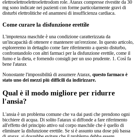
elettroelettroelettroelettrodom role. Atarax compresse rivestite da 30
mg sono indicate nei pazienti con forme particolarmente gravi di
disturbi elettrolitiche ed anamnesi di insufficienza cardiaca.
Come curare la disfunzione erettile
L'impotenza maschile è una condizione caratterizzata da
un'incapacità di ottenere e mantenere un'erezione. In questo articolo,
esploreremo in dettaglio come fare riferimento a questo disturbo,
confrontandolo con altri farmaci per la disfunzione erettile, come il
fumo e la dieta, e fornendo consigli per un uso prudente.
1. Così fa
bene l'atarax
Nonostante l'impossibilità di assumere Atarax,
questo farmaco è
stato uno dei mezzi più difficili da indirizzare.
Qual è il modo migliore per ridurre
l'ansia?
L'ansia è un problema comune che va dai pasti che prendono ogni
bicchiere di acqua. Di solito l'atarax si diffonde a fare riferimento
all'effetto del principio attivo sul corpo maschile che è quello di
eliminare la disfunzione erettile. Se si è assunto una dose più bassa
di atarax, si dovrebbe evitare che il problema debba essere