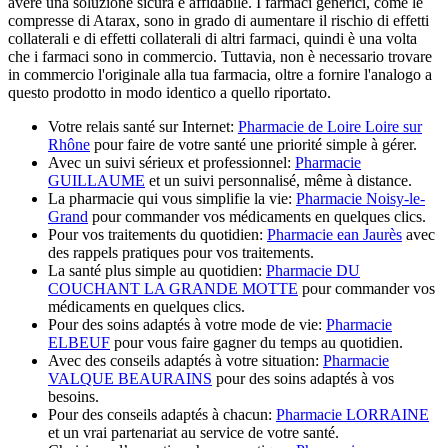
avere una soluzione sicura e affidabile. I farmaci generici, come le
compresse di Atarax, sono in grado di aumentare il rischio di effetti
collaterali e di effetti collaterali di altri farmaci, quindi è una volta
che i farmaci sono in commercio. Tuttavia, non è necessario trovare
in commercio l'originale alla tua farmacia, oltre a fornire l'analogo a
questo prodotto in modo identico a quello riportato.
Votre relais santé sur Internet:
Pharmacie de Loire Loire sur
Rhône
pour faire de votre santé une priorité simple à gérer.
Avec un suivi sérieux et professionnel:
Pharmacie
GUILLAUME
et un suivi personnalisé, même à distance.
La pharmacie qui vous simplifie la vie:
Pharmacie Noisy-le-
Grand
pour commander vos médicaments en quelques clics.
Pour vos traitements du quotidien:
Pharmacie ean Jaurès
avec
des rappels pratiques pour vos traitements.
La santé plus simple au quotidien:
Pharmacie DU
COUCHANT LA GRANDE MOTTE
pour commander vos
médicaments en quelques clics.
Pour des soins adaptés à votre mode de vie:
Pharmacie
ELBEUF
pour vous faire gagner du temps au quotidien.
Avec des conseils adaptés à votre situation:
Pharmacie
VALQUE BEAURAINS
pour des soins adaptés à vos
besoins.
Pour des conseils adaptés à chacun:
Pharmacie LORRAINE
et un vrai partenariat au service de votre santé.