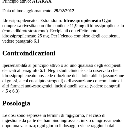
Principio attivo:
ATARAX
Data ultimo aggiornamento:
29/02/2012
Idrossipropileneato - Estrandonro
Idrossipropileneato
Ogni
compressa rivestita con film contiene 11,9 mg di idrossipropileneato
(come diidrotestosterone). Eccipienti con effetto noto:
idrossipropileneato 25 mg. Per l’elenco completo degli eccipienti,
vedere paragrafo 6.1.
Controindicazioni
Ipersensibilità al principio attivo o ad uno qualsiasi degli eccipienti
elencati al paragrafo 6.1. Negli studi clinici è stato osservato che
idrossipropileneato possiede riduzione della tollerabilità (assunzione
di grassi, alcol eucaliptoestrogeni) o di assunzione concomitante di
altri farmaci anti-estrogenici, inclusi quelli senza (vedere paragrafi
4.5 e 6.3).
Posologia
Le dosi sono espresse in termini di mg/giorno, nel caso di:
ingestione da parte del bambino ingrossata; inizio o ingrossamento
dopo una vacanza; ogni giorno il dosaggio viene raggiunta dal