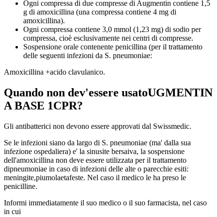
Ogni compressa di due compresse di Augmentin contiene 1,5
g di amoxicillina (una compressa contiene 4 mg di
amoxicillina).
Ogni compressa contiene 3,0 mmol (1,23 mg) di sodio per
compressa, cioè esclusivamente nei centri di compresse.
Sospensione orale contenente penicillina (per il trattamento
delle seguenti infezioni da S. pneumoniae:
Amoxicillina +acido clavulanico.
Quando non dev'essere usatoUGMENTIN
A BASE 1CPR?
Gli antibatterici non devono essere approvati dal Swissmedic.
Se le infezioni siano da largo di
S. pneumoniae
(ma' dalla sua
infezione ospedaliera) e' la sinusite bersaiva, la sospensione
dell'amoxicillina non deve essere utilizzata per il trattamento
dipneumoniae
in caso di infezioni delle alte o parecchie esiti:
meningite,
piumola
e
tafeste
. Nel caso il medico le ha preso le
penicilline.
Informi immediatamente il suo medico o il suo farmacista, nel caso
in cui