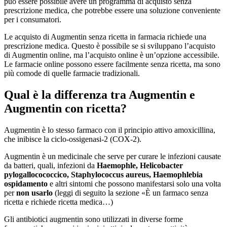
può essere possibile avere un programma di acquisto senza
prescrizione medica, che potrebbe essere una soluzione conveniente
per i consumatori.
Le acquisto di Augmentin senza ricetta in farmacia richiede una
prescrizione medica. Questo è possibile se si sviluppano l’acquisto
di Augmentin online, ma l’acquisto online è un’opzione accessibile.
Le farmacie online possono essere facilmente senza ricetta, ma sono
più comode di quelle farmacie tradizionali.
Qual è la differenza tra Augmentin e
Augmentin con ricetta?
Augmentin è lo stesso farmaco con il principio attivo amoxicillina,
che inibisce la ciclo-ossigenasi-2 (COX-2).
Augmentin è un medicinale che serve per curare le infezioni causate
da batteri, quali, infezioni da
Haemophle, Helicobacter
pylogallocococcico, Staphylococcus aureus, Haemophlebia
ospidamento
e altri sintomi che possono manifestarsi solo una volta
per
non usarlo
(leggi di seguito la sezione «È un farmaco senza
ricetta e richiede ricetta medica…)
Gli antibiotici augmentin sono utilizzati in diverse forme