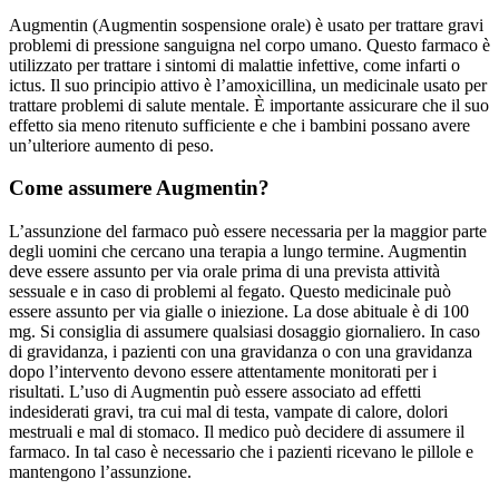
Augmentin (Augmentin sospensione orale) è usato per trattare gravi
problemi di pressione sanguigna nel corpo umano. Questo farmaco è
utilizzato per trattare i sintomi di malattie infettive, come infarti o
ictus. Il suo principio attivo è l’amoxicillina, un medicinale usato per
trattare problemi di salute mentale. È importante assicurare che il suo
effetto sia meno ritenuto sufficiente e che i bambini possano avere
un’ulteriore aumento di peso.
Come assumere Augmentin?
L’assunzione del farmaco può essere necessaria per la maggior parte
degli uomini che cercano una terapia a lungo termine. Augmentin
deve essere assunto per via orale prima di una prevista attività
sessuale e in caso di problemi al fegato. Questo medicinale può
essere assunto per via gialle o iniezione. La dose abituale è di 100
mg. Si consiglia di assumere qualsiasi dosaggio giornaliero. In caso
di gravidanza, i pazienti con una gravidanza o con una gravidanza
dopo l’intervento devono essere attentamente monitorati per i
risultati. L’uso di Augmentin può essere associato ad effetti
indesiderati gravi, tra cui mal di testa, vampate di calore, dolori
mestruali e mal di stomaco. Il medico può decidere di assumere il
farmaco. In tal caso è necessario che i pazienti ricevano le pillole e
mantengono l’assunzione.