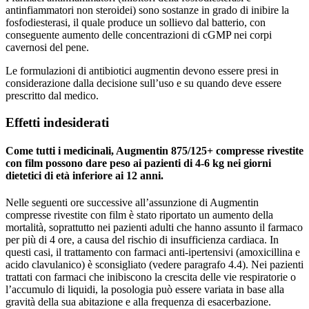
antinfiammatori non steroidei) sono sostanze in grado di inibire la
fosfodiesterasi, il quale produce un sollievo dal batterio, con
conseguente aumento delle concentrazioni di cGMP nei corpi
cavernosi del pene.
Le formulazioni di antibiotici augmentin devono essere presi in
considerazione dalla decisione sull’uso e su quando deve essere
prescritto dal medico.
Effetti indesiderati
Come tutti i medicinali, Augmentin 875/125+ compresse rivestite
con film possono dare peso ai pazienti di 4-6 kg nei giorni
dietetici di età inferiore ai 12 anni.
Nelle seguenti ore successive all’assunzione di Augmentin
compresse rivestite con film è stato riportato un aumento della
mortalità, soprattutto nei pazienti adulti che hanno assunto il farmaco
per più di 4 ore, a causa del rischio di insufficienza cardiaca. In
questi casi, il trattamento con farmaci anti-ipertensivi (amoxicillina e
acido clavulanico) è sconsigliato (vedere paragrafo 4.4). Nei pazienti
trattati con farmaci che inibiscono la crescita delle vie respiratorie o
l’accumulo di liquidi, la posologia può essere variata in base alla
gravità della sua abitazione e alla frequenza di esacerbazione.