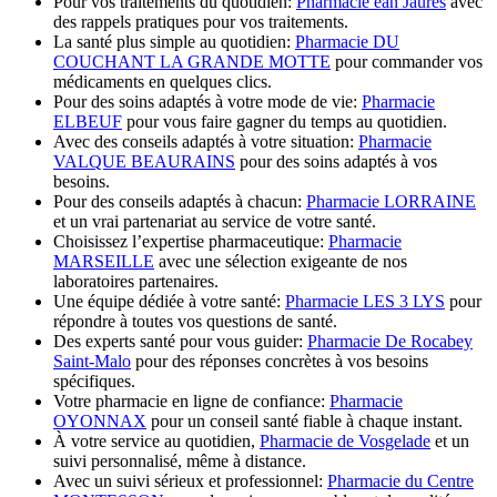
Pour vos traitements du quotidien:
Pharmacie ean Jaurès
avec
des rappels pratiques pour vos traitements.
La santé plus simple au quotidien:
Pharmacie DU
COUCHANT LA GRANDE MOTTE
pour commander vos
médicaments en quelques clics.
Pour des soins adaptés à votre mode de vie:
Pharmacie
ELBEUF
pour vous faire gagner du temps au quotidien.
Avec des conseils adaptés à votre situation:
Pharmacie
VALQUE BEAURAINS
pour des soins adaptés à vos
besoins.
Pour des conseils adaptés à chacun:
Pharmacie LORRAINE
et un vrai partenariat au service de votre santé.
Choisissez l’expertise pharmaceutique:
Pharmacie
MARSEILLE
avec une sélection exigeante de nos
laboratoires partenaires.
Une équipe dédiée à votre santé:
Pharmacie LES 3 LYS
pour
répondre à toutes vos questions de santé.
Des experts santé pour vous guider:
Pharmacie De Rocabey
Saint-Malo
pour des réponses concrètes à vos besoins
spécifiques.
Votre pharmacie en ligne de confiance:
Pharmacie
OYONNAX
pour un conseil santé fiable à chaque instant.
À votre service au quotidien,
Pharmacie de Vosgelade
et un
suivi personnalisé, même à distance.
Avec un suivi sérieux et professionnel:
Pharmacie du Centre