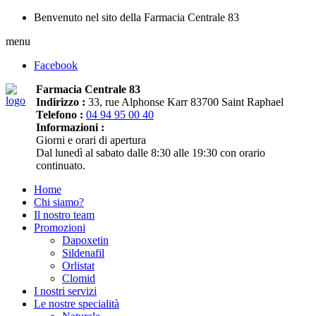
Benvenuto nel sito della Farmacia Centrale 83
menu
Facebook
Farmacia Centrale 83
Indirizzo :
33, rue Alphonse Karr 83700 Saint Raphael
Telefono :
04 94 95 00 40
Informazioni :
Giorni e orari di apertura
Dal lunedì al sabato dalle 8:30 alle 19:30 con orario
continuato.
Home
Chi siamo?
Il nostro team
Promozioni
Dapoxetin
Sildenafil
Orlistat
Clomid
I nostri servizi
Le nostre specialità