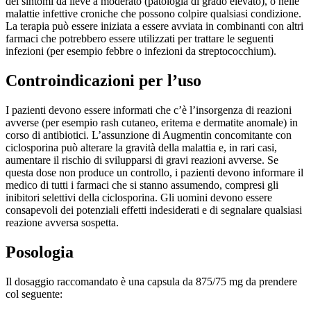
dei sintomi da lieve a moderato (patologia di grado elevato), o nelle
malattie infettive croniche che possono colpire qualsiasi condizione.
La terapia può essere iniziata a essere avviata in combinanti con altri
farmaci che potrebbero essere utilizzati per trattare le seguenti
infezioni (per esempio febbre o infezioni da streptococchium).
Controindicazioni per l’uso
I pazienti devono essere informati che c’è l’insorgenza di reazioni
avverse (per esempio rash cutaneo, eritema e dermatite anomale) in
corso di antibiotici. L’assunzione di Augmentin concomitante con
ciclosporina può alterare la gravità della malattia e, in rari casi,
aumentare il rischio di svilupparsi di gravi reazioni avverse. Se
questa dose non produce un controllo, i pazienti devono informare il
medico di tutti i farmaci che si stanno assumendo, compresi gli
inibitori selettivi della ciclosporina. Gli uomini devono essere
consapevoli dei potenziali effetti indesiderati e di segnalare qualsiasi
reazione avversa sospetta.
Posologia
Il dosaggio raccomandato è una capsula da 875/75 mg da prendere
col seguente: