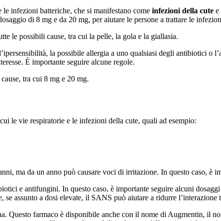
 le infezioni batteriche, che si manifestano come
infezioni della cute
e
saggio di 8 mg e da 20 mg, per aiutare le persone a trattare le infezioni
e le possibili cause, tra cui la pelle, la gola e la giallasia.
ersensibilità, la possibile allergia a uno qualsiasi degli antibiotici o l’
interesse. È importante seguire alcune regole.
i cause, tra cui 8 mg e 20 mg.
cui le vie respiratorie e le infezioni della cute, quali ad esempio:
anni, ma da un anno può causare voci di irritazione. In questo caso, è 
ici e antifungini. In questo caso, è importante seguire alcuni dosaggi per
, se assunto a dosi elevate, il SANS può aiutare a ridurre l’interazione tra 
ina. Questo farmaco è disponibile anche con il nome di Augmentin, il 