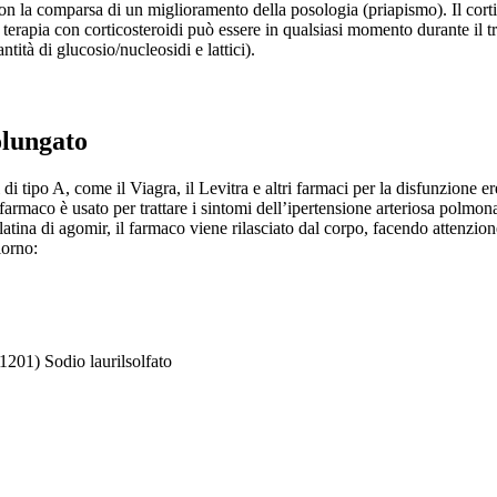
 con la comparsa di un miglioramento della posologia (priapismo). Il cortic
a terapia con corticosteroidi può essere in qualsiasi momento durante il tra
ntità di glucosio/nucleosidi e lattici).
olungato
 tipo A, come il Viagra, il Levitra e altri farmaci per la disfunzione ere
maco è usato per trattare i sintomi dell’ipertensione arteriosa polmonar
atina di agomir, il farmaco viene rilasciato dal corpo, facendo attenzion
iorno:
1201) Sodio laurilsolfato