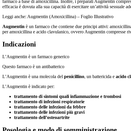
farmaco a base di amoxicillina. Inoltre, i preparati Augmentin compresse
efficacia è dovuta alla sua capacità di esercitare un’attività sessuale a
Leggi anche: Augmentin (Amoxicillina) – Foglio Illustrativo
Augmentin
è un farmaco che contiene due principi attivi: amoxicilli
per amoxicillina e acido clavulanico, ovvero Augmentin compresse rive
Indicazioni
L’Augmentin è un farmaco generico
Questo farmaco è un antibatterico
L’Augmentin è una molecola del
penicillino
, un battericida e
acido c
L’Augmentin è indicato per:
trattamento di sintomi quali infiammazione e trombosi
trattamento di infezioni respiratorie
trattamento delle infezioni da febbre
trattamento delle infezioni più gravi
trattamento dell’osteoartrite
Posologia e modo di somministrazione