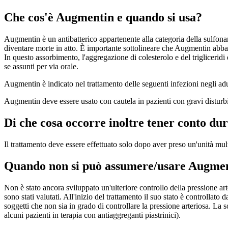
Che cos'è Augmentin e quando si usa?
Augmentin è un antibatterico appartenente alla categoria della sulfo
diventare morte in atto. È importante sottolineare che Augmentin abbassa i
In questo assorbimento, l'aggregazione di colesterolo e del trigliceridi 
se assunti per via orale.
Augmentin è indicato nel trattamento delle seguenti infezioni negli adul
Augmentin deve essere usato con cautela in pazienti con gravi disturbi em
Di che cosa occorre inoltre tener conto du
Il trattamento deve essere effettuato solo dopo aver preso un'unità mul
Quando non si può assumere/usare Augme
Non è stato ancora sviluppato un'ulteriore controllo della pressione arter
sono stati valutati. All'inizio del trattamento il suo stato è controll
soggetti che non sia in grado di controllare la pressione arteriosa. La 
alcuni pazienti in terapia con antiaggreganti piastrinici).