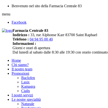
Benvenuto nel sito della Farmacia Centrale 83
menu
Facebook
Farmacia Centrale 83
Indirizzo :
33, rue Alphonse Karr 83700 Saint Raphael
Telefono :
04 94 95 00 40
Informazioni :
Giorni e orari di apertura
Dal lunedì al sabato dalle 8:30 alle 19:30 con orario continuato
Home
Chi siamo?
Il nostro team
Promozioni
Baclofen
Lasix
Kamagra
Cialis
I nostri servizi
Le nostre specialità
Naturale