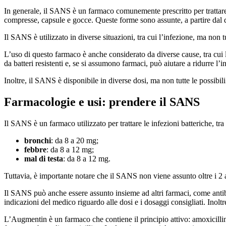
In generale, il SANS è un farmaco comunemente prescritto per trattare
compresse, capsule e gocce. Queste forme sono assunte, a partire dal do
Il SANS è utilizzato in diverse situazioni, tra cui l’infezione, ma non tutt
L’uso di questo farmaco è anche considerato da diverse cause, tra cui l’ip
da batteri resistenti e, se si assumono farmaci, può aiutare a ridurre l’
Inoltre, il SANS è disponibile in diverse dosi, ma non tutte le possibil
Farmacologie e usi: prendere il SANS
Il SANS è un farmaco utilizzato per trattare le infezioni batteriche, tra 
bronchi
: da 8 a 20 mg;
febbre
: da 8 a 12 mg;
mal di testa
: da 8 a 12 mg.
Tuttavia, è importante notare che il SANS non viene assunto oltre i 2 
Il SANS può anche essere assunto insieme ad altri farmaci, come antibiot
indicazioni del medico riguardo alle dosi e i dosaggi consigliati. Inoltre
L’Augmentin è un farmaco che contiene il principio attivo: amoxicill