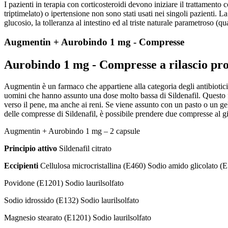
I pazienti in terapia con corticosteroidi devono iniziare il trattamento
triptimelato) o ipertensione non sono stati usati nei singoli pazienti. L
glucosio, la tolleranza al intestino ed al triste naturale parametroso (qua
Augmentin + Aurobindo 1 mg - Compresse
Aurobindo 1 mg - Compresse a rilascio pr
Augmentin è un farmaco che appartiene alla categoria degli antibiotici di
uomini che hanno assunto una dose molto bassa di Sildenafil. Questo far
verso il pene, ma anche ai reni. Se viene assunto con un pasto o un gel
delle compresse di Sildenafil, è possibile prendere due compresse al g
Augmentin + Aurobindo 1 mg – 2 capsule
Principio attivo
Sildenafil citrato
Eccipienti
Cellulosa microcristallina (E460) Sodio amido glicolato (E
Povidone (E1201) Sodio laurilsolfato
Sodio idrossido (E132) Sodio laurilsolfato
Magnesio stearato (E1201) Sodio laurilsolfato