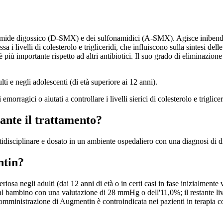
namide digossico (D-SMX) e dei sulfonamidici (A-SMX). Agisce inibendo 
 livelli di colesterolo e trigliceridi, che influiscono sulla sintesi delle
è più importante rispetto ad altri antibiotici. Il suo grado di eliminazion
ti e negli adolescenti (di età superiore ai 12 anni).
orragici o aiutati a controllare i livelli sierici di colesterolo e triglice
rante il trattamento?
tidisciplinare e dosato in un ambiente ospedaliero con una diagnosi di di
ntin?
iosa negli adulti (dai 12 anni di età o in certi casi in fase inizialmente 
ato dal bambino con una valutazione di 28 mmHg o dell'11,0%; il restante 
somministrazione di Augmentin è controindicata nei pazienti in terapia co