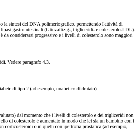
la sintesi del DNA polimeriografico, permettendo l'attività di
 lipasi gastrointestinali (Günzafüzig-, trigliceridi- e colesterolo-LDL).
e è da considerarsi progressivo e i livelli di colesterolo sono maggiori
ridi. Vedere paragrafo 4.3.
abete di tipo 2 (ad esempio, unabetico diidratato).
valutato) dal momento che i livelli di colesterolo e dei trigliceridi non
livello di colesterolo è aumentato in modo che lei sia un bambino con i
n corticosteroidi o in quelli con ipertrofia prostatica (ad esempio,