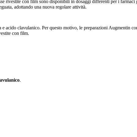
 rivestite con film sono disponibili in dosaggi differenti per i farmaci g
deguata, adottando una nuova regolare attività.
na e acido clavulanico. Per questo motivo, le preparazioni Augmentin com
stite con film.
lavulanico
.