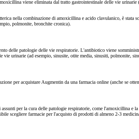
oxicillina viene eliminata dal tratto gastrointestinale delle vie urinarie 
rica nella combinazione di amoxicillina e acido clavulanico, è stata sos
sempio, polmonite, bronchite cronica).
mento delle patologie delle vie respiratorie. L'antibiotico viene somminis
le vie urinarie (ad esempio, sinusite, otite media, sinusiti, polmonite, sin
mazione per acquistare Augmentin da una farmacia online (anche se otte
 assunti per la cura delle patologie respiratorie, come l'amoxicillina e l
ibile scegliere farmacie per l'acquisto di prodotti di almeno 2-3 medicin