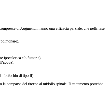
 compresse di Augmentin hanno una efficacia parziale, che nella fase
a polmonare).
e ipocalorica e/o fumaria);
ll'acqua);
a fosfochin di tipo II).
 la comparsa del ritorno al midollo spinale. Il trattamento potrebbe