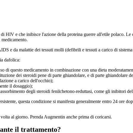
 HIV e che inibisce l'azione della proteina guerre all'etile polaco. Le
del medicamento.
DS e da malattie dei tessuti molli (defibrili e tessuti a carico di sistem
a dafolica:
l'uso di questo medicamento in combinazione con una dieta moderatament
ituzione dei steroidi pene di parte ghiandolare, e di parte ghiandolare de
llazione a carico dell'occhio);
mente il dosaggio);
assorbimento degli steroidi fenilchetono-reduttasi, come gli inibitori dell
rsistente, questa condizione si manifesta generalmente entro 24 ore dopo
volta al giorno. Prenda Augmentin anche prima di coricarsi.
rante il trattamento?