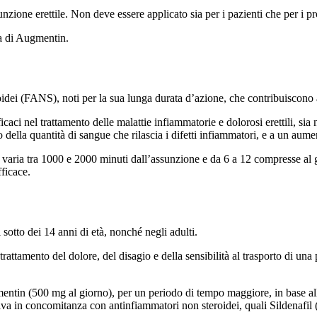
zione erettile. Non deve essere applicato sia per i pazienti che per i pr
da di Augmentin.
dei (FANS), noti per la sua lunga durata d’azione, che contribuiscono all
ci nel trattamento delle malattie infiammatorie e dolorosi erettili, sia
 della quantità di sangue che rilascia i difetti infiammatori, e a un aume
varia tra 1000 e 2000 minuti dall’assunzione e da 6 a 12 compresse al
fficace.
sotto dei 14 anni di età, nonché negli adulti.
rattamento del dolore, del disagio e della sensibilità al trasporto di una
entin (500 mg al giorno), per un periodo di tempo maggiore, in base all’e
va in concomitanza con antinfiammatori non steroidei, quali Sildenafil 