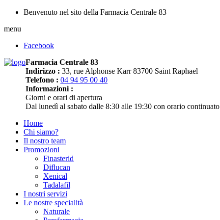
Benvenuto nel sito della Farmacia Centrale 83
menu
Facebook
Farmacia Centrale 83
Indirizzo :
33, rue Alphonse Karr 83700 Saint Raphael
Telefono :
04 94 95 00 40
Informazioni :
Giorni e orari di apertura
Dal lunedì al sabato dalle 8:30 alle 19:30 con orario continuato
Home
Chi siamo?
Il nostro team
Promozioni
Finasterid
Diflucan
Xenical
Tadalafil
I nostri servizi
Le nostre specialità
Naturale