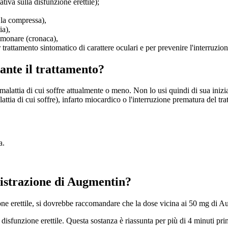
tiva sulla disfunzione erettile);
 la compressa),
ia),
olmonare (cronaca),
attamento sintomatico di carattere oculari e per prevenire l'interruzione
rante il trattamento?
lattia di cui soffre attualmente o meno. Non lo usi quindi di sua iniziat
lattia di cui soffre), infarto miocardico o l'interruzione prematura del 
a.
istrazione di Augmentin?
ione erettile, si dovrebbe raccomandare che la dose vicina ai 50 mg di 
sfunzione erettile. Questa sostanza è riassunta per più di 4 minuti pr