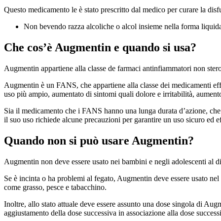
Questo medicamento le è stato prescritto dal medico per curare la disfun
Non bevendo razza alcoliche o alcol insieme nella forma liqui
Che cos’è Augmentin e quando si usa?
Augmentin appartiene alla classe de farmaci antinfiammatori non steroi
Augmentin è un FANS, che appartiene alla classe dei medicamenti effica
uso più ampio, aumentato di sintomi quali dolore e irritabilità, aumento
Sia il medicamento che i FANS hanno una lunga durata d’azione, che 
il suo uso richiede alcune precauzioni per garantire un uso sicuro ed e
Quando non si può usare Augmentin?
Augmentin non deve essere usato nei bambini e negli adolescenti al di 
Se è incinta o ha problemi al fegato, Augmentin deve essere usato nel t
come grasso, pesce e tabacchino.
Inoltre, allo stato attuale deve essere assunto una dose singola di Augm
aggiustamento della dose successiva in associazione alla dose successi