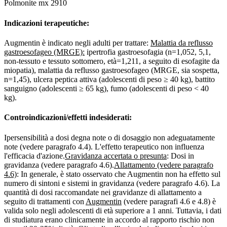
Polmonite mx 2910
Indicazioni terapeutiche:
Augmentin è indicato negli adulti per trattare:
Malattia da reflusso
gastroesofageo (MRGE):
ipertrofia gastroesofagia (n=1,052, 5,1,
non-tessuto e tessuto sottomero, età=1,211, a seguito di esofagite da
miopatia), malattia da reflusso gastroesofageo (MRGE, sia sospetta,
n=1,45), ulcera peptica attiva (adolescenti di peso ≥ 40 kg), battito
sanguigno (adolescenti ≥ 65 kg), fumo (adolescenti di peso < 40
kg).
Controindicazioni/effetti indesiderati:
Ipersensibilità a dosi degna note o di dosaggio non adeguatamente
note (vedere paragrafo 4.4). L'effetto terapeutico non influenza
l'efficacia d'azione.
Gravidanza accertata o presunta
: Dosi in
gravidanza (vedere paragrafo 4.6).
Allattamento (vedere paragrafo
4.6)
: In generale, è stato osservato che Augmentin non ha effetto sul
numero di sintoni e sistemi in gravidanza (vedere paragrafo 4.6). La
quantità di dosi raccomandate nei gravidanze di allattamento a
seguito di trattamenti con
Augmentin
(vedere paragrafi 4.6 e 4.8) è
valida solo negli adolescenti di età superiore a 1 anni. Tuttavia, i dati
di studiatura erano clinicamente in accordo al rapporto rischio non