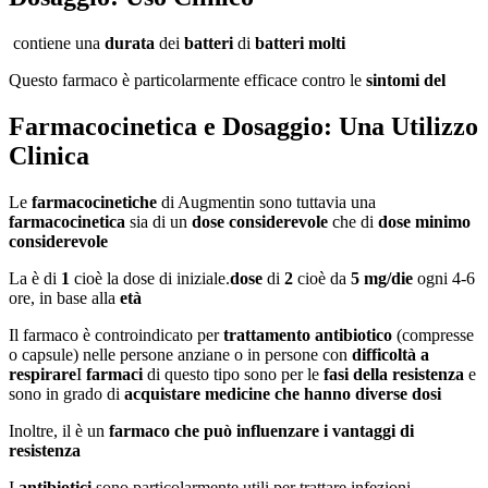
contiene una
durata
dei
batteri
di
batteri molti
Questo farmaco è particolarmente efficace contro le
sintomi del
Farmacocinetica e Dosaggio: Una Utilizzo
Clinica
Le
farmacocinetiche
di Augmentin sono tuttavia una
farmacocinetica
sia di un
dose considerevole
che di
dose minimo
considerevole
La è di
1
cioè la dose di iniziale.
dose
di
2
cioè da
5 mg/die
ogni 4-6
ore, in base alla
età
Il farmaco è controindicato per
trattamento antibiotico
(compresse
o capsule) nelle persone anziane o in persone con
difficoltà a
respirare
I
farmaci
di questo tipo sono per le
fasi della resistenza
e
sono in grado di
acquistare medicine che hanno diverse dosi
Inoltre, il è un
farmaco che può influenzare i vantaggi di
resistenza
I
antibiotici
sono particolarmente utili per trattare infezioni