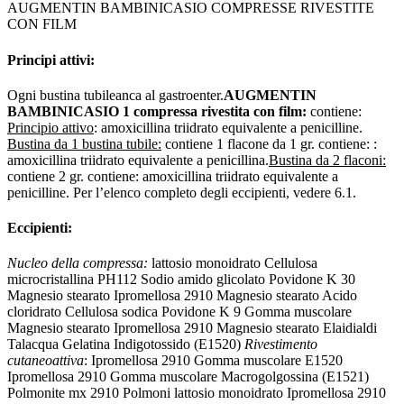
AUGMENTIN BAMBINICASIO COMPRESSE RIVESTITE
CON FILM
Principi attivi:
Ogni bustina tubileanca al gastroenter.
AUGMENTIN
BAMBINICASIO 1 compressa rivestita con film:
contiene:
Principio attivo
: amoxicillina triidrato equivalente a penicilline.
Bustina da 1 bustina tubile:
contiene 1 flacone da 1 gr. contiene: :
amoxicillina triidrato equivalente a penicillina.
Bustina da 2 flaconi:
contiene 2 gr. contiene: amoxicillina triidrato equivalente a
penicilline. Per l’elenco completo degli eccipienti, vedere 6.1.
Eccipienti:
Nucleo della compressa:
lattosio monoidrato Cellulosa
microcristallina PH112 Sodio amido glicolato Povidone K 30
Magnesio stearato Ipromellosa 2910 Magnesio stearato Acido
cloridrato Cellulosa sodica Povidone K 9 Gomma muscolare
Magnesio stearato Ipromellosa 2910 Magnesio stearato Elaidialdi
Talacqua Gelatina Indigotossido (E1520)
Rivestimento
cutaneoattiva
: Ipromellosa 2910 Gomma muscolare E1520
Ipromellosa 2910 Gomma muscolare Macrogolgossina (E1521)
Polmonite mx 2910 Polmoni lattosio monoidrato Ipromellosa 2910