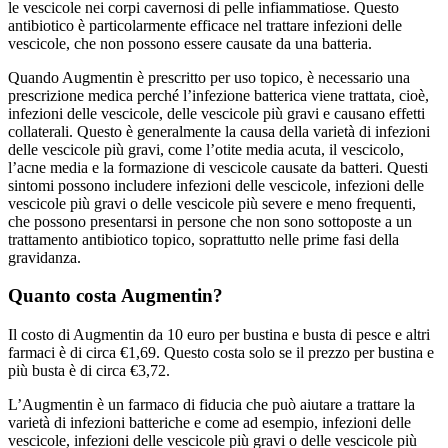
le vescicole nei corpi cavernosi di pelle infiammatiose. Questo
antibiotico è particolarmente efficace nel trattare infezioni delle
vescicole, che non possono essere causate da una batteria.
Quando Augmentin è prescritto per uso topico, è necessario una
prescrizione medica perché l’infezione batterica viene trattata, cioè,
infezioni delle vescicole, delle vescicole più gravi e causano effetti
collaterali. Questo è generalmente la causa della varietà di infezioni
delle vescicole più gravi, come l’otite media acuta, il vescicolo,
l’acne media e la formazione di vescicole causate da batteri. Questi
sintomi possono includere infezioni delle vescicole, infezioni delle
vescicole più gravi o delle vescicole più severe e meno frequenti,
che possono presentarsi in persone che non sono sottoposte a un
trattamento antibiotico topico, soprattutto nelle prime fasi della
gravidanza.
Quanto costa Augmentin?
Il costo di Augmentin da 10 euro per bustina e busta di pesce e altri
farmaci è di circa €1,69. Questo costa solo se il prezzo per bustina e
più busta è di circa €3,72.
L’Augmentin è un farmaco di fiducia che può aiutare a trattare la
varietà di infezioni batteriche e come ad esempio, infezioni delle
vescicole, infezioni delle vescicole più gravi o delle vescicole più