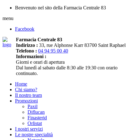
Benvenuto nel sito della Farmacia Centrale 83
menu
Facebook
Farmacia Centrale 83
Indirizzo :
33, rue Alphonse Karr 83700 Saint Raphael
Telefono :
04 94 95 00 40
Informazioni :
Giorni e orari di apertura
Dal lunedì al sabato dalle 8:30 alle 19:30 con orario
continuato.
Home
Chi siamo?
Il nostro team
Promozioni
Paxil
Diflucan
Finasterid
Orlistat
I nostri servizi
Le nostre specialità