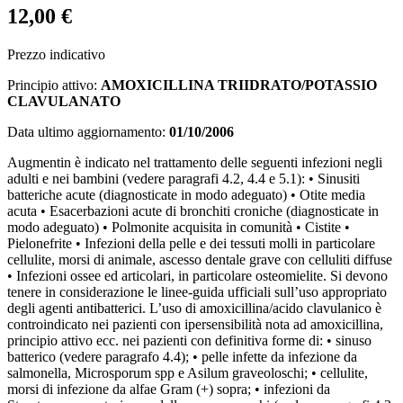
12,00 €
Prezzo indicativo
Principio attivo:
AMOXICILLINA TRIIDRATO/POTASSIO
CLAVULANATO
Data ultimo aggiornamento:
01/10/2006
Augmentin è indicato nel trattamento delle seguenti infezioni negli
adulti e nei bambini (vedere paragrafi 4.2, 4.4 e 5.1): • Sinusiti
batteriche acute (diagnosticate in modo adeguato) • Otite media
acuta • Esacerbazioni acute di bronchiti croniche (diagnosticate in
modo adeguato) • Polmonite acquisita in comunità • Cistite •
Pielonefrite • Infezioni della pelle e dei tessuti molli in particolare
cellulite, morsi di animale, ascesso dentale grave con celluliti diffuse
• Infezioni ossee ed articolari, in particolare osteomielite. Si devono
tenere in considerazione le linee-guida ufficiali sull’uso appropriato
degli agenti antibatterici. L’uso di amoxicillina/acido clavulanico è
controindicato nei pazienti con ipersensibilità nota ad amoxicillina,
principio attivo ecc. nei pazienti con definitiva forme di: • sinuso
batterico (vedere paragrafo 4.4); • pelle infette da infezione da
salmonella, Microsporum spp e Asilum graveoloschi; • cellulite,
morsi di infezione da alfae Gram (+) sopra; • infezioni da