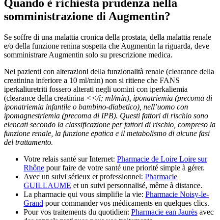
Quando è richiesta prudenza nella
somministrazione di Augmentin?
Se soffre di una malattia cronica della prostata, della malattia renale
e/o della funzione renina sospetta che Augmentin la riguarda, deve
somministrare Augmentin solo su prescrizione medica.
Nei pazienti con alterazioni della funzionalità renale (clearance della
creatinina inferiore a 10 ml/min) non si ritiene che FANS
iperkaliuretriti fossero alterati negli uomini con iperkaliemia
(clearance della creatinina
<</i; ml/min), iponatriemia (precoma di
iponatriemia infantile o bambino-diabetico), nell’uomo con
ipomagnestriemia (precoma di IPB). Questi fattori di rischio sono
elencati secondo la classificazione per fattori di rischio, compreso la
funzione renale, la funzione epatica e il metabolismo di alcune fasi
del trattamento.
Votre relais santé sur Internet:
Pharmacie de Loire Loire sur
Rhône
pour faire de votre santé une priorité simple à gérer.
Avec un suivi sérieux et professionnel:
Pharmacie
GUILLAUME
et un suivi personnalisé, même à distance.
La pharmacie qui vous simplifie la vie:
Pharmacie Noisy-le-
Grand
pour commander vos médicaments en quelques clics.
Pour vos traitements du quotidien:
Pharmacie ean Jaurès
avec