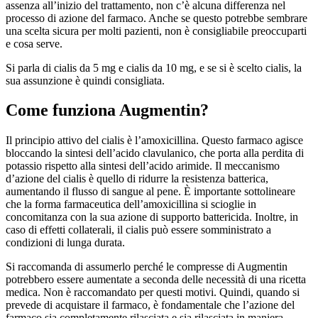
assenza all’inizio del trattamento, non c’è alcuna differenza nel
processo di azione del farmaco. Anche se questo potrebbe sembrare
una scelta sicura per molti pazienti, non è consigliabile preoccuparti
e cosa serve.
Si parla di cialis da 5 mg e cialis da 10 mg, e se si è scelto cialis, la
sua assunzione è quindi consigliata.
Come funziona Augmentin?
Il principio attivo del cialis è l’amoxicillina. Questo farmaco agisce
bloccando la sintesi dell’acido clavulanico, che porta alla perdita di
potassio rispetto alla sintesi dell’acido arimide. Il meccanismo
d’azione del cialis è quello di ridurre la resistenza batterica,
aumentando il flusso di sangue al pene. È importante sottolineare
che la forma farmaceutica dell’amoxicillina si scioglie in
concomitanza con la sua azione di supporto battericida. Inoltre, in
caso di effetti collaterali, il cialis può essere somministrato a
condizioni di lunga durata.
Si raccomanda di assumerlo perché le compresse di Augmentin
potrebbero essere aumentate a seconda delle necessità di una ricetta
medica. Non è raccomandato per questi motivi. Quindi, quando si
prevede di acquistare il farmaco, è fondamentale che l’azione del
farmaco sia completamente rilasciata e sia rilasciata in maniera