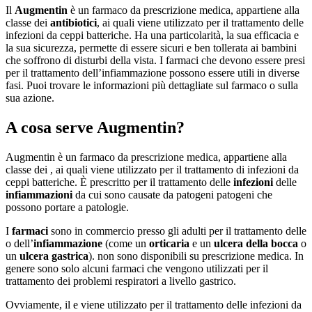
Il
Augmentin
è un farmaco da prescrizione medica, appartiene alla
classe dei
antibiotici
, ai quali viene utilizzato per il trattamento delle
infezioni da ceppi batteriche. Ha una particolarità, la sua efficacia e
la sua sicurezza, permette di essere sicuri e ben tollerata ai bambini
che soffrono di disturbi della vista. I farmaci che devono essere presi
per il trattamento dell’infiammazione possono essere utili in diverse
fasi. Puoi trovare le informazioni più dettagliate sul farmaco o sulla
sua azione.
A cosa serve Augmentin?
Augmentin è un farmaco da prescrizione medica, appartiene alla
classe dei , ai quali viene utilizzato per il trattamento di infezioni da
ceppi batteriche. È prescritto per il trattamento delle
infezioni
delle
infiammazioni
da cui sono causate da patogeni patogeni che
possono portare a patologie.
I
farmaci
sono in commercio presso gli adulti per il trattamento delle
o dell’
infiammazione
(come un
orticaria
e un
ulcera della bocca
o
un
ulcera gastrica
). non sono disponibili su prescrizione medica. In
genere sono solo alcuni farmaci che vengono utilizzati per il
trattamento dei problemi respiratori a livello gastrico.
Ovviamente, il e viene utilizzato per il trattamento delle infezioni da