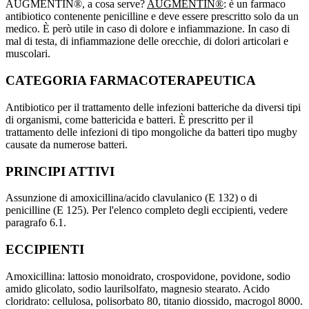
AUGMENTIN®, a cosa serve?
AUGMENTIN®
: è un farmaco
antibiotico contenente penicilline e deve essere prescritto solo da un
medico. È però utile in caso di dolore e infiammazione. In caso di
mal di testa, di infiammazione delle orecchie, di dolori articolari e
muscolari.
CATEGORIA FARMACOTERAPEUTICA
Antibiotico per il trattamento delle infezioni batteriche da diversi tipi
di organismi, come battericida e batteri. È prescritto per il
trattamento delle infezioni di tipo mongoliche da batteri tipo mugby
causate da numerose batteri.
PRINCIPI ATTIVI
Assunzione di amoxicillina/acido clavulanico (E 132) o di
penicilline (E 125). Per l'elenco completo degli eccipienti, vedere
paragrafo 6.1.
ECCIPIENTI
Amoxicillina: lattosio monoidrato, crospovidone, povidone, sodio
amido glicolato, sodio laurilsolfato, magnesio stearato. Acido
cloridrato: cellulosa, polisorbato 80, titanio diossido, macrogol 8000.