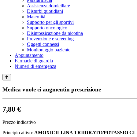
Parafarmacia
Assistenza domiciliare
Disturbi quotidiani
Maternità
Supporto per gli sportivi
Supporto oncologico
Disintossicazione da nicotina
Prevenzione e screening
Oggetti connessi
Monitoraggio paziente
Appuntamento
Farmacie di guardia
Numeri di emergenza
Medica vuole ci augmentin prescrizione
7,80 €
Prezzo indicativo
Principio attivo:
AMOXICILLINA TRIIDRATO/POTASSIO C