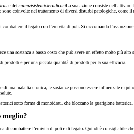
irus
e dei
carenzi
sistemici
eradicaci
La sua azione consiste nell’attivare 
e sono coinvolte nel trattamento di diversi disturbi patologiche, come i
di combattere il fegato con l’emivita di poli. Si raccomanda l’assunzione
invece una sostanza a basso costo che può avere un effetto molto più alto 
 di prodotti e per una piccola quantità di prodotti per la sua efficacia.
fre di una malattia cronica, le sostanze possono essere influenzate e qui
salute.
batterici sotto forma di monoidrati, che bloccano la guarigione batterica.
o meglio?
di combattere l’emivita di poli e di fegato. Quindi è consigliabile che gl