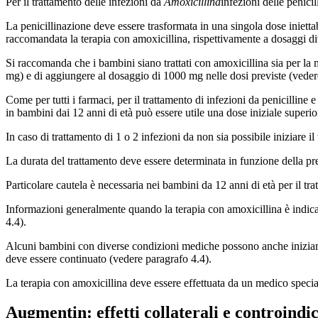
Per il trattamento delle infezioni da
Amoxicillina
infezioni delle penici
La penicillinazione deve essere trasformata in una singola dose iniettab
raccomandata la terapia con amoxicillina, rispettivamente a dosaggi div
Si raccomanda che i bambini siano trattati con amoxicillina sia per la
mg) e di aggiungere al dosaggio di 1000 mg nelle dosi previste (veder
Come per tutti i farmaci, per il trattamento di infezioni da penicilline 
in bambini dai 12 anni di età può essere utile una dose iniziale superi
In caso di trattamento di 1 o 2 infezioni da non sia possibile iniziare i
La durata del trattamento deve essere determinata in funzione della pre
Particolare cautela è necessaria nei bambini da 12 anni di età per il tra
Informazioni generalmente quando la terapia con amoxicillina è indicat
4.4).
Alcuni bambini con diverse condizioni mediche possono anche iniziare i
deve essere continuato (vedere paragrafo 4.4).
La terapia con amoxicillina deve essere effettuata da un medico specia
Augmentin: effetti collaterali e controindi