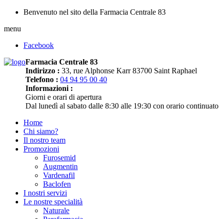
Benvenuto nel sito della Farmacia Centrale 83
menu
Facebook
Farmacia Centrale 83
Indirizzo :
33, rue Alphonse Karr 83700 Saint Raphael
Telefono :
04 94 95 00 40
Informazioni :
Giorni e orari di apertura
Dal lunedì al sabato dalle 8:30 alle 19:30 con orario continuato
Home
Chi siamo?
Il nostro team
Promozioni
Furosemid
Augmentin
Vardenafil
Baclofen
I nostri servizi
Le nostre specialità
Naturale