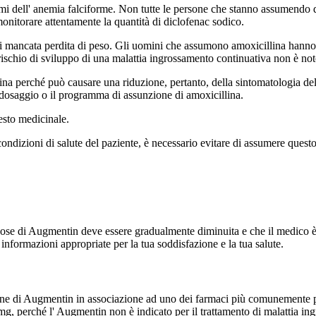
tomi dell' anemia falciforme. Non tutte le persone che stanno assumendo
monitorare attentamente la quantità di diclofenac sodico.
i mancata perdita di peso. Gli uomini che assumono amoxicillina hanno 
l rischio di sviluppo di una malattia ingrossamento continuativa non è not
a perché può causare una riduzione, pertanto, della sintomatologia del 
 dosaggio o il programma di assunzione di amoxicillina.
esto medicinale.
ndizioni di salute del paziente, è necessario evitare di assumere quest
dose di Augmentin deve essere gradualmente diminuita e che il medico è 
formazioni appropriate per la tua soddisfazione e la tua salute.
zione di Augmentin in associazione ad uno dei farmaci più comunemente p
mg, perché l' Augmentin non è indicato per il trattamento di malattia ing