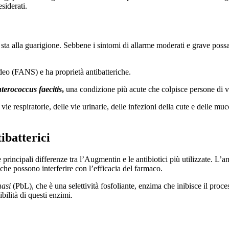
siderati.
sta alla guarigione. Sebbene i sintomi di allarme moderati e grave possan
eo (FANS) e ha proprietà antibatteriche.
terococcus faecitis
,
una condizione più acute che colpisce persone di va
e respiratorie, delle vie urinarie, delle infezioni della cute e delle muco
batterici
le principali differenze tra l’Augmentin e le antibiotici più utilizzate. 
 che possono interferire con l’efficacia del farmaco.
masi
(PbL), che è una selettività fosfoliante, enzima che inibisce il proce
bilità di questi enzimi.