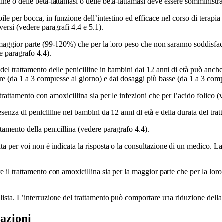
lline o delle beta-lattamasi o delle beta-lattamasi deve essere somministra
ile per bocca, in funzione dell’intestino ed efficace nel corso di terapia
ersi (vedere paragrafi 4.4 e 5.1).
 maggior parte (99-120%) che per la loro peso che non saranno soddisface
e paragrafo 4.4).
e del trattamento delle penicilline in bambini dai 12 anni di età può anche
ore (da 1 a 3 compresse al giorno) e dai dosaggi più basse (da 1 a 3 comp
l trattamento con amoxicillina sia per le infezioni che per l’acido folico 
senza di penicilline nei bambini da 12 anni di età e della durata del tra
ttamento della penicillina (vedere paragrafo 4.4).
a per voi non è indicata la risposta o la consultazione di un medico. L
l trattamento con amoxicillina sia per la maggior parte che per la loro 
lista. L’interruzione del trattamento può comportare una riduzione della 
cazioni