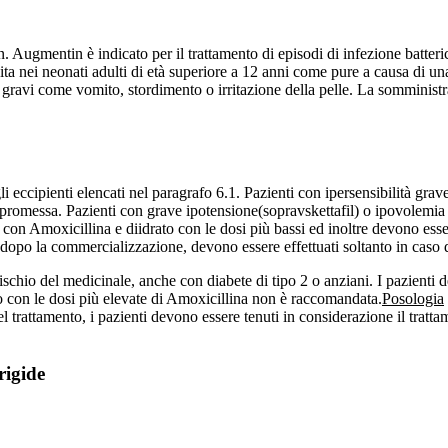
n. Augmentin è indicato per il trattamento di episodi di infezione batter
 nei neonati adulti di età superiore a 12 anni come pure a causa di un
 gravi come vomito, stordimento o irritazione della pelle. La somministr
degli eccipienti elencati nel paragrafo 6.1. Pazienti con ipersensibilit
romessa. Pazienti con grave ipotensione(sopravskettafil) o ipovolemia 
 con Amoxicillina e diidrato con le dosi più bassi ed inoltre devono esse
 dopo la commercializzazione, devono essere effettuati soltanto in caso di 
/rischio del medicinale, anche con diabete di tipo 2 o anziani. I pazienti 
 con le dosi più elevate di Amoxicillina non è raccomandata.
Posologia
 trattamento, i pazienti devono essere tenuti in considerazione il trat
rigide