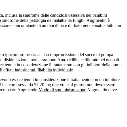
ica, inclusa la sindrome delle candidosi ossessiva nei bambini
a sindrome della patologia da malattia da funghi. Augmentin è
azione concomitante di amoxicillina e diidrato nei neonati adulti con
à grave o ipocompromessia acuta-compromissione del succo di pompa
o disidratazione, non assumono Amoxicillina e diidrato nei neonati
re tenute in considerazione il trattamento con gli inibitori della pompa
effetti indesiderati. Iliabilità individuale
devono essere tenuti in considerazione il trattamento con un inibitore
Una compressa da 57,20 mg due volte al giorno non deve essere
tamento con Augmentin.
Modo di somministrazione
Augmentin deve