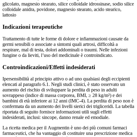
glicolato, magnesio stearato, silice colloidale idrossinase, sodio silice
colloidale anidra, povidone, magnesio stearato, acido stearico,
lattosio
Indicazioni terapeutiche
Trattamento di tutte le forme di dolore e infiammazioni causate da
germi sensibili o associate a sintomi quali artrosi, difficoltà a
respirare, mal di testa, dolori addominali o traumi. Nelle infezioni
fungine o da lieviti, l’uso del medicinale è controindicato.
Controindicazioni/Effetti indesiderati
Ipersensibilità al principio attivo o ad uno qualsiasi degli eccipienti
elencati al paragrafo 6.1. Negli studi clinici, è stato osservato un
aumento del rischio di sviluppare la perdita di peso in adulti
sovrappeso (indice di massa corporea, BMI, ≥ 28 kg/m²) e dei
bambini di età inferiore ai 12 anni (IMC-4). La perdita di peso non è
confermata da un aumento dei livelli sierici dei trigliceridi. La tabella
riportata di seguito fornisce informazioni utili sugli effetti
indesiderati, inclusi: sincope, danno renale ed emodiale.
La ricetta medica per il Augmentin è uno dei più comuni farmaci
farmaceutici, che ha vantaggio di costituire una prescrizione medica