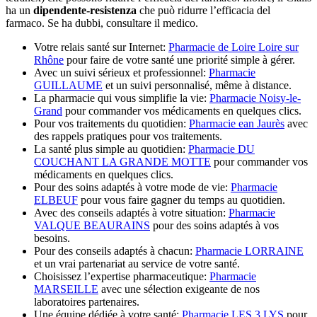
ha un
dipendente-resistenza
che può ridurre l’efficacia del
farmaco. Se ha dubbi, consultare il medico.
Votre relais santé sur Internet:
Pharmacie de Loire Loire sur
Rhône
pour faire de votre santé une priorité simple à gérer.
Avec un suivi sérieux et professionnel:
Pharmacie
GUILLAUME
et un suivi personnalisé, même à distance.
La pharmacie qui vous simplifie la vie:
Pharmacie Noisy-le-
Grand
pour commander vos médicaments en quelques clics.
Pour vos traitements du quotidien:
Pharmacie ean Jaurès
avec
des rappels pratiques pour vos traitements.
La santé plus simple au quotidien:
Pharmacie DU
COUCHANT LA GRANDE MOTTE
pour commander vos
médicaments en quelques clics.
Pour des soins adaptés à votre mode de vie:
Pharmacie
ELBEUF
pour vous faire gagner du temps au quotidien.
Avec des conseils adaptés à votre situation:
Pharmacie
VALQUE BEAURAINS
pour des soins adaptés à vos
besoins.
Pour des conseils adaptés à chacun:
Pharmacie LORRAINE
et un vrai partenariat au service de votre santé.
Choisissez l’expertise pharmaceutique:
Pharmacie
MARSEILLE
avec une sélection exigeante de nos
laboratoires partenaires.
Une équipe dédiée à votre santé:
Pharmacie LES 3 LYS
pour