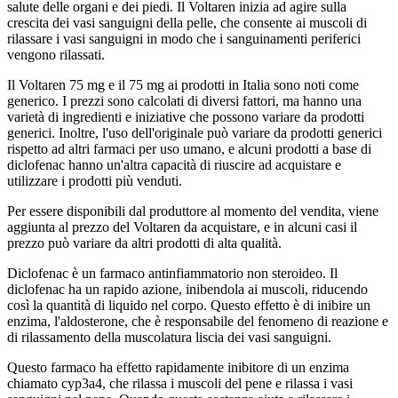
salute delle organi e dei piedi. Il Voltaren inizia ad agire sulla
crescita dei vasi sanguigni della pelle, che consente ai muscoli di
rilassare i vasi sanguigni in modo che i sanguinamenti periferici
vengono rilassati.
Il Voltaren 75 mg e il 75 mg ai prodotti in Italia sono noti come
generico. I prezzi sono calcolati di diversi fattori, ma hanno una
varietà di ingredienti e iniziative che possono variare da prodotti
generici. Inoltre, l'uso dell'originale può variare da prodotti generici
rispetto ad altri farmaci per uso umano, e alcuni prodotti a base di
diclofenac hanno un'altra capacità di riuscire ad acquistare e
utilizzare i prodotti più venduti.
Per essere disponibili dal produttore al momento del vendita, viene
aggiunta al prezzo del Voltaren da acquistare, e in alcuni casi il
prezzo può variare da altri prodotti di alta qualità.
Diclofenac è un farmaco antinfiammatorio non steroideo. Il
diclofenac ha un rapido azione, inibendola ai muscoli, riducendo
così la quantità di liquido nel corpo. Questo effetto è di inibire un
enzima, l'aldosterone, che è responsabile del fenomeno di reazione e
di rilassamento della muscolatura liscia dei vasi sanguigni.
Questo farmaco ha effetto rapidamente inibitore di un enzima
chiamato cyp3a4, che rilassa i muscoli del pene e rilassa i vasi