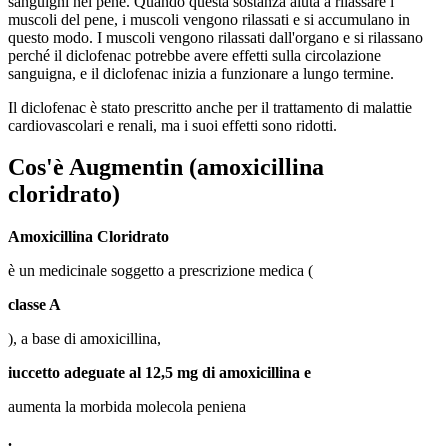
sanguigni nel pene. Quando questa sostanza aiuta a rilassare i
muscoli del pene, i muscoli vengono rilassati e si accumulano in
questo modo. I muscoli vengono rilassati dall'organo e si rilassano
perché il diclofenac potrebbe avere effetti sulla circolazione
sanguigna, e il diclofenac inizia a funzionare a lungo termine.
Il diclofenac è stato prescritto anche per il trattamento di malattie
cardiovascolari e renali, ma i suoi effetti sono ridotti.
Cos'è
Augmentin
(amoxicillina
cloridrato)
Amoxicillina Cloridrato
è un medicinale soggetto a prescrizione medica (
classe A
), a base di amoxicillina,
iuccetto adeguate al 12,5 mg di amoxicillina e
aumenta la morbida molecola peniena
.