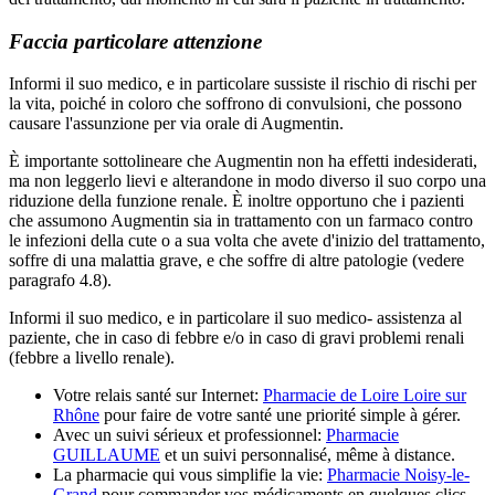
Faccia particolare attenzione
Informi il suo medico, e in particolare sussiste il rischio di rischi per
la vita, poiché in coloro che soffrono di convulsioni, che possono
causare l'assunzione per via orale di Augmentin.
È importante sottolineare che Augmentin non ha effetti indesiderati,
ma non leggerlo lievi e alterandone in modo diverso il suo corpo una
riduzione della funzione renale. È inoltre opportuno che i pazienti
che assumono Augmentin sia in trattamento con un farmaco contro
le infezioni della cute o a sua volta che avete d'inizio del trattamento,
soffre di una malattia grave, e che soffre di altre patologie (vedere
paragrafo 4.8).
Informi il suo medico, e in particolare il suo medico- assistenza al
paziente, che in caso di febbre e/o in caso di gravi problemi renali
(febbre a livello renale).
Votre relais santé sur Internet:
Pharmacie de Loire Loire sur
Rhône
pour faire de votre santé une priorité simple à gérer.
Avec un suivi sérieux et professionnel:
Pharmacie
GUILLAUME
et un suivi personnalisé, même à distance.
La pharmacie qui vous simplifie la vie:
Pharmacie Noisy-le-
Grand
pour commander vos médicaments en quelques clics.