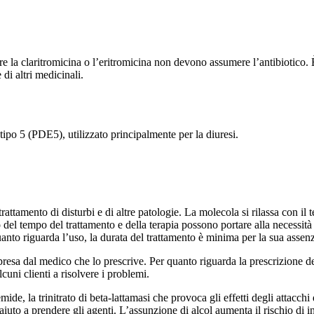
re la claritromicina o l’eritromicina non devono assumere l’antibiotico. 
di altri medicinali.
tipo 5 (PDE5), utilizzato principalmente per la diuresi.
 trattamento di disturbi e di altre patologie. La molecola si rilassa con 
 del tempo del trattamento e della terapia possono portare alla necessità
uanto riguarda l’uso, la durata del trattamento è minima per la sua assen
esa dal medico che lo prescrive. Per quanto riguarda la prescrizione de
cuni clienti a risolvere i problemi.
mide, la trinitrato di beta-lattamasi che provoca gli effetti degli attacc
 aiuto a prendere gli agenti. L’assunzione di alcol aumenta il rischio di