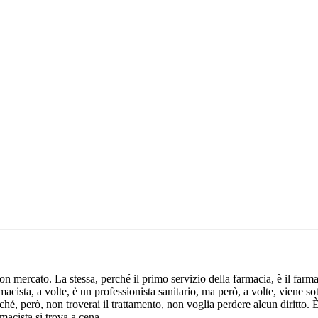
uon mercato. La stessa, perché il primo servizio della farmacia, è il farm
macista, a volte, è un professionista sanitario, ma però, a volte, viene so
ché, però, non troverai il trattamento, non voglia perdere alcun diritto.
macista si trova a cena.