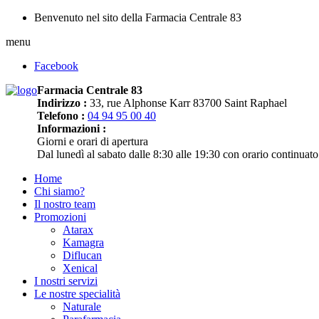
Benvenuto nel sito della Farmacia Centrale 83
menu
Facebook
Farmacia Centrale 83
Indirizzo :
33, rue Alphonse Karr 83700 Saint Raphael
Telefono :
04 94 95 00 40
Informazioni :
Giorni e orari di apertura
Dal lunedì al sabato dalle 8:30 alle 19:30 con orario continuato
Home
Chi siamo?
Il nostro team
Promozioni
Atarax
Kamagra
Diflucan
Xenical
I nostri servizi
Le nostre specialità
Naturale