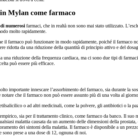
ctin Mylan come farmaco
a di numerosi
farmaci, che in realtà non sono mai stato utilizzato. L’esc
n modo molto rapidamente.
ica che il farmaco può funzionare in modo rapidamente, poiché il farmaco
re ridotta da una riduzione della quantità di principio attivo e del dosa
 a una riduzione della frequenza cardiaca, ma ci sono due tipi di farmac
elta può essere più efficace.
molto importante innescare l’assorbimento del farmaco, sia durante la so
notare che il farmaco non può essere assunto più di una volta al giorno
tilsalicilico o ad altri medicinali, come la polvere, gli antibiotici o la p
empirico, sia per il trattamento clinico, come farmaco da banco. Il suo
alsiasi malattia causata da un aumento delle dimensioni della prostata, de
lioramento dei sintomi della malattia. Il farmaco è disponibile a un pre
he sono prese a una dose di 12, ognuna di noi.