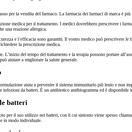
ù basso per la vendita del farmaco. La farmacia dei farmaci di marca è pi
ione medica per il trattamento. I medici dovrebbero prescrivere i farmaci
che una reazione allergica.
icurezza e l’efficacia sono garantiti. Il vostro medico può prescrivere le 
ichiedere la prescrizione medica.
gie. L’inizio del tempo del trattamento e la terapia possono portare all’a
può aiutare a migliorare la salute generale.
o
formulazione aiuta a prevenire il sistema immunitario più lento e non imp
e e le infezioni da batteri. È un antibiotico antibiogramma ed è disponibil
e batteri
o per il suo utilizzo nei batteri, con il cui sintomo viene spesso chiamat
e e in modo individuale.