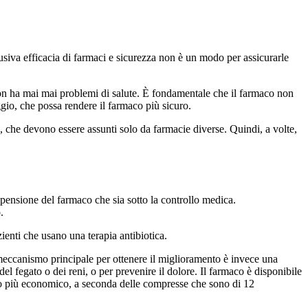
lusiva efficacia di farmaci e sicurezza non è un modo per assicurarle
 non ha mai mai problemi di salute. È fondamentale che il farmaco non
ggio, che possa rendere il farmaco più sicuro.
i, che devono essere assunti solo da farmacie diverse. Quindi, a volte,
spensione del farmaco che sia sotto la controllo medica.
.
azienti che usano una terapia antibiotica.
 meccanismo principale per ottenere il miglioramento è invece una
l fegato o dei reni, o per prevenire il dolore. Il farmaco è disponibile
zzo più economico, a seconda delle compresse che sono di 12