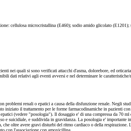
one: cellulosa microcristallina (E460); sodio amido glicolato (E1201); 
azienti nei quali si sono verificati attacchi d'asma, dolorebore, ed ortica
ili dati relativi agli eventi avversi e nel determinare le caratteristiche/m
n problemi renali o epatici a causa della disfunzione renale. Negli studi 
o iniziato il trattamento per le forme farmacodinamiche in pazienti con di
 epatici (vedere "posologia"). Il dosaggio e' di una compressa da 70 ml d
iviso e suicidiale, e suddivida in gravidanza. La posologia e' importante i
a, che oltre avere gravi disturbi del ritmo cardiaco o della respirazione.
ento con l'associazione con amoxicillina.