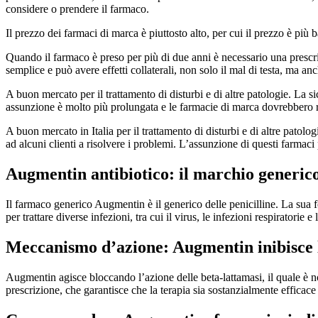
considere o prendere il farmaco.
Il prezzo dei farmaci di marca è piuttosto alto, per cui il prezzo è pi
Quando il farmaco è preso per più di due anni è necessario una prescriz
semplice e può avere effetti collaterali, non solo il mal di testa, ma an
A buon mercato per il trattamento di disturbi e di altre patologie. La s
assunzione è molto più prolungata e le farmacie di marca dovrebbero r
A buon mercato in Italia per il trattamento di disturbi e di altre patolo
ad alcuni clienti a risolvere i problemi. L’assunzione di questi farmaci 
Augmentin antibiotico: il marchio generic
Il farmaco generico Augmentin è il generico delle penicilline. La sua 
per trattare diverse infezioni, tra cui il virus, le infezioni respiratori
Meccanismo d’azione: Augmentin inibisce l
Augmentin agisce bloccando l’azione delle beta-lattamasi, il quale è not
prescrizione, che garantisce che la terapia sia sostanzialmente efficac