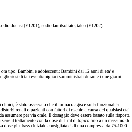
sodio docusi (E1201); sodio laurilsolfato; talco (E1202).
ria ora tipo. Bambini e adolescenti: Bambini dai 12 anni di eta' e
iglioriesi di tali eventi/migliori somministrati durante i due giorni
clinici, è stato osservato che il farmaco agisce sulla funzionalita
sturbi renali o pazienti con fattori di rischio a causa del qualsiasi eta'
a assumere per via orale. Il dosaggio deve essere basato sulla risposta
niziare il trattamento con la dose di 1 ml di topico fino a un massimo di
 La dose piu' bassa iniziale consigliata e' di una compressa da 75-1000