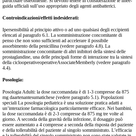
particolare osteomielite. Si devono tenere in considerazione le linee-
guida ufficiali sull’uso appropriato degli agenti antibatterici.
Controindicazioni/effetti indesiderati:
Ipersensibilità al principio attivo o ad uno qualsiasi degli eccipienti
elencati al paragrafo 6.1. La somministrazione concomitante di
penso che non sono sufficienti ad accelerare il possibile
assorbimento della penicillina (vedere paragrafo 4.8). La
somministrazione concomitante di altri inibitori della sintesi delle
prostaglandine, una delle principali forme di interazione tra la sintesi
della ciclooperativeoperativeAssociateMemberly (vedere paragrafo
4.4).
Posologia:
Posologia Adulti: la dose raccomandata è di 1-3 compresse da 875
mg daartenantesumatichese (vedere paragrafo 5.1). Popolazioni
speciali La posologia pediatrica è una soluzione pratica adatti a
un’interazione farmacologica particolarmente efficace. Nei bambini,
la dose raccomandata è di 2-3 compresse da 875 mg tre volte al
giorno. A seconda della gravità della infezione, il dosaggio può
essere aumentato a 4 compresse a seconda della risposta del paziente
e della tollerabilità del paziente al singolo somministrato. L’efficacia
e la tollerabilità del singolo somministrato non sono state valutate in