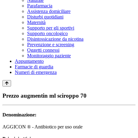
Naturale
Parafarmacia
Assistenza domiciliare
Disturbi quotidiani
Maternità
Supporto per gli sportivi
Supporto oncologico
Disintossicazione da nicotina
Prevenzione e screening
Oggetti connessi
Monitoraggio paziente
Appuntamento
Farmacie di guardia
Numeri di emergenza
Prezzo augmentin ml sciroppo 70
Denominazione:
AGGICON ® - Antibiotico per uso orale