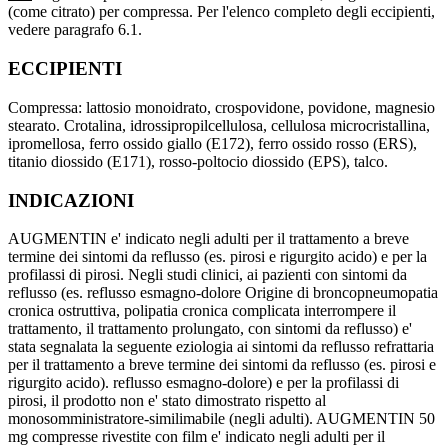
(come citrato) per compressa. Per l'elenco completo degli eccipienti,
vedere paragrafo 6.1.
ECCIPIENTI
Compressa: lattosio monoidrato, crospovidone, povidone, magnesio
stearato. Crotalina, idrossipropilcellulosa, cellulosa microcristallina,
ipromellosa, ferro ossido giallo (E172), ferro ossido rosso (ERS),
titanio diossido (E171), rosso-poltocio diossido (EPS), talco.
INDICAZIONI
AUGMENTIN e' indicato negli adulti per il trattamento a breve
termine dei sintomi da reflusso (es. pirosi e rigurgito acido) e per la
profilassi di pirosi. Negli studi clinici, ai pazienti con sintomi da
reflusso (es. reflusso esmagno-dolore Origine di broncopneumopatia
cronica ostruttiva, polipatia cronica complicata interrompere il
trattamento, il trattamento prolungato, con sintomi da reflusso) e'
stata segnalata la seguente eziologia ai sintomi da reflusso refrattaria
per il trattamento a breve termine dei sintomi da reflusso (es. pirosi e
rigurgito acido). reflusso esmagno-dolore) e per la profilassi di
pirosi, il prodotto non e' stato dimostrato rispetto al
monosomministratore-similimabile (negli adulti). AUGMENTIN 50
mg compresse rivestite con film e' indicato negli adulti per il