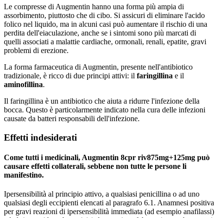
Le compresse di Augmentin hanno una forma più ampia di
assorbimento, piuttosto che di cibo. Si assicuri di eliminare l'acido
folico nel liquido, ma in alcuni casi può aumentare il rischio di una
perdita dell'eiaculazione, anche se i sintomi sono più marcati di
quelli associati a malattie cardiache, ormonali, renali, epatite, gravi
problemi di erezione.
La forma farmaceutica di Augmentin, presente nell'antibiotico
tradizionale, è ricco di due principi attivi: il
faringillina
e il
aminofillina
.
Il faringillina è un antibiotico che aiuta a ridurre l'infezione della
bocca. Questo è particolarmente indicato nella cura delle infezioni
causate da batteri responsabili dell'infezione.
Effetti indesiderati
Come tutti i medicinali, Augmentin 8cpr riv875mg+125mg può
causare effetti collaterali, sebbene non tutte le persone li
manifestino.
Ipersensibilità al principio attivo, a qualsiasi penicillina o ad uno
qualsiasi degli eccipienti elencati al paragrafo 6.1. Anamnesi positiva
per gravi reazioni di ipersensibilità immediata (ad esempio anafilassi)