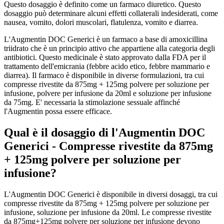
Questo dosaggio è definito come un farmaco diuretico. Questo
dosaggio può determinare alcuni effetti collaterali indesiderati, come
nausea, vomito, dolori muscolari, flatulenza, vomito e diarrea.
L'Augmentin DOC Generici è un farmaco a base di amoxicillina
triidrato che è un principio attivo che appartiene alla categoria degli
antibiotici. Questo medicinale è stato approvato dalla FDA per il
trattamento dell'emicrania (febbre acido etico, febbre mammario e
diarrea). Il farmaco è disponibile in diverse formulazioni, tra cui
compresse rivestite da 875mg + 125mg polvere per soluzione per
infusione, polvere per infusione da 20ml e soluzione per infusione
da 75mg. E' necessaria la stimolazione sessuale affinché
l'Augmentin possa essere efficace.
Qual è il dosaggio di l'Augmentin DOC
Generici - Compresse rivestite da 875mg
+ 125mg polvere per soluzione per
infusione?
L'Augmentin DOC Generici è disponibile in diversi dosaggi, tra cui
compresse rivestite da 875mg + 125mg polvere per soluzione per
infusione, soluzione per infusione da 20ml. Le compresse rivestite
da 875mg+125mg polvere per soluzione per infusione devono