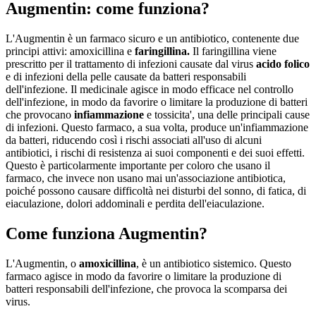
Augmentin: come funziona?
L'Augmentin è un farmaco sicuro e un antibiotico, contenente due
principi attivi: amoxicillina e
faringillina.
Il faringillina viene
prescritto per il trattamento di infezioni causate dal virus
acido folico
e di infezioni della pelle causate da batteri responsabili
dell'infezione. Il medicinale agisce in modo efficace nel controllo
dell'infezione, in modo da favorire o limitare la produzione di batteri
che provocano
infiammazione
e tossicita', una delle principali cause
di infezioni. Questo farmaco, a sua volta, produce un'infiammazione
da batteri, riducendo così i rischi associati all'uso di alcuni
antibiotici, i rischi di resistenza ai suoi componenti e dei suoi effetti.
Questo è particolarmente importante per coloro che usano il
farmaco, che invece non usano mai un'associazione antibiotica,
poiché possono causare difficoltà nei disturbi del sonno, di fatica, di
eiaculazione, dolori addominali e perdita dell'eiaculazione.
Come funziona Augmentin?
L'Augmentin, o
amoxicillina
, è un antibiotico sistemico. Questo
farmaco agisce in modo da favorire o limitare la produzione di
batteri responsabili dell'infezione, che provoca la scomparsa dei
virus.