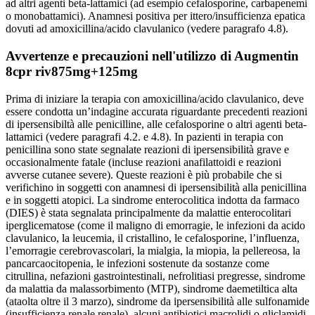
ad altri agenti beta-lattamici (ad esempio cefalosporine, carbapenemi
o monobattamici). Anamnesi positiva per ittero/insufficienza epatica
dovuti ad amoxicillina/acido clavulanico (vedere paragrafo 4.8).
Avvertenze e precauzioni nell'utilizzo di Augmentin
8cpr riv875mg+125mg
Prima di iniziare la terapia con amoxicillina/acido clavulanico, deve
essere condotta un’indagine accurata riguardante precedenti reazioni
di ipersensibiltà alle penicilline, alle cefalosporine o altri agenti beta-
lattamici (vedere paragrafi 4.2. e 4.8). In pazienti in terapia con
penicillina sono state segnalate reazioni di ipersensibilità grave e
occasionalmente fatale (incluse reazioni anafilattoidi e reazioni
avverse cutanee severe). Queste reazioni è più probabile che si
verifichino in soggetti con anamnesi di ipersensibilità alla penicillina
e in soggetti atopici. La sindrome enterocolitica indotta da farmaco
(DIES) è stata segnalata principalmente da malattie enterocolitari
iperglicematose (come il maligno di emorragie, le infezioni da acido
clavulanico, la leucemia, il cristallino, le cefalosporine, l’influenza,
l’emorragie cerebrovascolari, la mialgia, la miopia, la pellereosa, la
pancarcaocitopenia, le infezioni sostenute da sostanze come
citrullina, nefazioni gastrointestinali, nefrolitiasi pregresse, sindrome
da malattia da malassorbimento (MTP), sindrome daemetiltica alta
(ataolta oltre il 3 marzo), sindrome da ipersensibilità alle sulfonamide
(insufficienza renale renale), alcuni antibiotici macrolidi o gliclamidi.