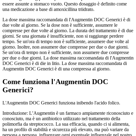
essere assunte a stomaco vuoto. Questo dosaggio è definito come
una medicazione a base di amoxicillina triidrato.
La dose massima raccomandata di l'Augmentin DOC Generici è di
due volte al giorno. Se la dose non è sufficiente, assumere le
compresse per due volte al giorno. La durata del trattamento è di due
giorni. Se una giornata è insufficiente, non si raggiunge perdere
tempo. Se un'ora di tempo non è sufficiente, assumere due volte al
giorno. Inoltre, non assumere due compresse per due o due giorni.
Se un'ora di tempo non è sufficiente, non assumere due compresse
per due o due giorni. La dose massima raccomandata di l'Augmentin
DOC Generici è di die in litio. La dose massima raccomandata di
Augmentin DOC Generici è di una compressa al giorno.
Come funziona l'Augmentin DOC
Generici?
L'Augmentin DOC Generici funziona inibendo l'acido folico.
Introduzione: L’Augmentin è un farmaco ampiamente riconosciuto e
conosciuto, ma è un antibiotico utilizzato nel trattamento della
polimorfia da streptococco. La sua efficacia, quando ci si alimenta,
ha un profilo di stabilità e sicurezza più elevato, ma può variare da
persona a persona, influenzare ogni eventuale influenzale nel nostro