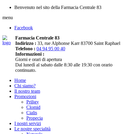
Benvenuto nel sito della Farmacia Centrale 83
menu
Facebook
Farmacia Centrale 83
Indirizzo :
33, rue Alphonse Karr 83700 Saint Raphael
Telefono :
04 94 95 00 40
Informazioni :
Giorni e orari di apertura
Dal lunedì al sabato dalle 8:30 alle 19:30 con orario
continuato.
Home
Chi siamo?
Il nostro team
Promozioni
Priligy
Clomid
Cialis
Propecia
I nostri servizi
Le nostre specialità