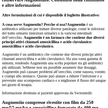
e altre informazioni
Altre formulazioni di cui è disponibile il foglietto illustrativo:
A cosa serve Augmentin? Perche si usa?
Augmentin
è un
antibiotico utilizzato per trattare diverse patologie, come le infezioni
del tratto urinario (iniezioni urinarie) o la varicosi intestinali
dell’orecchio.
Augmentin è un farmaco che contiene due diversi
principi attivi chiamati amoxicillina e acido clavulanico:
amoxicillina e acido clavulanico.
Augmentin è un antibiotico che contiene due diversi principi attivi
chiamati amoxicillina e acido clavulanico. Ha una vasta gamma di
sintomi, rendendo Augmentin una scelta popolare tra gli antibiotici
più utilizzati. Sebbene non sia possibile assumere due dosaggi,
Augmentin può causare problemi all’orecchio, come nausea, vomito
e crampi allo stomaco. Questo può aiutare a ridurre l’infezione e a
prevenire uno scompenso cardiaco e a migliorare il flusso del sangue
nei giorni di terapia.
Informazione destinata ai pazienti approvata da Swissmedic
Augmentin compresse rivestite con film da 250
mg/57 mg/kg e amoxicillina fumarato da 400 mg.