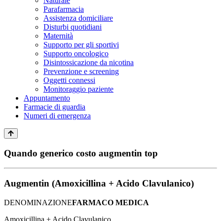
Naturale
Parafarmacia
Assistenza domiciliare
Disturbi quotidiani
Maternità
Supporto per gli sportivi
Supporto oncologico
Disintossicazione da nicotina
Prevenzione e screening
Oggetti connessi
Monitoraggio paziente
Appuntamento
Farmacie di guardia
Numeri di emergenza
Quando generico costo augmentin top
Augmentin (Amoxicillina + Acido Clavulanico)
DENOMINAZIONE
FARMACO MEDICA
Amoxicillina + Acido Clavulanico