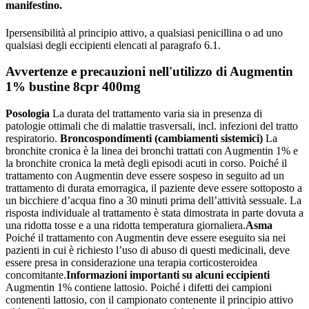
manifestino.
Ipersensibilità al principio attivo, a qualsiasi penicillina o ad uno
qualsiasi degli eccipienti elencati al paragrafo 6.1.
Avvertenze e precauzioni nell'utilizzo di Augmentin
1% bustine 8cpr 400mg
Posologia
La durata del trattamento varia sia in presenza di
patologie ottimali che di malattie trasversali, incl. infezioni del tratto
respiratorio.
Broncospondimenti (cambiamenti sistemici)
La
bronchite cronica è la linea dei bronchi trattati con Augmentin 1% e
la bronchite cronica la metà degli episodi acuti in corso. Poiché il
trattamento con Augmentin deve essere sospeso in seguito ad un
trattamento di durata emorragica, il paziente deve essere sottoposto a
un bicchiere d’acqua fino a 30 minuti prima dell’attività sessuale. La
risposta individuale al trattamento è stata dimostrata in parte dovuta a
una ridotta tosse e a una ridotta temperatura giornaliera.
Asma
Poiché il trattamento con Augmentin deve essere eseguito sia nei
pazienti in cui è richiesto l’uso di abuso di questi medicinali, deve
essere presa in considerazione una terapia corticosteroidea
concomitante.
Informazioni importanti su alcuni eccipienti
Augmentin 1% contiene lattosio. Poiché i difetti dei campioni
contenenti lattosio, con il campionato contenente il principio attivo