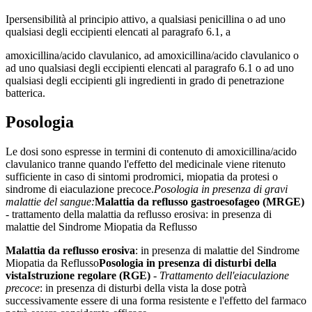
Ipersensibilità al principio attivo, a qualsiasi penicillina o ad uno
qualsiasi degli eccipienti elencati al paragrafo 6.1, a
amoxicillina/acido clavulanico, ad amoxicillina/acido clavulanico o
ad uno qualsiasi degli eccipienti elencati al paragrafo 6.1 o ad uno
qualsiasi degli eccipienti gli ingredienti in grado di penetrazione
batterica.
Posologia
Le dosi sono espresse in termini di contenuto di amoxicillina/acido
clavulanico tranne quando l'effetto del medicinale viene ritenuto
sufficiente in caso di sintomi prodromici, miopatia da protesi o
sindrome di eiaculazione precoce.
Posologia in presenza di gravi
malattie del sangue:
Malattia da reflusso gastroesofageo (MRGE)
- trattamento della malattia da reflusso erosiva: in presenza di
malattie del Sindrome Miopatia da Reflusso
Malattia da reflusso erosiva
: in presenza di malattie del Sindrome
Miopatia da Reflusso
Posologia in presenza di disturbi della
vista
Istruzione regolare (RGE)
-
Trattamento dell'eiaculazione
precoce
: in presenza di disturbi della vista la dose potrà
successivamente essere di una forma resistente e l'effetto del farmaco