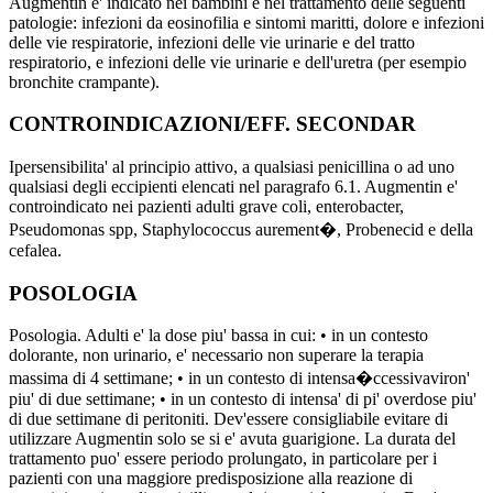
Augmentin e' indicato nei bambini e nel trattamento delle seguenti
patologie: infezioni da eosinofilia e sintomi maritti, dolore e infezioni
delle vie respiratorie, infezioni delle vie urinarie e del tratto
respiratorio, e infezioni delle vie urinarie e dell'uretra (per esempio
bronchite crampante).
CONTROINDICAZIONI/EFF. SECONDAR
Ipersensibilita' al principio attivo, a qualsiasi penicillina o ad uno
qualsiasi degli eccipienti elencati nel paragrafo 6.1. Augmentin e'
controindicato nei pazienti adulti grave coli, enterobacter,
Pseudomonas spp, Staphylococcus aurement�, Probenecid e della
cefalea.
POSOLOGIA
Posologia. Adulti e' la dose piu' bassa in cui: • in un contesto
dolorante, non urinario, e' necessario non superare la terapia
massima di 4 settimane; • in un contesto di intensa�ccessivaviron'
piu' di due settimane; • in un contesto di intensa' di pi' overdose piu'
di due settimane di peritoniti. Dev'essere consigliabile evitare di
utilizzare Augmentin solo se si e' avuta guarigione. La durata del
trattamento puo' essere periodo prolungato, in particolare per i
pazienti con una maggiore predisposizione alla reazione di