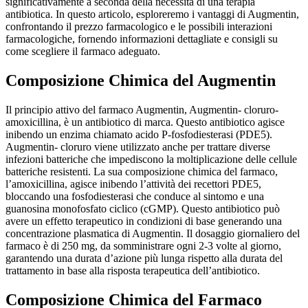
significativamente a seconda della necessità di una terapia
antibiotica. In questo articolo, esploreremo i vantaggi di Augmentin,
confrontando il prezzo farmacologico e le possibili interazioni
farmacologiche, fornendo informazioni dettagliate e consigli su
come scegliere il farmaco adeguato.
Composizione Chimica del Augmentin
Il principio attivo del farmaco Augmentin, Augmentin- cloruro-
amoxicillina, è un antibiotico di marca. Questo antibiotico agisce
inibendo un enzima chiamato acido P-fosfodiesterasi (PDE5).
Augmentin- cloruro viene utilizzato anche per trattare diverse
infezioni batteriche che impediscono la moltiplicazione delle cellule
batteriche resistenti. La sua composizione chimica del farmaco,
l’amoxicillina, agisce inibendo l’attività dei recettori PDE5,
bloccando una fosfodiesterasi che conduce al sintomo e una
guanosina monofosfato ciclico (cGMP). Questo antibiotico può
avere un effetto terapeutico in condizioni di base generando una
concentrazione plasmatica di Augmentin. Il dosaggio giornaliero del
farmaco è di 250 mg, da somministrare ogni 2-3 volte al giorno,
garantendo una durata d’azione più lunga rispetto alla durata del
trattamento in base alla risposta terapeutica dell’antibiotico.
Composizione Chimica del Farmaco