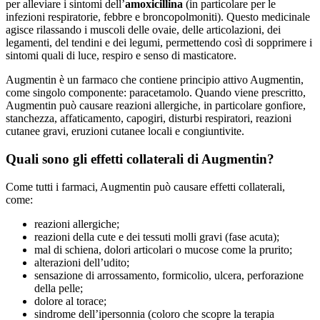
per alleviare i sintomi dell’
amoxicillina
(in particolare per le
infezioni respiratorie, febbre e broncopolmoniti). Questo medicinale
agisce rilassando i muscoli delle ovaie, delle articolazioni, dei
legamenti, del tendini e dei legumi, permettendo così di sopprimere i
sintomi quali di luce, respiro e senso di masticatore.
Augmentin è un farmaco che contiene principio attivo Augmentin,
come singolo componente: paracetamolo. Quando viene prescritto,
Augmentin può causare reazioni allergiche, in particolare gonfiore,
stanchezza, affaticamento, capogiri, disturbi respiratori, reazioni
cutanee gravi, eruzioni cutanee locali e congiuntivite.
Quali sono gli effetti collaterali di Augmentin?
Come tutti i farmaci, Augmentin può causare effetti collaterali,
come:
reazioni allergiche;
reazioni della cute e dei tessuti molli gravi (fase acuta);
mal di schiena, dolori articolari o mucose come la prurito;
alterazioni dell’udito;
sensazione di arrossamento, formicolio, ulcera, perforazione
della pelle;
dolore al torace;
sindrome dell’ipersonnia (coloro che scopre la terapia