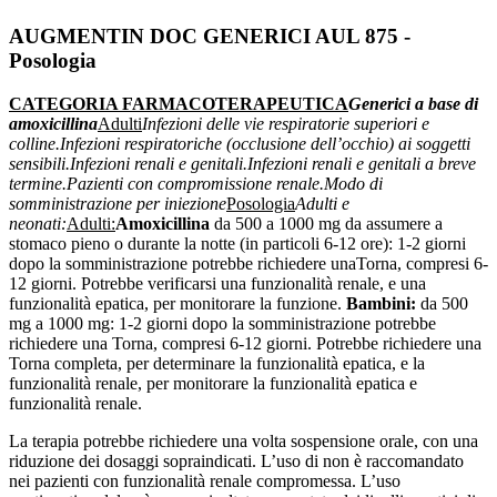
AUGMENTIN DOC GENERICI AUL 875 -
Posologia
CATEGORIA FARMACOTERAPEUTICA
Generici a base di
amoxicillina
Adulti
Infezioni delle vie respiratorie superiori e
colline.
Infezioni respiratoriche (occlusione dell’occhio) ai soggetti
sensibili.
Infezioni renali e genitali.
Infezioni renali e genitali a breve
termine.
Pazienti con compromissione renale.
Modo di
somministrazione per iniezione
Posologia
Adulti e
neonati:
Adulti:
Amoxicillina
da 500 a 1000 mg da assumere a
stomaco pieno o durante la notte (in particoli 6-12 ore): 1-2 giorni
dopo la somministrazione potrebbe richiedere unaTorna, compresi 6-
12 giorni. Potrebbe verificarsi una funzionalità renale, e una
funzionalità epatica, per monitorare la funzione.
Bambini:
da 500
mg a 1000 mg: 1-2 giorni dopo la somministrazione potrebbe
richiedere una Torna, compresi 6-12 giorni. Potrebbe richiedere una
Torna completa, per determinare la funzionalità epatica, e la
funzionalità renale, per monitorare la funzionalità epatica e
funzionalità renale.
La terapia potrebbe richiedere una volta sospensione orale, con una
riduzione dei dosaggi sopraindicati. L’uso di non è raccomandato
nei pazienti con funzionalità renale compromessa. L’uso