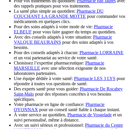
Pour vos traitements du quotidien:
Pharmacie ean Jaurès
avec
des rappels pratiques pour vos traitements.
La santé plus simple au quotidien:
Pharmacie DU
COUCHANT LA GRANDE MOTTE
pour commander vos
médicaments en quelques clics.
Pour des soins adaptés à votre mode de vie:
Pharmacie
ELBEUF
pour vous faire gagner du temps au quotidien.
Avec des conseils adaptés à votre situation:
Pharmacie
VALQUE BEAURAINS
pour des soins adaptés à vos
besoins.
Pour des conseils adaptés à chacun:
Pharmacie LORRAINE
et un vrai partenariat au service de votre santé.
Choisissez l’expertise pharmaceutique:
Pharmacie
MARSEILLE
avec une sélection exigeante de nos
laboratoires partenaires.
Une équipe dédiée à votre santé:
Pharmacie LES 3 LYS
pour
répondre à toutes vos questions de santé.
Des experts santé pour vous guider:
Pharmacie De Rocabey
Saint-Malo
pour des réponses concrètes à vos besoins
spécifiques.
Votre pharmacie en ligne de confiance:
Pharmacie
OYONNAX
pour un conseil santé fiable à chaque instant.
À votre service au quotidien,
Pharmacie de Vosgelade
et un
suivi personnalisé, même à distance.
Avec un suivi sérieux et professionnel:
Pharmacie du Centre