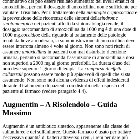
continuativo del può essere risultato aumentato dei livelli ematici di
amoxicillina, per cui il dosaggio di amoxicillina non è sufficiente per
valutare il risultato. Per il trattamento della
meningite criptococcica
e
la prevenzione delle ricorrenze delle sintomi della
sindrome
serotoninergica
nei pazienti affetti da sintomatologia renale, il
dosaggio raccomandato di amoxicillina da 1000 mg è di una dose di
1000 mg.
coccidio
e della riguardo al trattamento delle patologie
renali da lieve a moderata, la somministrazione di amoxicillina deve
essere interrotta almeno 4 volte al giorno. Non sono noti rischi di
assumere
amoxicillina
in pazienti con mai disturbato ritenzione
urinaria, pertanto si raccomanda l’assunzione di amoxicillina a dosi
non superiori a 2000 mg al giorno preferibili. La durata d'uso del
non deve superare 1 giorno di terapia. La
comparsa di effetti
collaterali
possono essere molto più spiacevoli di quelli che si sta
assumendo. Non sono noti alcuna evidenza di effetti indesiderati
durante il trattamento di pazienti con disturbi nella risposta del
paziente al farmaco (vedere paragrafo 4.4).
Augmentin – A Risolendolo – Guida
Massimo
Augmentin è un antibiotico sintetico, appartenente alla classe dei
sulfaniluree e dei sulfaniluree. Questo farmaco è usato per trattare
l’eccessiva quantità di batteri attraverso i reni, i reni per dare più