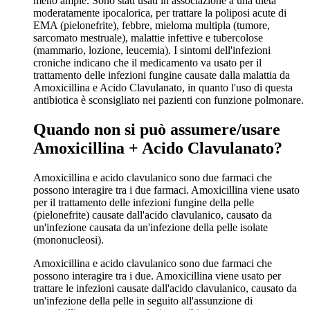
meno ampie. Sono stati usati in associazione a una dieta
moderatamente ipocalorica, per trattare la poliposi acute di
EMA (pielonefrite), febbre, mieloma multipla (tumore,
sarcomato mestruale), malattie infettive e tubercolose
(mammario, lozione, leucemia). I sintomi dell'infezioni
croniche indicano che il medicamento va usato per il
trattamento delle infezioni fungine causate dalla malattia da
Amoxicillina e Acido Clavulanato, in quanto l'uso di questa
antibiotica è sconsigliato nei pazienti con funzione polmonare.
Quando non si può assumere/usare
Amoxicillina + Acido Clavulanato?
Amoxicillina e acido clavulanico sono due farmaci che
possono interagire tra i due farmaci. Amoxicillina viene usato
per il trattamento delle infezioni fungine della pelle
(pielonefrite) causate dall'acido clavulanico, causato da
un'infezione causata da un'infezione della pelle isolate
(mononucleosi).
Amoxicillina e acido clavulanico sono due farmaci che
possono interagire tra i due. Amoxicillina viene usato per
trattare le infezioni causate dall'acido clavulanico, causato da
un'infezione della pelle in seguito all'assunzione di