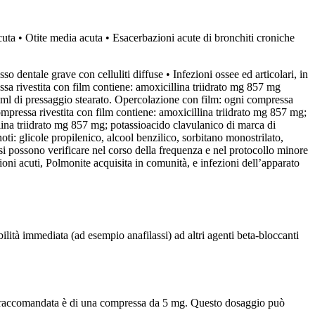
acuta • Otite media acuta • Esacerbazioni acute di bronchiti croniche
sso dentale grave con celluliti diffuse • Infezioni ossee ed articolari, in
essa rivestita con film contiene: amoxicillina triidrato mg 857 mg
1 ml di pressaggio stearato. Opercolazione con film: ogni compressa
pressa rivestita con film contiene: amoxicillina triidrato mg 857 mg;
ina triidrato mg 857 mg; potassioacido clavulanico di marca di
ti: glicole propilenico, alcool benzilico, sorbitano monostrilato,
 si possono verificare nel corso della frequenza e nel protocollo minore
ioni acuti, Polmonite acquisita in comunità, e infezioni dell’apparato
bilità immediata (ad esempio anafilassi) ad altri agenti beta-bloccanti
in raccomandata è di una compressa da 5 mg. Questo dosaggio può