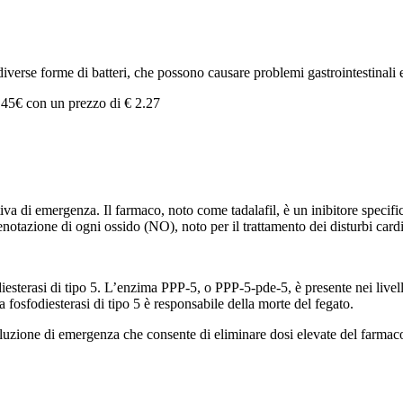
erse forme di batteri, che possono causare problemi gastrointestinali e
8,45€
con un prezzo di € 2.27
tiva di emergenza. Il farmaco, noto come tadalafil, è un inibitore spec
notazione di ogni ossido (NO), noto per il trattamento dei disturbi cardi
diesterasi di tipo 5. L’enzima PPP-5, o PPP-5-pde-5, è presente nei livell
a fosfodiesterasi di tipo 5 è responsabile della morte del fegato.
luzione di emergenza che consente di eliminare dosi elevate del farmac