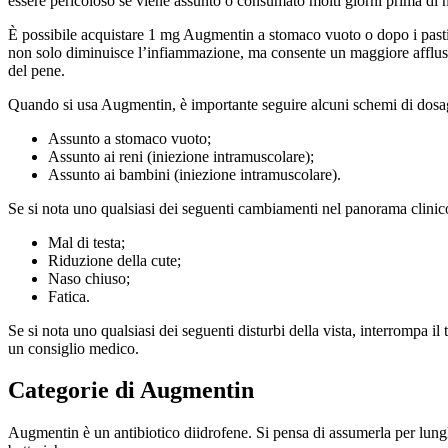
essere pericoloso se viene assunto o consumato molti giorni prima di 
È possibile acquistare 1 mg Augmentin a stomaco vuoto o dopo i past
non solo diminuisce l’infiammazione, ma consente un maggiore afflusso
del pene.
Quando si usa Augmentin, è importante seguire alcuni schemi di dosag
Assunto a stomaco vuoto;
Assunto ai reni (iniezione intramuscolare);
Assunto ai bambini (iniezione intramuscolare).
Se si nota uno qualsiasi dei seguenti cambiamenti nel panorama clinic
Mal di testa;
Riduzione della cute;
Naso chiuso;
Fatica.
Se si nota uno qualsiasi dei seguenti disturbi della vista, interrompa i
un consiglio medico.
Categorie di Augmentin
Augmentin è un antibiotico diidrofene. Si pensa di assumerla per lunghi