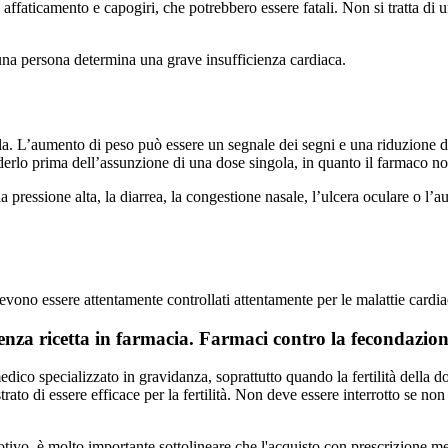
 affaticamento e capogiri, che potrebbero essere fatali. Non si tratta di
na persona determina una grave insufficienza cardiaca.
gola. L’aumento di peso può essere un segnale dei segni e una riduzione d
erlo prima dell’assunzione di una dose singola, in quanto il farmaco non
 la pressione alta, la diarrea, la congestione nasale, l’ulcera oculare o
no essere attentamente controllati attentamente per le malattie cardiac
nza ricetta in farmacia. Farmaci contro la fecondazio
dico specializzato in gravidanza, soprattutto quando la fertilità della 
to di essere efficace per la fertilità. Non deve essere interrotto se non h
tivo, è molto importante sottolineare che l'acquisto con prescrizione 