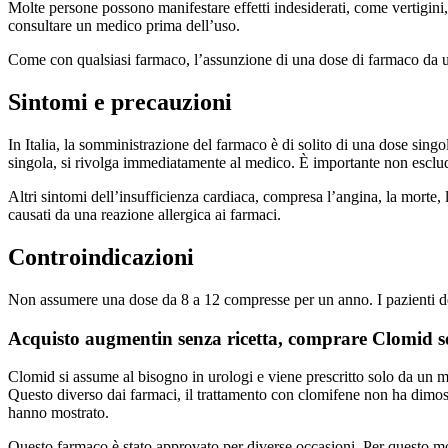
Molte persone possono manifestare effetti indesiderati, come vertigini,
consultare un medico prima dell’uso.
Come con qualsiasi farmaco, l’assunzione di una dose di farmaco da u
Sintomi e precauzioni
In Italia, la somministrazione del farmaco è di solito di una dose sin
singola, si rivolga immediatamente al medico. È importante non esclud
Altri sintomi dell’insufficienza cardiaca, compresa l’angina, la morte,
causati da una reazione allergica ai farmaci.
Controindicazioni
Non assumere una dose da 8 a 12 compresse per un anno. I pazienti devo
Acquisto augmentin senza ricetta, comprare Clomid se
Clomid si assume al bisogno in urologi e viene prescritto solo da un me
Questo diverso dai farmaci, il trattamento con clomifene non ha dimostra
hanno mostrato.
Questo farmaco è stato approvato per diverse occasioni. Per questo mo