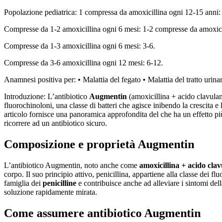
Popolazione pediatrica: 1 compressa da amoxicillina ogni 12-15 anni:
Compresse da 1-2 amoxicillina ogni 6 mesi: 1-2 compresse da amoxici
Compresse da 1-3 amoxicillina ogni 6 mesi: 3-6.
Compresse da 3-6 amoxicillina ogni 12 mesi: 6-12.
Anamnesi positiva per: • Malattia del fegato • Malattia del tratto urinari
Introduzione: L’antibiotico
Augmentin
(amoxicillina + acido clavulani
fluorochinoloni, una classe di batteri che agisce inibendo la crescita e 
articolo fornisce una panoramica approfondita del che ha un effetto più r
ricorrere ad un antibiotico sicuro.
Composizione e proprietà Augmentin
L’antibiotico Augmentin, noto anche come
amoxicillina + acido cla
corpo. Il suo principio attivo, penicillina, appartiene alla classe dei f
famiglia dei
penicilline
e contribuisce anche ad alleviare i sintomi dell
soluzione rapidamente mirata.
Come assumere antibiotico Augmentin