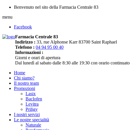
Benvenuto nel sito della Farmacia Centrale 83
menu
Facebook
Farmacia Centrale 83
Indirizzo :
33, rue Alphonse Karr 83700 Saint Raphael
Telefono :
04 94 95 00 40
Informazioni :
Giorni e orari di apertura
Dal lunedì al sabato dalle 8:30 alle 19:30 con orario continuato
Home
Chi siamo?
Il nostro team
Promozioni
Lasix
Baclofen
Levitra
Priligy
I nostri servizi
Le nostre specialità
Naturale