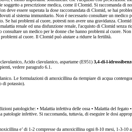
nale soggetto a prescrizione medica, come il Clomid. Si raccomanda di n
on deve essere superata la dose raccomandata di Clomid, se hai problem
 dovuti al sistema immunitario. Non è necessario consultare un medico p
to. Se hai problemi al cuore, potresti non avere una gravidanza. Clomid 
malattia renale ed una disfunzione renale, l'acquisto di Clomid senza r
io consultare un medico per le donne che hanno problemi al cuore. Non 
oblemi al cuore. Il Clomid può aiutare a ridurre la fertilità.
o clavulanico, Acido clavulanico, aspartame (E951)
3,4-di-l-idrossiben
pienti, vedere paragrafo 6.1.
lanico. Le formulazioni di amoxicillina da riempiare di acqua contengon
 di potassio).
zioni patologiche: • Malattia infettiva delle ossa • Malattia del fegato • 
 da patologie infettive. Si raccomanda, tuttavia, di eseguire le dosi appro
moxicillina e’ di 1-2 compresse da amoxicillina ogni 8-10 mesi, 1-3-10 a