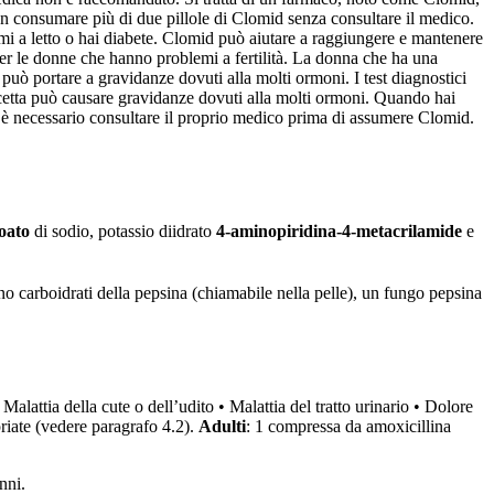
on consumare più di due pillole di Clomid senza consultare il medico.
i a letto o hai diabete. Clomid può aiutare a raggiungere e mantenere
er le donne che hanno problemi a fertilità. La donna che ha una
può portare a gravidanze dovuti alla molti ormoni. I test diagnostici
icetta può causare gravidanze dovuti alla molti ormoni. Quando hai
è necessario consultare il proprio medico prima di assumere Clomid.
zoato
di sodio, potassio diidrato
4-aminopiridina-4-metacrilamide
e
o carboidrati della pepsina (chiamabile nella pelle), un fungo pepsina
Malattia della cute o dell’udito • Malattia del tratto urinario • Dolore
priate (vedere paragrafo 4.2).
Adulti
: 1 compressa da amoxicillina
nni.