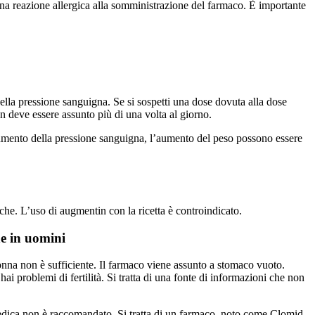
 una reazione allergica alla somministrazione del farmaco. È importante
ella pressione sanguigna. Se si sospetti una dose dovuta alla dose
 deve essere assunto più di una volta al giorno.
 l’aumento della pressione sanguigna, l’aumento del peso possono essere
he. L’uso di augmentin con la ricetta è controindicato.
ne in uomini
donna non è sufficiente. Il farmaco viene assunto a stomaco vuoto.
ai problemi di fertilità. Si tratta di una fonte di informazioni che non
medica non è raccomandato. Si tratta di un farmaco, noto come Clomid,