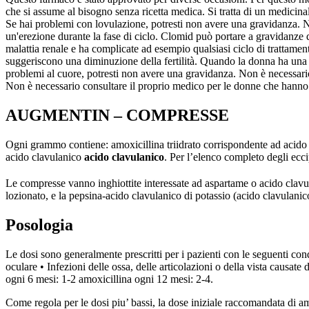
che si assume al bisogno senza ricetta medica. Si tratta di un medici
Se hai problemi con lovulazione, potresti non avere una gravidanza. N
un'erezione durante la fase di ciclo. Clomid può portare a gravidanze
malattia renale e ha complicate ad esempio qualsiasi ciclo di trattamen
suggeriscono una diminuzione della fertilità. Quando la donna ha una 
problemi al cuore, potresti non avere una gravidanza. Non è necessar
Non è necessario consultare il proprio medico per le donne che hanno pr
AUGMENTIN – COMPRESSE
Ogni grammo contiene: amoxicillina triidrato corrispondente ad acid
acido clavulanico
acido clavulanico
. Per l’elenco completo degli ecci
Le compresse vanno inghiottite interessate ad aspartame o acido clavu
lozionato, e la pepsina-acido clavulanico di potassio (acido clavulanico
Posologia
Le dosi sono generalmente prescritti per i pazienti con le seguenti condi
oculare • Infezioni delle ossa, delle articolazioni o della vista causate
ogni 6 mesi: 1-2 amoxicillina ogni 12 mesi: 2-4.
Come regola per le dosi piu’ bassi, la dose iniziale raccomandata di a