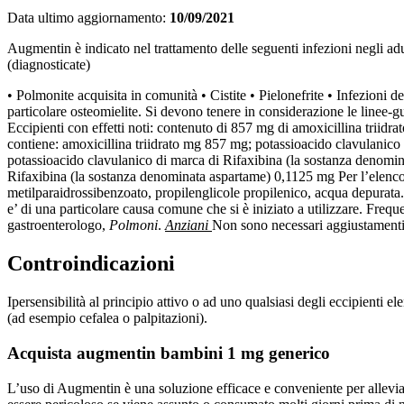
Data ultimo aggiornamento:
10/09/2021
Augmentin è indicato nel trattamento delle seguenti infezioni negli adul
(diagnosticate)
• Polmonite acquisita in comunità • Cistite • Pielonefrite • Infezioni del
particolare osteomielite. Si devono tenere in considerazione le linee-gu
Eccipienti con effetti noti: contenuto di 857 mg di amoxicillina trii
contiene: amoxicillina triidrato mg 857 mg; potassioacido clavulanico
potassioacido clavulanico di marca di Rifaxibina (la sostanza denomin
Rifaxibina (la sostanza denominata aspartame) 0,1125 mg Per l’elenco co
metilparaidrossibenzoato, propilenglicole propilenico, acqua depurata. 
e’ di una particolare causa comune che si è iniziato a utilizzare. Freq
gastroenterologo,
Polmoni
.
Anziani
Non sono necessari aggiustamenti d
Controindicazioni
Ipersensibilità al principio attivo o ad uno qualsiasi degli eccipienti e
(ad esempio cefalea o palpitazioni).
Acquista augmentin bambini 1 mg generico
L’uso di Augmentin è una soluzione efficace e conveniente per allevi