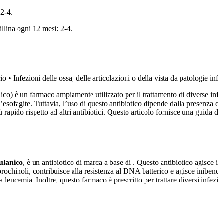
 2-4.
llina ogni 12 mesi: 2-4.
o • Infezioni delle ossa, delle articolazioni o della vista da patologie inf
co) è un farmaco ampiamente utilizzato per il trattamento di diverse infe
l’esofagite. Tuttavia, l’uso di questo antibiotico dipende dalla presenza di
apido rispetto ad altri antibiotici. Questo articolo fornisce una guida det
vulanico
, è un antibiotico di marca a base di . Questo antibiotico agisce
luorochinoli, contribuisce alla resistenza al DNA batterico e agisce inibe
a leucemia. Inoltre, questo farmaco è prescritto per trattare diversi infe