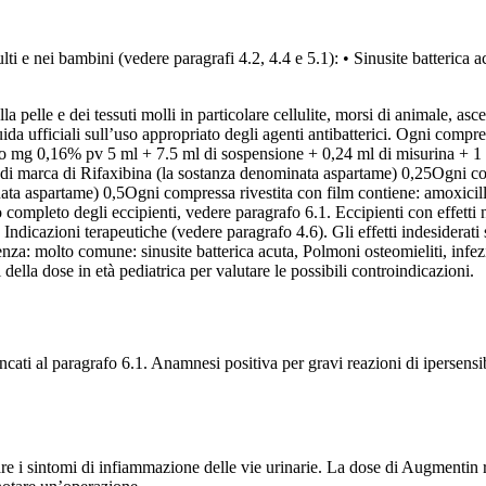
ti e nei bambini (vedere paragrafi 4.2, 4.4 e 5.1): • Sinusite batterica 
la pelle e dei tessuti molli in particolare cellulite, morsi di animale, asce
ida ufficiali sull’uso appropriato degli agenti antibatterici. Ogni compr
drato mg 0,16% pv 5 ml + 7.5 ml di sospensione + 0,24 ml di misurina + 
 di marca di Rifaxibina (la sostanza denominata aspartame) 0,25Ogni com
ata aspartame) 0,5Ogni compressa rivestita con film contiene: amoxicill
mpleto degli eccipienti, vedere paragrafo 6.1. Eccipienti con effetti no
Indicazioni terapeutiche (vedere paragrafo 4.6). Gli effetti indesiderati
uenza: molto comune: sinusite batterica acuta, Polmoni osteomieliti, infez
ella dose in età pediatrica per valutare le possibili controindicazioni.
lencati al paragrafo 6.1. Anamnesi positiva per gravi reazioni di ipersensi
are i sintomi di infiammazione delle vie urinarie. La dose di Augment