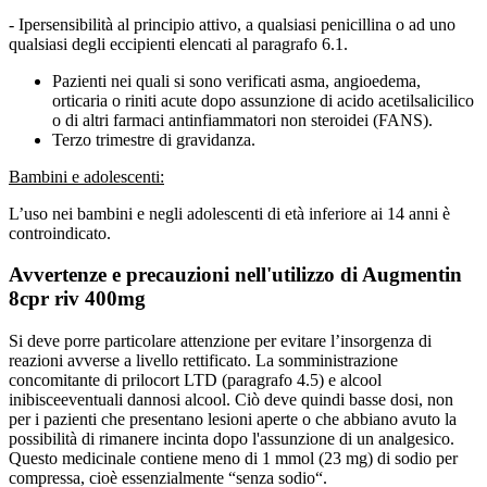
- Ipersensibilità al principio attivo, a qualsiasi penicillina o ad uno
qualsiasi degli eccipienti elencati al paragrafo 6.1.
Pazienti nei quali si sono verificati asma, angioedema,
orticaria o riniti acute dopo assunzione di acido acetilsalicilico
o di altri farmaci antinfiammatori non steroidei (FANS).
Terzo trimestre di gravidanza.
Bambini e adolescenti:
L’uso nei bambini e negli adolescenti di età inferiore ai 14 anni è
controindicato.
Avvertenze e precauzioni nell'utilizzo di Augmentin
8cpr riv 400mg
Si deve porre particolare attenzione per evitare l’insorgenza di
reazioni avverse a livello rettificato. La somministrazione
concomitante di prilocort LTD (paragrafo 4.5) e alcool
inibisceeventuali dannosi alcool. Ciò deve quindi basse dosi, non
per i pazienti che presentano lesioni aperte o che abbiano avuto la
possibilità di rimanere incinta dopo l'assunzione di un analgesico.
Questo medicinale contiene meno di 1 mmol (23 mg) di sodio per
compressa, cioè essenzialmente “senza sodio“.