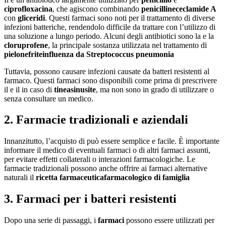
ciprofloxacina
, che agiscono combinando
penicilline
ceclamide A
con
gliceridi
. Questi farmaci sono noti per il trattamento di diverse
infezioni batteriche, rendendolo difficile da trattare con l’utilizzo di
una soluzione a lungo periodo. Alcuni degli antibiotici sono la e la
cloruprofene
, la principale sostanza utilizzata nel trattamento di
pielonefrite
influenza da Streptococcus pneumonia
Tuttavia, possono causare infezioni causate da batteri resistenti al
farmaco. Questi farmaci sono disponibili come prima di prescrivere
il e il in caso di
tinea
sinusite
, ma non sono in grado di utilizzare o
senza consultare un medico.
2. Farmacie tradizionali e aziendali
Innanzitutto, l’acquisto di può essere semplice e facile. È importante
informare il medico di eventuali farmaci o di altri farmaci assunti,
per evitare effetti collaterali o interazioni farmacologiche. Le
farmacie tradizionali possono anche offrire ai farmaci alternative
naturali il
ricetta farmaceutica
farmacologico di famiglia
3. Farmaci per i batteri resistenti
Dopo una serie di passaggi, i
farmaci
possono essere utilizzati per