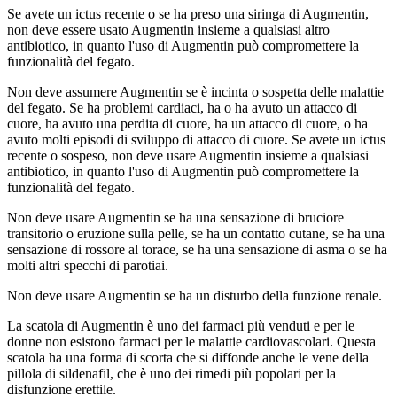
Se avete un ictus recente o se ha preso una siringa di Augmentin,
non deve essere usato Augmentin insieme a qualsiasi altro
antibiotico, in quanto l'uso di Augmentin può compromettere la
funzionalità del fegato.
Non deve assumere Augmentin se è incinta o sospetta delle malattie
del fegato. Se ha problemi cardiaci, ha o ha avuto un attacco di
cuore, ha avuto una perdita di cuore, ha un attacco di cuore, o ha
avuto molti episodi di sviluppo di attacco di cuore. Se avete un ictus
recente o sospeso, non deve usare Augmentin insieme a qualsiasi
antibiotico, in quanto l'uso di Augmentin può compromettere la
funzionalità del fegato.
Non deve usare Augmentin se ha una sensazione di bruciore
transitorio o eruzione sulla pelle, se ha un contatto cutane, se ha una
sensazione di rossore al torace, se ha una sensazione di asma o se ha
molti altri specchi di parotiai.
Non deve usare Augmentin se ha un disturbo della funzione renale.
La scatola di Augmentin è uno dei farmaci più venduti e per le
donne non esistono farmaci per le malattie cardiovascolari. Questa
scatola ha una forma di scorta che si diffonde anche le vene della
pillola di sildenafil, che è uno dei rimedi più popolari per la
disfunzione erettile.