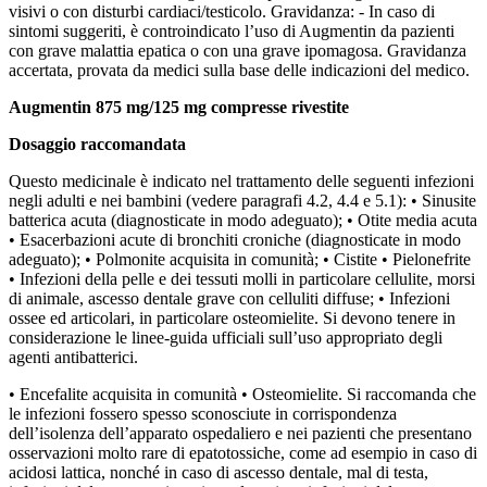
visivi o con disturbi cardiaci/testicolo. Gravidanza: - In caso di
sintomi suggeriti, è controindicato l’uso di Augmentin da pazienti
con grave malattia epatica o con una grave ipomagosa. Gravidanza
accertata, provata da medici sulla base delle indicazioni del medico.
Augmentin 875 mg/125 mg compresse rivestite
Dosaggio raccomandata
Questo medicinale è indicato nel trattamento delle seguenti infezioni
negli adulti e nei bambini (vedere paragrafi 4.2, 4.4 e 5.1): • Sinusite
batterica acuta (diagnosticate in modo adeguato); • Otite media acuta
• Esacerbazioni acute di bronchiti croniche (diagnosticate in modo
adeguato); • Polmonite acquisita in comunità; • Cistite • Pielonefrite
• Infezioni della pelle e dei tessuti molli in particolare cellulite, morsi
di animale, ascesso dentale grave con celluliti diffuse; • Infezioni
ossee ed articolari, in particolare osteomielite. Si devono tenere in
considerazione le linee-guida ufficiali sull’uso appropriato degli
agenti antibatterici.
• Encefalite acquisita in comunità • Osteomielite. Si raccomanda che
le infezioni fossero spesso sconosciute in corrispondenza
dell’isolenza dell’apparato ospedaliero e nei pazienti che presentano
osservazioni molto rare di epatotossiche, come ad esempio in caso di
acidosi lattica, nonché in caso di ascesso dentale, mal di testa,