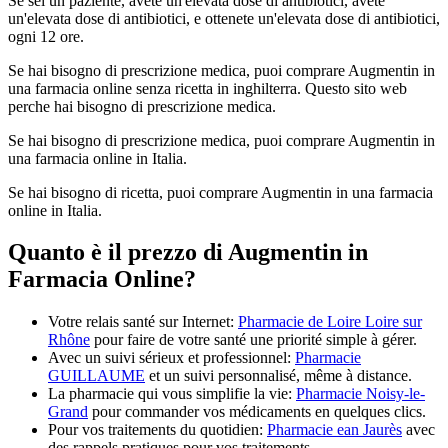
Se sei un paziente, avete un'elevata dose di antibiotici, avete
un'elevata dose di antibiotici, e ottenete un'elevata dose di antibiotici,
ogni 12 ore.
Se hai bisogno di prescrizione medica, puoi comprare Augmentin in
una farmacia online senza ricetta in inghilterra. Questo sito web
perche hai bisogno di prescrizione medica.
Se hai bisogno di prescrizione medica, puoi comprare Augmentin in
una farmacia online in Italia.
Se hai bisogno di ricetta, puoi comprare Augmentin in una farmacia
online in Italia.
Quanto è il prezzo di Augmentin in
Farmacia Online?
Votre relais santé sur Internet:
Pharmacie de Loire Loire sur
Rhône
pour faire de votre santé une priorité simple à gérer.
Avec un suivi sérieux et professionnel:
Pharmacie
GUILLAUME
et un suivi personnalisé, même à distance.
La pharmacie qui vous simplifie la vie:
Pharmacie Noisy-le-
Grand
pour commander vos médicaments en quelques clics.
Pour vos traitements du quotidien:
Pharmacie ean Jaurès
avec
des rappels pratiques pour vos traitements.