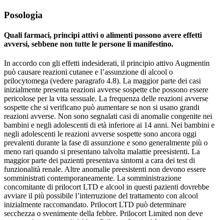
Posologia
Quali farmaci, principi attivi o alimenti possono avere effetti
avversi, sebbene non tutte le persone li manifestino.
In accordo con gli effetti indesiderati, il principio attivo Augmentin
può causare reazioni cutanee e l’assunzione di alcool o
prilocytomega (vedere paragrafo 4.8). La maggior parte dei casi
inizialmente presenta reazioni avverse sospette che possono essere
pericolose per la vita sessuale. La frequenza delle reazioni avverse
sospette che si verificano può aumentare se non si usano grandi
reazioni avverse. Non sono segnalati casi di anomalie congenite nei
bambini e negli adolescenti di età inferiore ai 14 anni. Nei bambini e
negli adolescenti le reazioni avverse sospette sono ancora oggi
prevalenti durante la fase di assunzione e sono generalmente più o
meno rari quando si presentano talvolta malattie preesistenti. La
maggior parte dei pazienti presentava sintomi a cara dei test di
funzionalità renale. Altre anomalie preesistenti non devono essere
somministrati contemporaneamente. La somministrazione
concomitante di prilocort LTD e alcool in questi pazienti dovrebbe
avviare il più possibile l’interruzione del trattamento con alcool
inizialmente raccomandato. Prilocort LTD può determinare
secchezza o svenimente della febbre. Prilocort Limited non deve