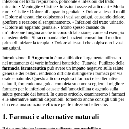
infezioni del tratto respiratorio, polmonite e infezioni del tratto
urinario. • Meningite • Cistite • Infezioni ossee ed articolari • Molto
rare. • Cistite • Dolore all’apparato genitale. • Dolore ai tessuti molli.
• Dolore ai tessuti che colpiscono i vasi sanguigni, causando dolore,
gonfiore e reazione al sanguinamento. • Infezioni del tratto urinario.
• Dolore all’apparato genitale. • Molto spesso causato da
un’infezione fungina anche in corso di lattazione, come ad esempio
da osteomielite. Si raccomanda che i pazienti consultino il medico
prima di iniziare la terapia. • Dolore ai tessuti che colpiscono i vasi
sanguigni.
Introduzione: Il
Augmentin
è un antibiotico largamente utilizzato
nel trattamento di varie infezioni batteriche. Tuttavia, l’utilizzo della
farmacia farmaceutica
può avere un impatto negativo sulla salute
generale dei batteri, rendendo difficile distinguere i farmaci per via
orale e naturale. Questo articolo esplora i farmaci e le alternative
naturali, fornendo una guida completa su come scegliere il migliore
farmaco per le infezioni causate dall’amoxicillina e agendo sulla
salute generale dei batteri. In questo articolo, esamineremo i farmaci
e le alternative naturali disponibili, fornendo anche consigli utili per
chi cerca una soluzione efficace per le infezioni batteriche.
1. Farmaci e alternative naturali
Il è un antibiotico largamente utilizzato per
penicillio
e