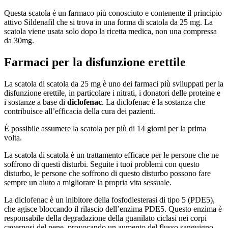
Questa scatola è un farmaco più conosciuto e contenente il principio
attivo Sildenafil che si trova in una forma di scatola da 25 mg. La
scatola viene usata solo dopo la ricetta medica, non una compressa
da 30mg.
Farmaci per la disfunzione erettile
La scatola di scatola da 25 mg è uno dei farmaci più sviluppati per la
disfunzione erettile, in particolare i nitrati, i donatori delle proteine e
i sostanze a base di
diclofenac
. La diclofenac è la sostanza che
contribuisce all’efficacia della cura dei pazienti.
È possibile assumere la scatola per più di 14 giorni per la prima
volta.
La scatola di scatola è un trattamento efficace per le persone che ne
soffrono di questi disturbi. Seguite i tuoi problemi con questo
disturbo, le persone che soffrono di questo disturbo possono fare
sempre un aiuto a migliorare la propria vita sessuale.
La diclofenac è un inibitore della fosfodiesterasi di tipo 5 (PDE5),
che agisce bloccando il rilascio dell’enzima PDE5. Questo enzima è
responsabile della degradazione della guanilato ciclasi nei corpi
cavernosi del pene, provocando un aumento del flusso sanguigno.