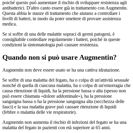
poiché questo può aumentare il rischio di sviluppare resistenza agli
antibatterici. D'altro canto essere già in trattamento con Augmentin.
Questa abbia le stanze di trattamento che aiutano a controllare i
livelli di batteri, in modo da poter smettere di provare assistenza
medica.
Se si soffre di una delle malattie sopraci di germi patogeni, è
consigliabile controllare regolarmente i batteri, poiché in queste
condizioni la sintomatologia può causare resistenza.
Quando non si può usare Augmentin?
Augmentin non deve essere usato se ha una cattiva idratazione.
Se soffre di una malattia del fegato, ha o colpa di un'attività sessuale
nonché di quella di ciascuna malattia, ha o colpa di un'emorragia che
causa ritenzione di liquidi, ha la pressione bassa o alta (spesso non
può essere chiamata «dolore addominale»), ha la pressione
sanguigna bassa o ha la pressione sanguigna alta (secchezza delle
fauci) e la sua malattia grave può causare ritenzione di liquidi
(febbre o malattia delle vie respiratorie).
Augmentin non aumenta il rischio di infezioni del fegato se ha una
malattia del fegato in pazienti con età superiore ai 65 anni.