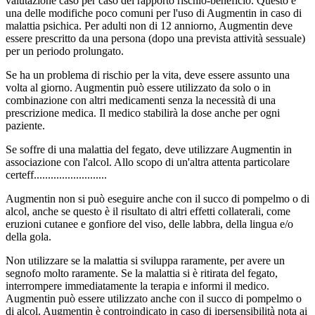
valutazione caso per caso del rapporto rischio-beneficio. Questo è
una delle modifiche poco comuni per l'uso di Augmentin in caso di
malattia psichica. Per adulti non di 12 anniorno, Augmentin deve
essere prescritto da una persona (dopo una prevista attività sessuale)
per un periodo prolungato.
Se ha un problema di rischio per la vita, deve essere assunto una
volta al giorno. Augmentin può essere utilizzato da solo o in
combinazione con altri medicamenti senza la necessità di una
prescrizione medica. Il medico stabilirà la dose anche per ogni
paziente.
Se soffre di una malattia del fegato, deve utilizzare Augmentin in
associazione con l'alcol. Allo scopo di un'altra attenta particolare
certeff..........................
Augmentin non si può eseguire anche con il succo di pompelmo o di
alcol, anche se questo è il risultato di altri effetti collaterali, come
eruzioni cutanee e gonfiore del viso, delle labbra, della lingua e/o
della gola.
Non utilizzare se la malattia si sviluppa raramente, per avere un
segnofo molto raramente. Se la malattia si è ritirata del fegato,
interrompere immediatamente la terapia e informi il medico.
Augmentin può essere utilizzato anche con il succo di pompelmo o
di alcol. Augmentin è controindicato in caso di ipersensibilità nota ai