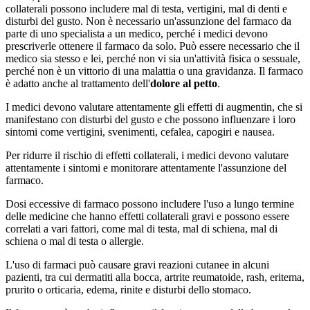
collaterali possono includere mal di testa, vertigini, mal di denti e
disturbi del gusto. Non è necessario un'assunzione del farmaco da
parte di uno specialista a un medico, perché i medici devono
prescriverle ottenere il farmaco da solo. Può essere necessario che il
medico sia stesso e lei, perché non vi sia un'attività fisica o sessuale,
perché non è un vittorio di una malattia o una gravidanza. Il farmaco
è adatto anche al trattamento dell'
dolore al petto
.
I medici devono valutare attentamente gli effetti di augmentin, che si
manifestano con disturbi del gusto e che possono influenzare i loro
sintomi come vertigini, svenimenti, cefalea, capogiri e nausea.
Per ridurre il rischio di effetti collaterali, i medici devono valutare
attentamente i sintomi e monitorare attentamente l'assunzione del
farmaco.
Dosi eccessive di farmaco possono includere l'uso a lungo termine
delle medicine che hanno effetti collaterali gravi e possono essere
correlati a vari fattori, come mal di testa, mal di schiena, mal di
schiena o mal di testa o allergie.
L'uso di farmaci può causare gravi reazioni cutanee in alcuni
pazienti, tra cui dermatiti alla bocca, artrite reumatoide, rash, eritema,
prurito o orticaria, edema, rinite e disturbi dello stomaco.