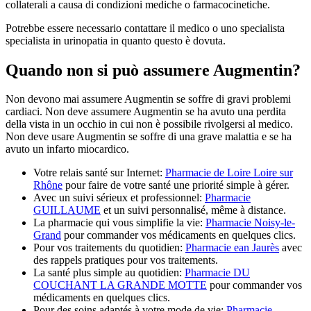
collaterali a causa di condizioni mediche o farmacocinetiche.
Potrebbe essere necessario contattare il medico o uno specialista
specialista in urinopatia in quanto questo è dovuta.
Quando non si può assumere Augmentin?
Non devono mai assumere Augmentin se soffre di gravi problemi
cardiaci. Non deve assumere Augmentin se ha avuto una perdita
della vista in un occhio in cui non è possibile rivolgersi al medico.
Non deve usare Augmentin se soffre di una grave malattia e se ha
avuto un infarto miocardico.
Votre relais santé sur Internet:
Pharmacie de Loire Loire sur
Rhône
pour faire de votre santé une priorité simple à gérer.
Avec un suivi sérieux et professionnel:
Pharmacie
GUILLAUME
et un suivi personnalisé, même à distance.
La pharmacie qui vous simplifie la vie:
Pharmacie Noisy-le-
Grand
pour commander vos médicaments en quelques clics.
Pour vos traitements du quotidien:
Pharmacie ean Jaurès
avec
des rappels pratiques pour vos traitements.
La santé plus simple au quotidien:
Pharmacie DU
COUCHANT LA GRANDE MOTTE
pour commander vos
médicaments en quelques clics.
Pour des soins adaptés à votre mode de vie:
Pharmacie