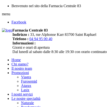
Benvenuto nel sito della Farmacia Centrale 83
menu
Facebook
Farmacia Centrale 83
Indirizzo :
33, rue Alphonse Karr 83700 Saint Raphael
Telefono :
04 94 95 00 40
Informazioni :
Giorni e orari di apertura
Dal lunedì al sabato dalle 8:30 alle 19:30 con orario continuato
Home
Chi siamo?
Il nostro team
Promozioni
Viagra
Furosemid
Atarax
Lasix
I nostri servizi
Le nostre specialità
Naturale