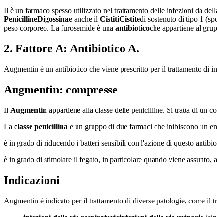
Il è un farmaco spesso utilizzato nel trattamento delle infezioni da
del
Penicilline
Digossina
e anche il
Cistiti
Cistite
di
sostenuto di tipo 1 (spo
peso corporeo. La furosemide è una
antibiotico
che appartiene al grupp
2. Fattore A: Antibiotico A.
Augmentin è un antibiotico che viene prescritto per il trattamento di infe
Augmentin: compresse
Il
Augmentin
appartiene alla classe delle penicilline. Si tratta di un
La
classe penicillina
è un gruppo di due farmaci che inibiscono un enzi
è in grado di riducendo i batteri sensibili con l'azione di questo antibi
è in grado di stimolare il fegato, in particolare quando viene assunto, 
Indicazioni
Augmentin è indicato per il trattamento di diverse patologie, come il t