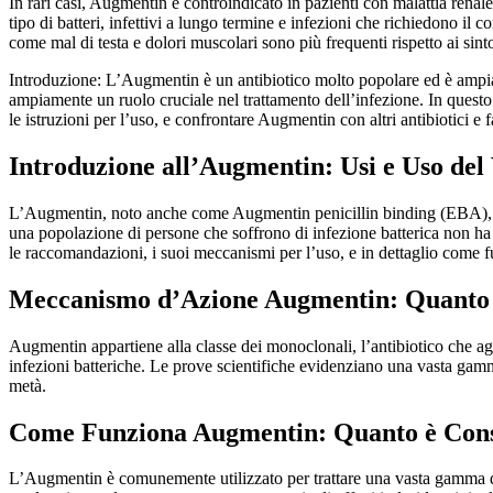
In rari casi, Augmentin è controindicato in pazienti con malattia rena
tipo di batteri, infettivi a lungo termine e infezioni che richiedono il 
come mal di testa e dolori muscolari sono più frequenti rispetto ai sin
Introduzione: L’Augmentin è un antibiotico molto popolare ed è ampiame
ampiamente un ruolo cruciale nel trattamento dell’infezione. In questo
le istruzioni per l’uso, e confrontare Augmentin con altri antibiotici e 
Introduzione all’Augmentin: Usi e Uso del
L’Augmentin, noto anche come Augmentin penicillin binding (EBA), è un 
una popolazione di persone che soffrono di infezione batterica non ha b
le raccomandazioni, i suoi meccanismi per l’uso, e in dettaglio come f
Meccanismo d’Azione Augmentin: Quanto 
Augmentin appartiene alla classe dei monoclonali, l’antibiotico che agisc
infezioni batteriche. Le prove scientifiche evidenziano una vasta gam
metà.
Come Funziona Augmentin: Quanto è Cons
L’Augmentin è comunemente utilizzato per trattare una vasta gamma di i