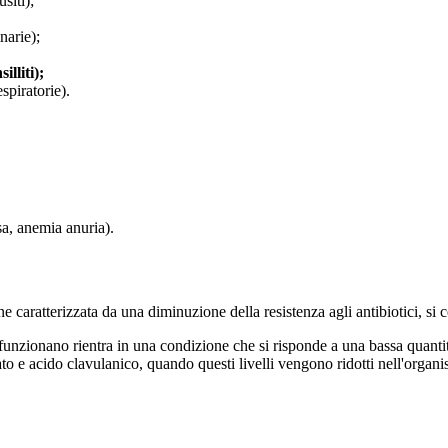
usiti);
narie);
illiti);
spiratorie).
sa, anemia anuria).
ne caratterizzata da una diminuzione della resistenza agli antibiotici, si
unzionano rientra in una condizione che si risponde a una bassa quantità 
anato e acido clavulanico, quando questi livelli vengono ridotti nell'organi