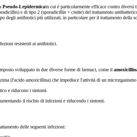
la
Pseudo-Lepidermica
in cui è particolarmente efficace contro diversi t
radicillin) e di tipo 2 (sporadicillin + cistite) del trattamento antibatteri
o degli antibiotici più utilizzati, in particolare per il trattamento della
so
zioni resistenti ai antibiotici.
 composto sviluppato in due diverse forme di farmaci, come il
amoxicillin
ma (l'acido amoxicillina) che impedisce l'attività di un microrganismo a
otico e riducono i sintomi.
aumentando il rischio di infezioni e riducendo i sintomi.
rattamento delle seguenti infezioni: