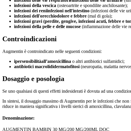
infezioni delle vie respiratorie
infezioni delle vie urinarie
(sin
infezioni della vescica
(osteoartrite e spondilite anchilosante);
infezioni dei reni
infezioni nell'intestino
(infezioni delle vie uri
infezioni dell'orecchio
dolore e febbre
(mal di gola);
infezioni gravi (perdite, gengive, infezioni acuti, febbre e tons
infezioni della pelle e delle mucose
(infiammazione delle vie re
Controindicazioni
Augmentin è controindicato nelle seguenti condizioni:
ipersensibilità
all’amoxicillina
o altri antibiotici sulfamidici;
antibiotici macrolidi
dermatofitosi
(neuropatia, malattia nervo
Dosaggio e posologia
Se uno qualsiasi di questi effetti indesiderati è dovuta ad una condizio
In sintesi, il dosaggio massimo di Augmentin per le infezioni che non f
riduce in maniera significativa i livelli sierici di amoxicillina, clavul
Denominazione:
AUGMENTIN BAMBIN 30 MG/200 MG/200ML DOC