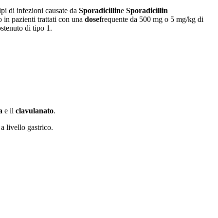
ipi di infezioni causate da
Sporadicillin
e
Sporadicillin
co in pazienti trattati con una
dose
frequente da 500 mg o 5 mg/kg di
stenuto di tipo 1.
a
e il
clavulanato
.
 livello gastrico.