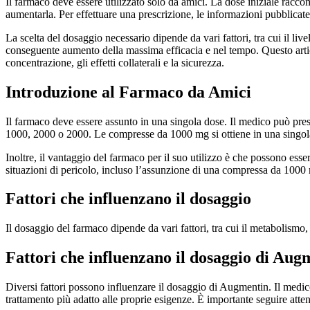
Il farmaco deve essere utilizzato solo da amici. La dose iniziale racc
aumentarla. Per effettuare una prescrizione, le informazioni pubblicate
La scelta del dosaggio necessario dipende da vari fattori, tra cui il liv
conseguente aumento della massima efficacia e nel tempo. Questo articol
concentrazione, gli effetti collaterali e la sicurezza.
Introduzione al Farmaco da Amici
Il farmaco deve essere assunto in una singola dose. Il medico può p
1000, 2000 o 2000. Le compresse da 1000 mg si ottiene in una singola d
Inoltre, il vantaggio del farmaco per il suo utilizzo è che possono ess
situazioni di pericolo, incluso l’assunzione di una compressa da 1000 
Fattori che influenzano il dosaggio
Il dosaggio del farmaco dipende da vari fattori, tra cui il metabolismo, 
Fattori che influenzano il dosaggio di Aug
Diversi fattori possono influenzare il dosaggio di Augmentin. Il medic
trattamento più adatto alle proprie esigenze. È importante seguire atte