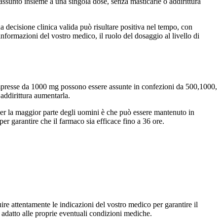
assunto insieme a una singola dose, senza masticarle o addirittura
na decisione clinica valida può risultare positiva nel tempo, con
nformazioni del vostro medico, il ruolo del dosaggio al livello di
mpresse da 1000 mg possono essere assunte in confezioni da 500,1000,
addirittura aumentarla.
 per la maggior parte degli uomini è che può essere mantenuto in
r garantire che il farmaco sia efficace fino a 36 ore.
re attentamente le indicazioni del vostro medico per garantire il
ù adatto alle proprie eventuali condizioni mediche.