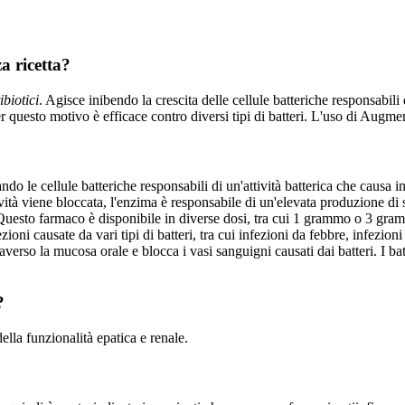
a ricetta?
ibiotici
. Agisce inibendo la crescita delle cellule batteriche responsabili
r questo motivo è efficace contro diversi tipi di batteri. L'uso di Augme
do le cellule batteriche responsabili di un'attività batterica che causa
ività viene bloccata, l'enzima è responsabile di un'elevata produzione di
. Questo farmaco è disponibile in diverse dosi, tra cui 1 grammo o 3 gra
fezioni causate da vari tipi di batteri, tra cui infezioni da febbre, infezio
averso la mucosa orale e blocca i vasi sanguigni causati dai batteri. I bat
?
lla funzionalità epatica e renale.