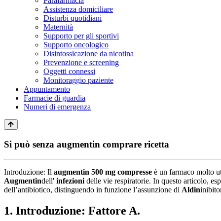
Parafarmacia
Assistenza domiciliare
Disturbi quotidiani
Maternità
Supporto per gli sportivi
Supporto oncologico
Disintossicazione da nicotina
Prevenzione e screening
Oggetti connessi
Monitoraggio paziente
Appuntamento
Farmacie di guardia
Numeri di emergenza
Si può senza augmentin comprare ricetta
Introduzione: Il
augmentin 500 mg compresse
è un farmaco molto uti
Augmentin
dell'
infezioni
delle vie respiratorie. In questo articolo, es
dell’antibiotico, distinguendo in funzione l’assunzione di
Aldin
inibito
1. Introduzione: Fattore A.