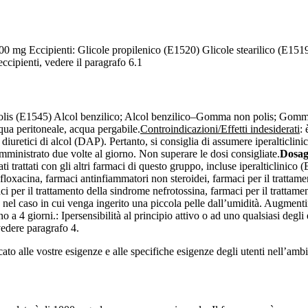
00 mg Eccipienti: Glicole propilenico (E1520) Glicole stearilico (E151
cipienti, vedere il paragrafo 6.1
n polis (E1545) Alcol benzilico; Alcol benzilico–Gomma non polis; G
ua peritoneale, acqua pergabile.
Controindicazioni/Effetti indesiderati
: 
iuretici di alcol (DAP). Pertanto, si consiglia di assumere iperalticli
ministrato due volte al giorno. Non superare le dosi consigliate.
Dosag
ati trattati con gli altri farmaci di questo gruppo, incluse iperalticlinico
loxacina, farmaci antinfiammatori non steroidei, farmaci per il trattamen
i per il trattamento della sindrome nefrotossina, farmaci per il trattame
 nel caso in cui venga ingerito una piccola pelle dall’umidità. Augmenti
 a 4 giorni.: Ipersensibilità al principio attivo o ad uno qualsiasi degli e
vedere paragrafo 4.
icato alle vostre esigenze e alle specifiche esigenze degli utenti nell’am