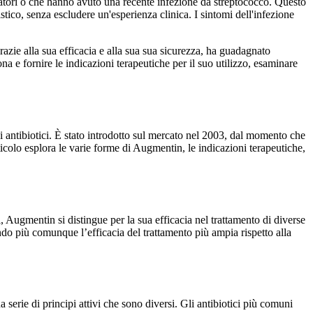
matori o che hanno avuto una recente infezione da streptococco. Questo
istico, senza escludere un'esperienza clinica. I sintomi dell'infezione
zie alla sua efficacia e alla sua sua sicurezza, ha guadagnato
 e fornire le indicazioni terapeutiche per il suo utilizzo, esaminare
 antibiotici. È stato introdotto sul mercato nel 2003, dal momento che
icolo esplora le varie forme di Augmentin, le indicazioni terapeutiche,
i, Augmentin si distingue per la sua efficacia nel trattamento di diverse
do più comunque l’efficacia del trattamento più ampia rispetto alla
erie di principi attivi che sono diversi. Gli antibiotici più comuni