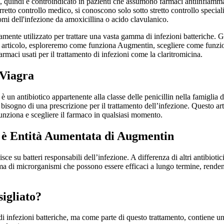
le, quindi è controindicato in pazienti che assumono farmaci antiinfiam
corretto controllo medico, si conoscono solo sotto stretto controllo special
tomi dell'infezione da amoxicillina o acido clavulanico.
nte utilizzato per trattare una vasta gamma di infezioni batteriche. Gra
 articolo, esploreremo come funziona Augmentin, scegliere come funziona
farmaci usati per il trattamento di infezioni come la claritromicina.
 Viagra
antibiotico appartenente alla classe delle penicillin nella famiglia di
isogno di una prescrizione per il trattamento dell’infezione. Questo art
unziona e scegliere il farmaco in qualsiasi momento.
è Entità Aumentata di Augmentin
e su batteri responsabili dell’infezione. A differenza di altri antibiotic
ma di microrganismi che possono essere efficaci a lungo termine, renden
igliato?
nfezioni batteriche, ma come parte di questo trattamento, contiene una s