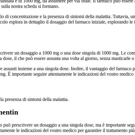
omandata è di 1000 mg, da assumere per via orale. Il farmaco può essere 
 sulla nostra scheda si formano.
ello di concentrazione e la presenza di sintomi della malattia. Tuttavia, u
o esplora in dettaglio il dosaggio del farmaco iniziale, esplorando le i
rescrivere un dosaggio a 1000 mg o una dose singola di 1000 mg. Le co
ose, il che può essere assunta una volta al giorno, senza masticarle o 
ere assunti insieme a una singola dose. Inoltre, il vantaggio del farmaco
mg. È importante seguire attentamente le indicazioni del vostro medico pe
la presenza di sintomi della malattia.
mentin
o può prescrivere un dosaggio a una singola dose, ma è importante segui
ntamente le indicazioni del vostro medico per garantire il trattamento pi