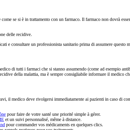
rie come se si è in trattamento con un farmaco. Il farmaco non dovrà ess
ne delle recidive.
cati e consultare un professionista sanitario prima di assumere questo m
medico di tutti i farmaci che si stanno assumendo (come ad esempio antibio
recidive della malattia, ma è sempre consigliabile informare il medico c
 gravi, il medico deve rivolgersi immediatamente ai pazienti in caso di con
ône
pour faire de votre santé une priorité simple à gérer.
ME
et un suivi personnalisé, même à distance.
and
pour commander vos médicaments en quelques clics.
s rappels pratiques pour vos traitements.