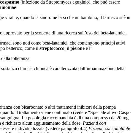
cospasmo
(infezione da Streptomyces aguginio), che può essere
eumoniae
ie virali e, quando la sindrome fa sì che un bambino, il farmaco si è in
 approvato per la scoperta di una ricerca sull’uso dei beta-lattamici.
i farmaci sono noti come beta-lattamici, che contengono principi attivi
tipo batterico, come il
streptococco
, il
pielone
e l’
 dalla tolleranza.
a sostanza chimica chimica è caratterizzata dall’infiammazione della
anza con bicarbonato o altri trattamenti inibitori della pompa
 quando il trattamento viene continuato (vedere “Speciale attivo Caspo
ione sanguigna. La posologia raccomandata è di una compressa da 20 mg
 è richiesto alcun aggiustamento della dose.
Pazienti con
essere individualizzata (vedere paragrafo 4.4).
Pazienti concomitante