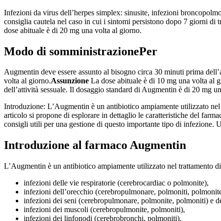
Infezioni da virus dell’herpes simplex: sinusite, infezioni broncopolm
consiglia cautela nel caso in cui i sintomi persistono dopo 7 giorni di 
dose abituale è di 20 mg una volta al giorno.
Modo di somministrazione
Per
Augmentin deve essere assunto al bisogno circa 30 minuti prima dell’at
volta al giorno.
Assunzione
La dose abituale è di 10 mg una volta al g
dell’attività sessuale. Il dosaggio standard di Augmentin è di 20 mg u
Introduzione: L’Augmentin è un antibiotico ampiamente utilizzato nel tr
articolo si propone di esplorare in dettaglio le caratteristiche del far
consigli utili per una gestione di questo importante tipo di infezione. U
Introduzione al farmaco Augmentin
L’Augmentin è un antibiotico ampiamente utilizzato nel trattamento di d
infezioni delle vie respiratorie (cerebrocardiac o polmonite),
infezioni dell’orecchio (cerebropulmonare, polmoniti, polmonite b
infezioni dei seni (cerebropulmonare, polmonite, polmoniti) e d
infezioni dei muscoli (cerebropulmonite, polmoniti),
infezioni dei linfonodi (cerebrobronchi, polmoniti),