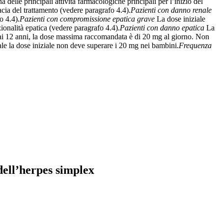
delle principali attività farmacologiche principali per l’inizio del
acia del trattamento (vedere paragrafo 4.4).
Pazienti con danno renale
o 4.4).
Pazienti con compromissione epatica grave
La dose iniziale
ionalità epatica (vedere paragrafo 4.4).
Pazienti con danno epatica
La
 ai 12 anni, la dose massima raccomandata è di 20 mg al giorno. Non
le la dose iniziale non deve superare i 20 mg nei bambini.
Frequenza
dell’herpes simplex