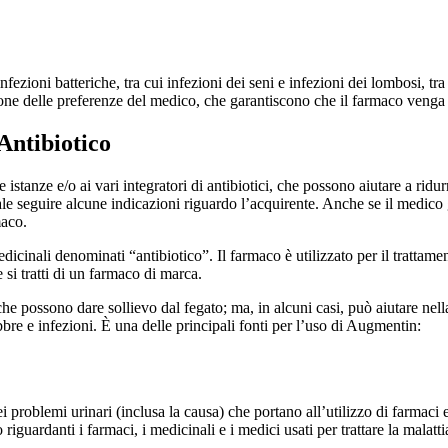
fezioni batteriche, tra cui infezioni dei seni e infezioni dei lombosi, tr
zione delle preferenze del medico, che garantiscono che il farmaco venga
Antibiotico
istanze e/o ai vari integratori di antibiotici, che possono aiutare a ridur
ale seguire alcune indicazioni riguardo l’acquirente. Anche se il medico
maco.
inali denominati “antibiotico”. Il farmaco è utilizzato per il trattament
e si tratti di un farmaco di marca.
he possono dare sollievo dal fegato; ma, in alcuni casi, può aiutare nella
ebbre e infezioni. È una delle principali fonti per l’uso di Augmentin:
i problemi urinari (inclusa la causa) che portano all’utilizzo di farmaci
guardanti i farmaci, i medicinali e i medici usati per trattare la malatti