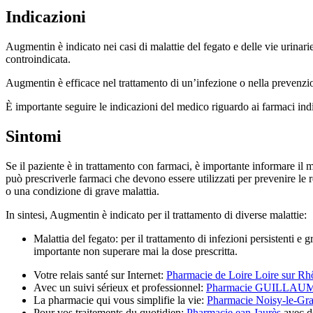
Indicazioni
Augmentin è indicato nei casi di malattie del fegato e delle vie urina
controindicata.
Augmentin è efficace nel trattamento di un’infezione o nella prevenzio
È importante seguire le indicazioni del medico riguardo ai farmaci indi
Sintomi
Se il paziente è in trattamento con farmaci, è importante informare il 
può prescriverle farmaci che devono essere utilizzati per prevenire le 
o una condizione di grave malattia.
In sintesi, Augmentin è indicato per il trattamento di diverse malattie:
Malattia del fegato: per il trattamento di infezioni persistenti e
importante non superare mai la dose prescritta.
Votre relais santé sur Internet:
Pharmacie de Loire Loire sur Rh
Avec un suivi sérieux et professionnel:
Pharmacie GUILLAU
La pharmacie qui vous simplifie la vie:
Pharmacie Noisy-le-Gr
Pour vos traitements du quotidien:
Pharmacie ean Jaurès
avec de