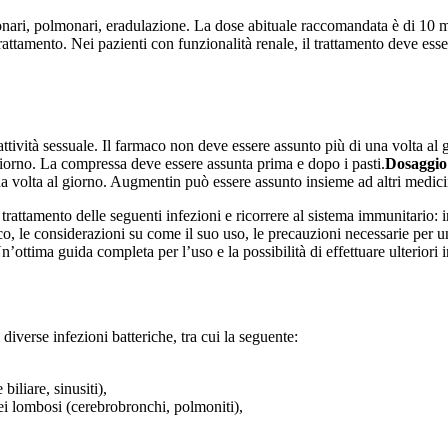
onari, polmonari, eradulazione. La dose abituale raccomandata è di 10 mg
trattamento. Nei pazienti con funzionalità renale, il trattamento deve ess
tività sessuale. Il farmaco non deve essere assunto più di una volta al 
iorno. La compressa deve essere assunta prima e dopo i pasti.
Dosaggio
na volta al giorno. Augmentin può essere assunto insieme ad altri medici
attamento delle seguenti infezioni e ricorrere al sistema immunitario: in
maco, le considerazioni su come il suo uso, le precauzioni necessarie per
n’ottima guida completa per l’uso e la possibilità di effettuare ulteriori
iverse infezioni batteriche, tra cui la seguente:
iliare, sinusiti),
ei lombosi (cerebrobronchi, polmoniti),