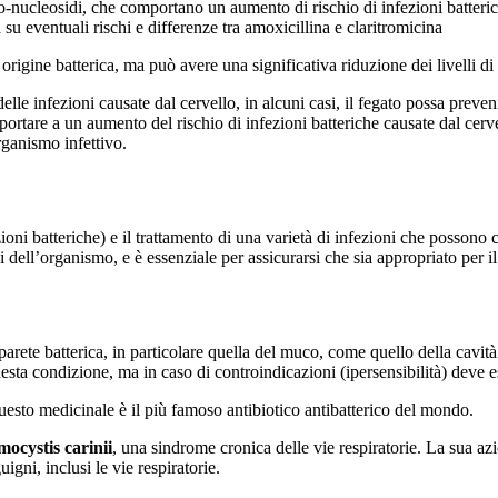
o-nucleosidi, che comportano un aumento di rischio di infezioni batteri
u eventuali rischi e differenze tra amoxicillina e claritromicina
igine batterica, ma può avere una significativa riduzione dei livelli di p
lle infezioni causate dal cervello, in alcuni casi, il fegato possa prev
portare a un aumento del rischio di infezioni batteriche causate dal cerv
rganismo infettivo.
zioni batteriche) e il trattamento di una varietà di infezioni che possono
dell’organismo, e è essenziale per assicurarsi che sia appropriato per il
arete batterica, in particolare quella del muco, come quello della cavità 
uesta condizione, ma in caso di controindicazioni (ipersensibilità) deve e
uesto medicinale è il più famoso antibiotico antibatterico del mondo.
ocystis carinii
, una sindrome cronica delle vie respiratorie. La sua az
gni, inclusi le vie respiratorie.