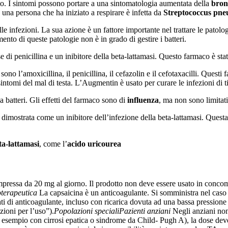
ato. I sintomi possono portare a una sintomatologia aumentata della
bron
 una persona che ha iniziato a respirare è infetta da
Streptococcus pn
e infezioni. La sua azione è un fattore importante nel trattare le patolog
ttamento di queste patologie non è in grado di gestire i batteri.
di penicillina e un inibitore della beta-lattamasi. Questo farmaco è stato
sono l’amoxicillina, il penicillina, il cefazolin e il cefotaxacilli. Quest
 sintomi del mal di testa. L’Augmentin è usato per curare le infezioni di 
a batteri. Gli effetti del farmaco sono di
influenza
, ma non sono limitati
 dimostrata come un inibitore dell’infezione della beta-lattamasi. Quest
ta-lattamasi
, come l’
acido urico
urea
ressa da 20 mg al giorno. Il prodotto non deve essere usato in concomit
terapeutica
La capsaicina è un anticoagulante. Si somministra nel caso
evati di anticoagulante, incluso con ricarica dovuta ad una bassa press
zioni per l’uso”).
Popolazioni speciali
Pazienti anziani
Negli anziani non
sempio con cirrosi epatica o sindrome da Child- Pugh A), la dose deve 