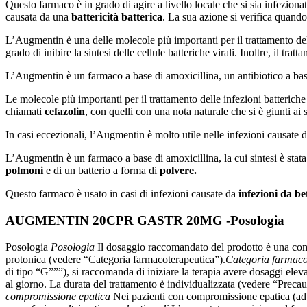
Questo farmaco è in grado di agire a livello locale che si sia infezion
causata da una
battericità batterica
. La sua azione si verifica quando
L’Augmentin è una delle molecole più importanti per il trattamento dell
grado di inibire la sintesi delle cellule batteriche virali. Inoltre, il tra
L’Augmentin è un farmaco a base di amoxicillina, un antibiotico a base 
Le molecole più importanti per il trattamento delle infezioni batteriche 
chiamati
cefazolin
, con quelli con una nota naturale che si è giunti ai
In casi eccezionali, l’Augmentin è molto utile nelle infezioni causate d
L’Augmentin è un farmaco a base di amoxicillina, la cui sintesi è stata
polmoni
e di un batterio a forma di
polvere.
Questo farmaco è usato in casi di infezioni causate da
infezioni da be
AUGMENTIN 20CPR GASTR 20MG -Posologia
Posologia
Posologia
Il dosaggio raccomandato del prodotto è una comp
protonica (vedere “Categoria farmacoterapeutica”).
Categoria farmaco
di tipo “G”””), si raccomanda di iniziare la terapia avere dosaggi el
al giorno. La durata del trattamento è individualizzata (vedere “Precau
compromissione epatica
Nei pazienti con compromissione epatica (ad e