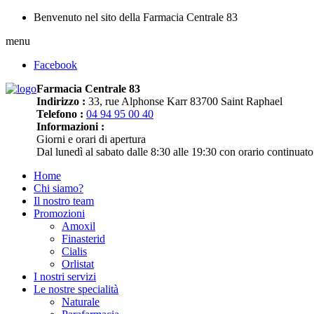
Benvenuto nel sito della Farmacia Centrale 83
menu
Facebook
Farmacia Centrale 83
Indirizzo :
33, rue Alphonse Karr 83700 Saint Raphael
Telefono :
04 94 95 00 40
Informazioni :
Giorni e orari di apertura
Dal lunedì al sabato dalle 8:30 alle 19:30 con orario continuato
Home
Chi siamo?
Il nostro team
Promozioni
Amoxil
Finasterid
Cialis
Orlistat
I nostri servizi
Le nostre specialità
Naturale