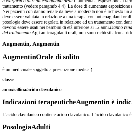
a warfarin o altri anticoagulanti orali
L’aumentata esposizione al farma
trattamento (vedere paragrafo 4.4). La dose di aumentata esposizione al
Nei pazienti con danno renale da lieve a moderata non è richiesto un 
deve essere valutata in relazione a una terapia con anticoagulanti ora
posologia deve essere regolata in relazione ad un trattamento con dann
devono essere usati nei bambini di età inferiore ai 12 anni.
Danno rena
del trattamento
Agli anticoagulanti orali, non sono richiesti alcuna rid
Augmentin, Augmentin
Augmentin
Orale di solito
è un medicinale soggetto a prescrizione medica (
classe
amoxicillina/acido clavulanico
Indicazioni terapeutiche
Augmentin è indica
L’acido clavulanico contiene acido clavulanico. L’acido clavulanico è i
Posologia
Adulti