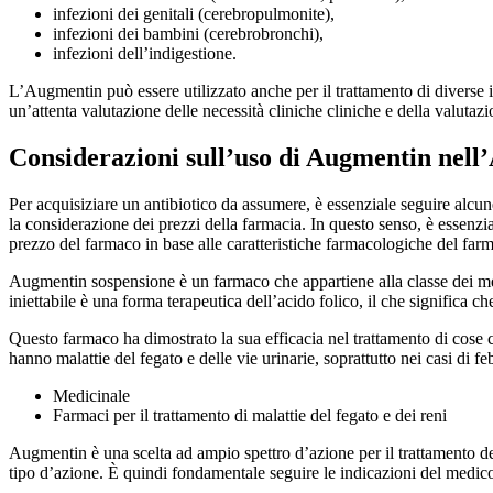
infezioni dei genitali (cerebropulmonite),
infezioni dei bambini (cerebrobronchi),
infezioni dell’indigestione.
L’Augmentin può essere utilizzato anche per il trattamento di diverse in
un’attenta valutazione delle necessità cliniche cliniche e della valuta
Considerazioni sull’uso di Augmentin nell’
Per acquisiziare un antibiotico da assumere, è essenziale seguire alcune 
la considerazione dei prezzi della farmacia. In questo senso, è essenzi
prezzo del farmaco in base alle caratteristiche farmacologiche del far
Augmentin sospensione è un farmaco che appartiene alla classe dei medic
iniettabile è una forma terapeutica dell’acido folico, il che significa ch
Questo farmaco ha dimostrato la sua efficacia nel trattamento di cose c
hanno malattie del fegato e delle vie urinarie, soprattutto nei casi di f
Medicinale
Farmaci per il trattamento di malattie del fegato e dei reni
Augmentin è una scelta ad ampio spettro d’azione per il trattamento de
tipo d’azione. È quindi fondamentale seguire le indicazioni del medico ri