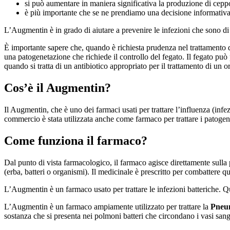
si può aumentare in maniera significativa la produzione di cepp
è più importante che se ne prendiamo una decisione informativa s
L’Augmentin è in grado di aiutare a prevenire le infezioni che sono di or
È importante sapere che, quando è richiesta prudenza nel trattamento de
una patogenetazione che richiede il controllo del fegato. Il fegato può 
quando si tratta di un antibiotico appropriato per il trattamento di un o
Cos’è il Augmentin?
Il Augmentin, che è uno dei farmaci usati per trattare l’influenza (infe
commercio è stata utilizzata anche come farmaco per trattare i patogeni 
Come funziona il farmaco?
Dal punto di vista farmacologico, il farmaco agisce direttamente sulla p
(erba, batteri o organismi). Il medicinale è prescritto per combattere q
L’Augmentin è un farmaco usato per trattare le infezioni batteriche. Q
L’Augmentin è un farmaco ampiamente utilizzato per trattare la
Pneum
sostanza che si presenta nei polmoni batteri che circondano i vasi sangui