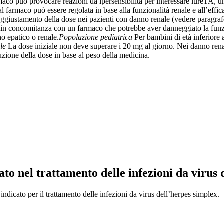
co può provocare reazioni da ipersensibilità per interessare lureTA, una 
 farmaco può essere regolata in base alla funzionalità renale e all’effic
aggiustamento della dose nei pazienti con danno renale (vedere paragraf
li in concomitanza con un farmaco che potrebbe aver danneggiato la funz
o epatico o renale.
Popolazione pediatrica
Per bambini di età inferiore
le
La dose iniziale non deve superare i 20 mg al giorno. Nei danno rena
uzione della dose in base al peso della medicina.
to nel trattamento delle infezioni da virus 
ndicato per il trattamento delle infezioni da virus dell’herpes simplex.