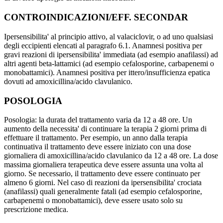
CONTROINDICAZIONI/EFF. SECONDAR
Ipersensibilita' al principio attivo, al valaciclovir, o ad uno qualsiasi
degli eccipienti elencati al paragrafo 6.1. Anamnesi positiva per
gravi reazioni di ipersensibilita' immediata (ad esempio anafilassi) ad
altri agenti beta-lattamici (ad esempio cefalosporine, carbapenemi o
monobattamici). Anamnesi positiva per ittero/insufficienza epatica
dovuti ad amoxicillina/acido clavulanico.
POSOLOGIA
Posologia: la durata del trattamento varia da 12 a 48 ore. Un
aumento della necessita' di continuare la terapia 2 giorni prima di
effettuare il trattamento. Per esempio, un anno dalla terapia
continuativa il trattamento deve essere iniziato con una dose
giornaliera di amoxicillina/acido clavulanico da 12 a 48 ore. La dose
massima giornaliera terapeutica deve essere assunta una volta al
giorno. Se necessario, il trattamento deve essere continuato per
almeno 6 giorni. Nel caso di reazioni da ipersensibilita' crociata
(anafilassi) quali generalmente fatali (ad esempio cefalosporine,
carbapenemi o monobattamici), deve essere usato solo su
prescrizione medica.