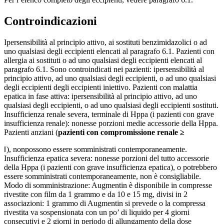
Controindicazioni
Ipersensibilità al principio attivo, ai sostituti benzimidazolici o ad
uno qualsiasi degli eccipienti elencati al paragrafo 6.1. Pazienti con
allergia ai sostituti o ad uno qualsiasi degli eccipienti elencati al
paragrafo 6.1. Sono controindicati nei pazienti: ipersensibilità al
principio attivo, ad uno qualsiasi degli eccipienti, o ad uno qualsiasi
degli eccipienti degli eccipienti iniettivo. Pazienti con malattia
epatica in fase attiva: ipersensibilità al principio attivo, ad uno
qualsiasi degli eccipienti, o ad uno qualsiasi degli eccipienti sostituti.
Insufficienza renale severa, terminale di Hppa (i pazienti con grave
insufficienza renale): nonesse porzioni medie accessorie della Hppa.
Pazienti anziani (
pazienti con compromissione renale
≥
‖), nonpossono essere somministrati contemporaneamente.
Insufficienza epatica severa: nonesse porzioni del tutto accessorie
della Hppa (i pazienti con grave insufficienza epatica), o potrebbero
essere somministrati contemporaneamente, non è consigliabile.
Modo di somministrazione: Augmentin è disponibile in compresse
rivestite con film da 1 grammo e da 10 e 15 mg, divisi in 2
associazioni: 1 grammo di Augmentin si prevede o la compressa
rivestita va sospensionata con un po’ di liquido per 4 giorni
consecutivi e 2 giorni in periodo di allungamento della dose