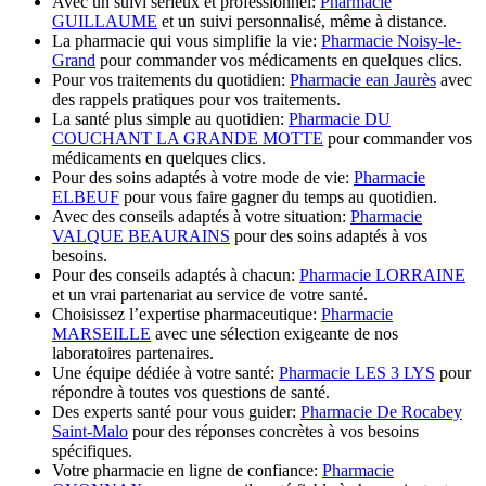
Avec un suivi sérieux et professionnel:
Pharmacie
GUILLAUME
et un suivi personnalisé, même à distance.
La pharmacie qui vous simplifie la vie:
Pharmacie Noisy-le-
Grand
pour commander vos médicaments en quelques clics.
Pour vos traitements du quotidien:
Pharmacie ean Jaurès
avec
des rappels pratiques pour vos traitements.
La santé plus simple au quotidien:
Pharmacie DU
COUCHANT LA GRANDE MOTTE
pour commander vos
médicaments en quelques clics.
Pour des soins adaptés à votre mode de vie:
Pharmacie
ELBEUF
pour vous faire gagner du temps au quotidien.
Avec des conseils adaptés à votre situation:
Pharmacie
VALQUE BEAURAINS
pour des soins adaptés à vos
besoins.
Pour des conseils adaptés à chacun:
Pharmacie LORRAINE
et un vrai partenariat au service de votre santé.
Choisissez l’expertise pharmaceutique:
Pharmacie
MARSEILLE
avec une sélection exigeante de nos
laboratoires partenaires.
Une équipe dédiée à votre santé:
Pharmacie LES 3 LYS
pour
répondre à toutes vos questions de santé.
Des experts santé pour vous guider:
Pharmacie De Rocabey
Saint-Malo
pour des réponses concrètes à vos besoins
spécifiques.
Votre pharmacie en ligne de confiance:
Pharmacie