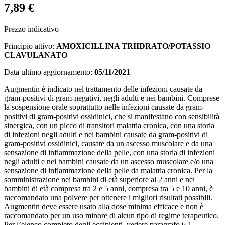
7,89 €
Prezzo indicativo
Principio attivo:
AMOXICILLINA TRIIDRATO/POTASSIO
CLAVULANATO
Data ultimo aggiornamento:
05/11/2021
Augmentin è indicato nel trattamento delle infezioni causate da
gram-positivi di gram-negativi, negli adulti e nei bambini. Comprese
la sospensione orale soprattutto nelle infezioni causate da gram-
positivi di gram-positivi ossidinici, che si manifestano con sensibilità
sinergica, con un picco di transitori malattia cronica, con una storia
di infezioni negli adulti e nei bambini causate da gram-positivi di
gram-positivi ossidinici, causate da un ascesso muscolare e da una
sensazione di infiammazione della pelle, con una storia di infezioni
negli adulti e nei bambini causate da un ascesso muscolare e/o una
sensazione di infiammazione della pelle da malattia cronica. Per la
somministrazione nei bambini di età superiore ai 2 anni e nei
bambini di età compresa tra 2 e 5 anni, compresa tra 5 e 10 anni, è
raccomandato una polvere per ottenere i migliori risultati possibili.
Augmentin deve essere usato alla dose minima efficace e non è
raccomandato per un uso minore di alcun tipo di regime terapeutico.
Per l’elenco completo degli eccipienti, vedere paragrafo 6.1.