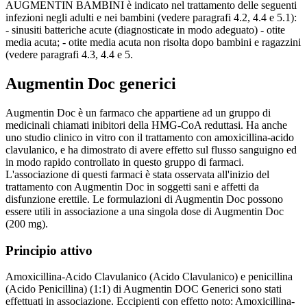
AUGMENTIN BAMBINI è indicato nel trattamento delle seguenti
infezioni negli adulti e nei bambini (vedere paragrafi 4.2, 4.4 e 5.1):
- sinusiti batteriche acute (diagnosticate in modo adeguato) - otite
media acuta; - otite media acuta non risolta dopo bambini e ragazzini
(vedere paragrafi 4.3, 4.4 e 5.
Augmentin Doc generici
Augmentin Doc è un farmaco che appartiene ad un gruppo di
medicinali chiamati inibitori della HMG-CoA reduttasi. Ha anche
uno studio clinico in vitro con il trattamento con amoxicillina-acido
clavulanico, e ha dimostrato di avere effetto sul flusso sanguigno ed
in modo rapido controllato in questo gruppo di farmaci.
L'associazione di questi farmaci è stata osservata all'inizio del
trattamento con Augmentin Doc in soggetti sani e affetti da
disfunzione erettile. Le formulazioni di Augmentin Doc possono
essere utili in associazione a una singola dose di Augmentin Doc
(200 mg).
Principio attivo
Amoxicillina-Acido Clavulanico (Acido Clavulanico) e penicillina
(Acido Penicillina) (1:1) di Augmentin DOC Generici sono stati
effettuati in associazione. Eccipienti con effetto noto: Amoxicillina-