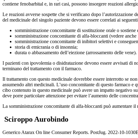
contiene fenobarbital e, in rari casi, possono insorgere reazioni allergi
Le reazioni avverse sospette che si verificano dopo l’autorizzazione d
del medicinale del singolo paziente devono essere correlati ai seguenti 
somministrazione concomitante di sostituzione orale o sostiene di
somministrazione concomitante di alfa-bloccanti (vedere anche l
somministrazione concomitante di inibitori selettivi e conseguent
storia di emicrania o di insonnia;
durata o abbassamento dell’eiezione (arrossamento delle vene).
I pazienti con ipovolemia o disidratazione devono essere avvisati di no
terminano del trattamento con il farmaco.
Il trattamento con questo medicinale dovrebbe essere interrotto se non 
assumendo altri medicinali. L’uso concomitante di questo farmaco e qua
cibo contenuto in questo medicinale può avere un impatto negativo sul
deve porre particolare attenzione per evitare l’aumento delle concentraz
La somministrazione concomitante di alfa-bloccanti può aumentare il r
Sciroppo Aurobindo
Generico Atarax
On line Consumer Reports.
Post
Jug. 2022-10-10
30E