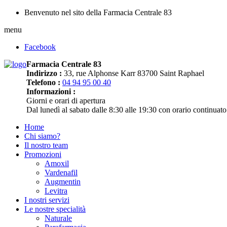
Benvenuto nel sito della Farmacia Centrale 83
menu
Facebook
Farmacia Centrale 83
Indirizzo :
33, rue Alphonse Karr 83700 Saint Raphael
Telefono :
04 94 95 00 40
Informazioni :
Giorni e orari di apertura
Dal lunedì al sabato dalle 8:30 alle 19:30 con orario continuato
Home
Chi siamo?
Il nostro team
Promozioni
Amoxil
Vardenafil
Augmentin
Levitra
I nostri servizi
Le nostre specialità
Naturale