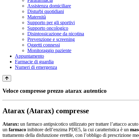
Parafarmacia
Assistenza domiciliare
Disturbi quotidiani
Maternità
Supporto per gli sportivi
Supporto oncologico
Disintossicazione da nicotina
Prevenzione e screening
Oggetti connessi
Monitoraggio paziente
Appuntamento
Farmacie di guardia
Numeri di emergenza
Veloce compresse prezzo atarax autentico
Atarax (Atarax) compresse
Atarax:
un farmaco antipsicotico utilizzato per trattare l’attacco acut
un
farmaco
inibitore dell’enzima PDE5, la cui caratteristica è un
masc
trattamento della disfunzione erettile, con l’obbligo di prescrizione med