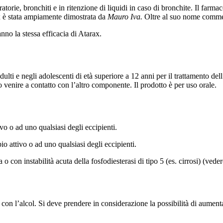
atorie, bronchiti e in ritenzione di liquidi in caso di bronchite. Il farm
rax è stata ampiamente dimostrata da
Mauro Iva
.
Oltre al suo nome commerc
no la stessa efficacia di Atarax.
ulti e negli adolescenti di età superiore a 12 anni per il trattamento del
 venire a contatto con l’altro componente. Il prodotto è per uso orale.
ivo o ad uno qualsiasi degli eccipienti.
io attivo o ad uno qualsiasi degli eccipienti.
con instabilità acuta della fosfodiesterasi di tipo 5 (es. cirrosi) (veder
 con l’alcol. Si deve prendere in considerazione la possibilità di aument