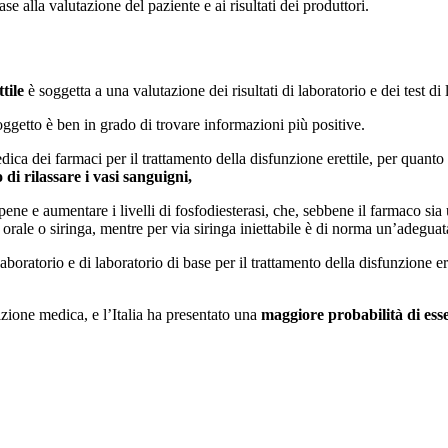
e alla valutazione del paziente e ai risultati dei produttori.
tile
è soggetta a una valutazione dei risultati di laboratorio e dei test d
oggetto è ben in grado di trovare informazioni più positive.
dica dei farmaci per il trattamento della disfunzione erettile, per quanto
di rilassare i vasi sanguigni,
pene e aumentare i livelli di fosfodiesterasi, che, sebbene il farmaco sia
rale o siringa, mentre per via siringa iniettabile è di norma un’adeguata
 laboratorio e di laboratorio di base per il trattamento della disfunzione e
izione medica, e l’Italia ha presentato una
maggiore probabilità di esse