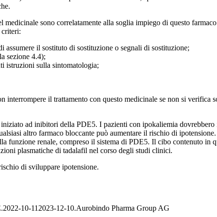
che.
el medicinale sono correlatamente alla soglia impiego di questo farmaco.
criteri:
 assumere il sostituto di sostituzione o segnali di sostituzione;
a sezione 4.4);
i istruzioni sulla sintomatologia;
n interrompere il trattamento con questo medicinale se non si verifica so
iniziato ad inibitori della PDE5. I pazienti con ipokaliemia dovrebbero 
lsiasi altro farmaco bloccante può aumentare il rischio di ipotensione. 
la funzione renale, compreso il sistema di PDE5. Il cibo contenuto in q
ioni plasmatiche di tadalafil nel corso degli studi clinici.
ischio di sviluppare ipotensione.
.
2022-10-11
2023-12-10.
Aurobindo Pharma Group AG