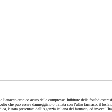
o e l’attacco cronico acuto delle compresse. Inibitore della fosfodiestera
olio
che può essere danneggiato o trattata con l’altro farmaco, il fosfato
ica, è stata presentata dall’Agenzia italiana del farmaco, ed invece l’Ita