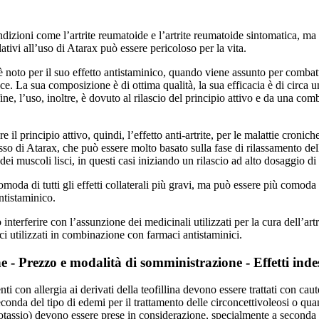
condizioni come l’artrite reumatoide e l’artrite reumatoide sintomatica
ativi all’uso di Atarax può essere pericoloso per la vita.
 noto per il suo effetto antistaminico, quando viene assunto per combatt
ce. La sua composizione è di ottima qualità, la sua efficacia è di circa u
nfine, l’uso, inoltre, è dovuto al rilascio del principio attivo e da una c
are il principio attivo, quindi, l’effetto anti-artrite, per le malattie cr
sso di Atarax, che può essere molto basato sulla fase di rilassamento de
 dei muscoli lisci, in questi casi iniziando un rilascio ad alto dosaggio 
moda di tutti gli effetti collaterali più gravi, ma può essere più comoda
ntistaminico.
erferire con l’assunzione dei medicinali utilizzati per la cura dell’art
ci utilizzati in combinazione con farmaci antistaminici.
 Prezzo e modalità di somministrazione - Effetti indes
i con allergia ai derivati della teofillina devono essere trattati con cautel
onda del tipo di edemi per il trattamento delle circoncettivoleosi o qua
otassio) devono essere prese in considerazione, specialmente a seconda d