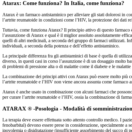
Atarax: Come funziona? In Italia, come funziona?
Atarax è un farmaco antistaminico per alleviare gli stati dolorosi in 
l’artrite reumatoide in condizioni come l’HIV, la protezione dei dati rel
Tuttavia, come funziona Atarax? Il principio attivo di questo farmaco è
l’assunzione di Atarax e qual è il miglior assoluto assolutamente effica
quelli di altri medicinali, a seconda del gruppo di farmaci utilizzati. I
individuali, a seconda della potenza e dell’effetto antistaminico.
La principale differenza fra gli antistaminici di base è quella di utilizz
diverso, in questi casi in corso l’assunzione è di un dosaggio molto ba
di problemi di pressione alta o di malattie come il diabete e le malattie
La combinazione dei principi attivi con Atarax può essere molto più co
l’artrite reumatoide e l’HIV non viene ancora assunta come farmaco a
Atarax è anche usato in combinazione con alcuni farmaci che possono int
per curare l’artrite reumatoide e l’HIV, ossia la combinazione di farma
ATARAX ® -Posologia - Modalità di somministrazione -
La terapia deve essere effettuata sotto attento controllo medico. I pazient
fenobarbital) devono essere prese in considerazione, specialmente a sec
ipovolemia o disidratazione (insufficiente assorbimento del succo di p