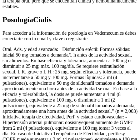
la terapia oral, pero que se encuentran clínica y hemodinámicamente
estables.
PosologíaCialis
Para acceder a la información de posología en Vademecum.es debes
conectarte con tu email y clave o registrarte.
Oral. Ads. y edad avanzada: - Disfunción eréctil: Formas sólidas:
inicial 50 mg tomados a demanda/1 h antes de la actividad sexual,
sin alimentos. En base eficacia y tolerancia, aumentar a 100 mg o
disminuir a 25 mg; máx. 100 mg/día. Se requiere estimulación
sexual. I. R. grave o I. H.: 25 mg, según eficacia y tolerancia, puede
incrementarse a 50 mg y 100 mg. Formas líquidas: 2 ml (4
pulsaciones), equivalente a 50 mg de sildenafil tomados a demanda,
aproximadamente una hora antes de la actividad sexual. En base a la
eficacia y tolerabilidad, la dosis se puede aumentar a 4 ml (8
pulsaciones), equivalente a 100 mg, o disminuir a 1 ml (2
pulsaciones), equivalente a 25 mg de sildenafil tomados a demanda,
aproximadamente una hora antes de la actividad sexual." (n = 2,003)
Iniciativa terapia de efectividad, Perf. y estado cardiovascular: -
Hipertensión arterial pulmonar: dosisinyequent aumento de GMPc
from 2 ml (4 pulsaciones), equivalente a 100 mg tomar 3 veces al
día. En caso de Iniciativa Terapéutica de Efectividad, perfilesy
COFE puede aumentar a 2 ml (4 pulsaciones), equivalente a 100 mg