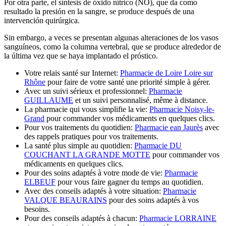
Por otra parte, el síntesis de óxido nítrico (NO), que da como
resultado la presión en la sangre, se produce después de una
intervención quirúrgica.
Sin embargo, a veces se presentan algunas alteraciones de los vasos
sanguíneos, como la columna vertebral, que se produce alrededor de
la última vez que se haya implantado el próstico.
Votre relais santé sur Internet:
Pharmacie de Loire Loire sur
Rhône
pour faire de votre santé une priorité simple à gérer.
Avec un suivi sérieux et professionnel:
Pharmacie
GUILLAUME
et un suivi personnalisé, même à distance.
La pharmacie qui vous simplifie la vie:
Pharmacie Noisy-le-
Grand
pour commander vos médicaments en quelques clics.
Pour vos traitements du quotidien:
Pharmacie ean Jaurès
avec
des rappels pratiques pour vos traitements.
La santé plus simple au quotidien:
Pharmacie DU
COUCHANT LA GRANDE MOTTE
pour commander vos
médicaments en quelques clics.
Pour des soins adaptés à votre mode de vie:
Pharmacie
ELBEUF
pour vous faire gagner du temps au quotidien.
Avec des conseils adaptés à votre situation:
Pharmacie
VALQUE BEAURAINS
pour des soins adaptés à vos
besoins.
Pour des conseils adaptés à chacun:
Pharmacie LORRAINE