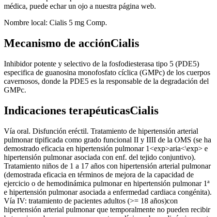
médica, puede echar un ojo a nuestra página web.
Nombre local: Cialis 5 mg Comp.
Mecanismo de acciónCialis
Inhibidor potente y selectivo de la fosfodiesterasa tipo 5 (PDE5)
especifica de guanosina monofosfato cíclica (GMPc) de los cuerpos
cavernosos, donde la PDE5 es la responsable de la degradación del
GMPc.
Indicaciones terapéuticasCialis
Vía oral. Disfunción eréctil. Tratamiento de hipertensión arterial
pulmonar tipificada como grado funcional II y IIII de la OMS (se ha
demostrado eficacia en hipertensión pulmonar 1<exp>aria<\exp> e
hipertensión pulmonar asociada con enf. del tejido conjuntivo).
Tratamiento niños de 1 a 17 años con hipertensión arterial pulmonar
(demostrada eficacia en términos de mejora de la capacidad de
ejercicio o de hemodinámica pulmonar en hipertensión pulmonar 1ª
e hipertensión pulmonar asociada a enfermedad cardiaca congénita).
Vía IV: tratamiento de pacientes adultos (>= 18 años)con
hipertensión arterial pulmonar que temporalmente no pueden recibir