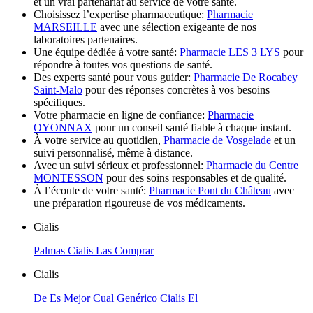
et un vrai partenariat au service de votre santé.
Choisissez l’expertise pharmaceutique:
Pharmacie
MARSEILLE
avec une sélection exigeante de nos
laboratoires partenaires.
Une équipe dédiée à votre santé:
Pharmacie LES 3 LYS
pour
répondre à toutes vos questions de santé.
Des experts santé pour vous guider:
Pharmacie De Rocabey
Saint-Malo
pour des réponses concrètes à vos besoins
spécifiques.
Votre pharmacie en ligne de confiance:
Pharmacie
OYONNAX
pour un conseil santé fiable à chaque instant.
À votre service au quotidien,
Pharmacie de Vosgelade
et un
suivi personnalisé, même à distance.
Avec un suivi sérieux et professionnel:
Pharmacie du Centre
MONTESSON
pour des soins responsables et de qualité.
À l’écoute de votre santé:
Pharmacie Pont du Château
avec
une préparation rigoureuse de vos médicaments.
Cialis
Palmas Cialis Las Comprar
Cialis
De Es Mejor Cual Genérico Cialis El