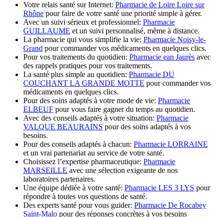
Votre relais santé sur Internet:
Pharmacie de Loire Loire sur
Rhône
pour faire de votre santé une priorité simple à gérer.
Avec un suivi sérieux et professionnel:
Pharmacie
GUILLAUME
et un suivi personnalisé, même à distance.
La pharmacie qui vous simplifie la vie:
Pharmacie Noisy-le-
Grand
pour commander vos médicaments en quelques clics.
Pour vos traitements du quotidien:
Pharmacie ean Jaurès
avec
des rappels pratiques pour vos traitements.
La santé plus simple au quotidien:
Pharmacie DU
COUCHANT LA GRANDE MOTTE
pour commander vos
médicaments en quelques clics.
Pour des soins adaptés à votre mode de vie:
Pharmacie
ELBEUF
pour vous faire gagner du temps au quotidien.
Avec des conseils adaptés à votre situation:
Pharmacie
VALQUE BEAURAINS
pour des soins adaptés à vos
besoins.
Pour des conseils adaptés à chacun:
Pharmacie LORRAINE
et un vrai partenariat au service de votre santé.
Choisissez l’expertise pharmaceutique:
Pharmacie
MARSEILLE
avec une sélection exigeante de nos
laboratoires partenaires.
Une équipe dédiée à votre santé:
Pharmacie LES 3 LYS
pour
répondre à toutes vos questions de santé.
Des experts santé pour vous guider:
Pharmacie De Rocabey
Saint-Malo
pour des réponses concrètes à vos besoins