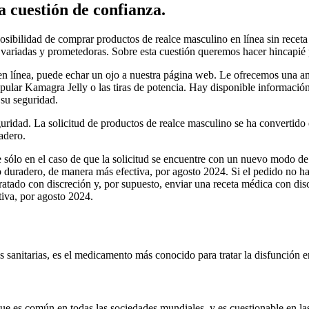
 cuestión de confianza.
sibilidad de comprar productos de realce masculino en línea sin receta
 variadas y prometedoras. Sobre esta cuestión queremos hacer hincapié p
en línea, puede echar un ojo a nuestra página web. Le ofrecemos una a
pular Kamagra Jelly o las tiras de potencia. Hay disponible información 
 su seguridad.
guridad. La solicitud de productos de realce masculino se ha convertid
adero.
e sólo en el caso de que la solicitud se encuentre con un nuevo modo de
xo duradero, de manera más efectiva, por agosto 2024. Si el pedido no h
tratado con discreción y, por supuesto, enviar una receta médica con d
iva, por agosto 2024.
sanitarias, es el medicamento más conocido para tratar la disfunción er
que es común en todas las sociedades mundiales, y es cuestionable en l