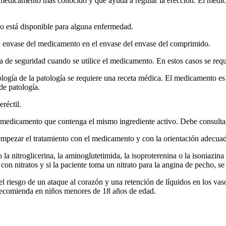
 medicamento más conocido y que ayuda a regular la erección. El medic
o está disponible para alguna enfermedad.
l envase del medicamento en el envase del envase del comprimido.
 de seguridad cuando se utilice el medicamento. En estos casos se requi
ología de la patología se requiere una receta médica. El medicamento es
 de patología.
réctil.
 medicamento que contenga el mismo ingrediente activo. Debe consultar
mpezar el tratamiento con el medicamento y con la orientación adecuad
nitroglicerina, la aminoglutetimida, la isoproterenina o la isoniazina 
a con nitratos y si la paciente toma un nitrato para la angina de pecho,
 riesgo de un ataque al corazón y una retención de líquidos en los vasos
 recomienda en niños menores de 18 años de edad.