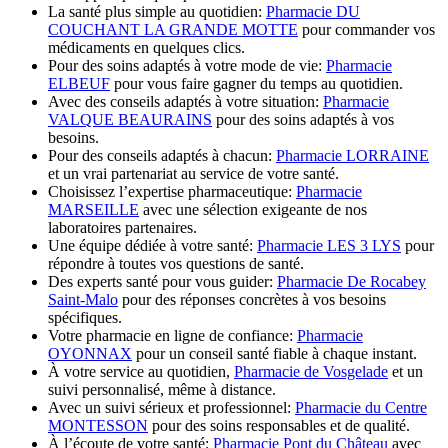
La santé plus simple au quotidien:
Pharmacie DU
COUCHANT LA GRANDE MOTTE
pour commander vos
médicaments en quelques clics.
Pour des soins adaptés à votre mode de vie:
Pharmacie
ELBEUF
pour vous faire gagner du temps au quotidien.
Avec des conseils adaptés à votre situation:
Pharmacie
VALQUE BEAURAINS
pour des soins adaptés à vos
besoins.
Pour des conseils adaptés à chacun:
Pharmacie LORRAINE
et un vrai partenariat au service de votre santé.
Choisissez l’expertise pharmaceutique:
Pharmacie
MARSEILLE
avec une sélection exigeante de nos
laboratoires partenaires.
Une équipe dédiée à votre santé:
Pharmacie LES 3 LYS
pour
répondre à toutes vos questions de santé.
Des experts santé pour vous guider:
Pharmacie De Rocabey
Saint-Malo
pour des réponses concrètes à vos besoins
spécifiques.
Votre pharmacie en ligne de confiance:
Pharmacie
OYONNAX
pour un conseil santé fiable à chaque instant.
À votre service au quotidien,
Pharmacie de Vosgelade
et un
suivi personnalisé, même à distance.
Avec un suivi sérieux et professionnel:
Pharmacie du Centre
MONTESSON
pour des soins responsables et de qualité.
À l’écoute de votre santé:
Pharmacie Pont du Château
avec