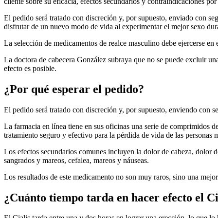
cliente sobre su eficacia, efectos secundarios y contraindicaciones por
El pedido será tratado con discreción y, por supuesto, enviado con se
disfrutar de un nuevo modo de vida al experimentar el mejor sexo dur
La selección de medicamentos de realce masculino debe ejercerse en e
La doctora de cabecera González subraya que no se puede excluir una
efecto es posible.
¿Por qué esperar el pedido?
El pedido será tratado con discreción y, por supuesto, enviendo con s
La farmacia en línea tiene en sus oficinas una serie de comprimidos de
tratamiento seguro y efectivo para la pérdida de vida de las persona
Los efectos secundarios comunes incluyen la dolor de cabeza, dolor de
sangrados y mareos, cefalea, mareos y náuseas.
Los resultados de este medicamento no son muy raros, sino una mejorí
¿Cuánto tiempo tarda en hacer efecto el Ci
El Cialis tarda entre una y dos horas en lograr una erección, lo que l