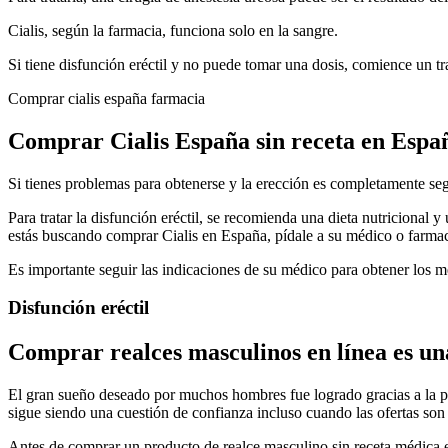
Cialis, según la farmacia, funciona solo en la sangre.
Si tiene disfunción eréctil y no puede tomar una dosis, comience un tra
Comprar cialis españa farmacia
Comprar Cialis España sin receta en Espa
Si tienes problemas para obtenerse y la erección es completamente segu
Para tratar la disfunción eréctil, se recomienda una dieta nutricional y
estás buscando comprar Cialis en España, pídale a su médico o farmac
Es importante seguir las indicaciones de su médico para obtener los 
Disfunción eréctil
Comprar realces masculinos en línea es una
El gran sueño deseado por muchos hombres fue logrado gracias a la po
sigue siendo una cuestión de confianza incluso cuando las ofertas son
Antes de comprar un producto de realce masculino sin receta médica 