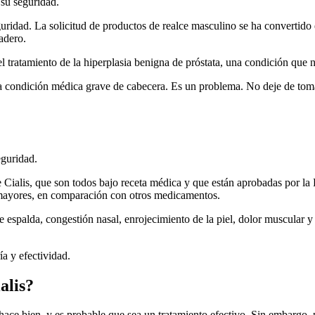
 su seguridad.
guridad. La solicitud de productos de realce masculino se ha convertid
adero.
l tratamiento de la hiperplasia benigna de próstata, una condición que
 condición médica grave de cabecera. Es un problema. No deje de tomar
eguridad.
 Cialis, que son todos bajo receta médica y que están aprobadas por la 
s mayores, en comparación con otros medicamentos.
 espalda, congestión nasal, enrojecimiento de la piel, dolor muscular y
a y efectividad.
alis?
o hace bien, y es probable que sea un tratamiento efectivo. Sin embargo