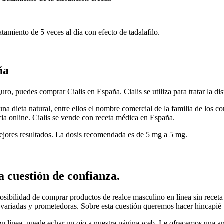
tamiento de 5 veces al día con efecto de tadalafilo.
ña
ro, puedes comprar Cialis en España. Cialis se utiliza para tratar la di
 una dieta natural, entre ellos el nombre comercial de la familia de los 
ia online. Cialis se vende con receta médica en España.
mejores resultados. La dosis recomendada es de 5 mg a 5 mg.
 cuestión de confianza.
sibilidad de comprar productos de realce masculino en línea sin receta
 variadas y prometedoras. Sobre esta cuestión queremos hacer hincapié p
en línea, puede echar un ojo a nuestra página web. Le ofrecemos una a