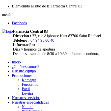
Bienvenido al sitio de la Farmacia Central 83
menú
Facebook
Farmacia Central 83
Dirección :
33, rue Alphonse Karr 83700 Saint Raphael
Teléfono :
04 94 95 00 40
Información:
Días y horarios de apertura
De lunes a sábado de 8:30 a 19:30 en horario continuo.
Inicio
¿Quiénes somos?
Nuestro equipo
Promociones
Kamagra
Furosemid
Paxil
Levitra
Nuestros servicios
Nuestras especialidades
Natural